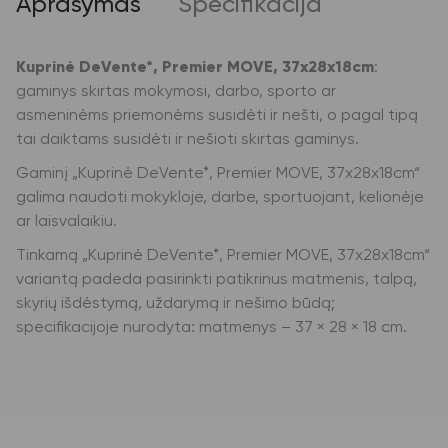
Aprašymas
Specifikacija
Kuprinė DeVente*, Premier MOVE, 37x28x18cm
:
gaminys skirtas mokymosi, darbo, sporto ar
asmeninėms priemonėms susidėti ir nešti, o pagal tipą
tai daiktams susidėti ir nešioti skirtas gaminys.
Gaminį „Kuprinė DeVente*, Premier MOVE, 37x28x18cm“
galima naudoti mokykloje, darbe, sportuojant, kelionėje
ar laisvalaikiu.
Tinkamą „Kuprinė DeVente*, Premier MOVE, 37x28x18cm“
variantą padeda pasirinkti patikrinus matmenis, talpą,
skyrių išdėstymą, uždarymą ir nešimo būdą;
specifikacijoje nurodyta: matmenys – 37 × 28 × 18 cm.