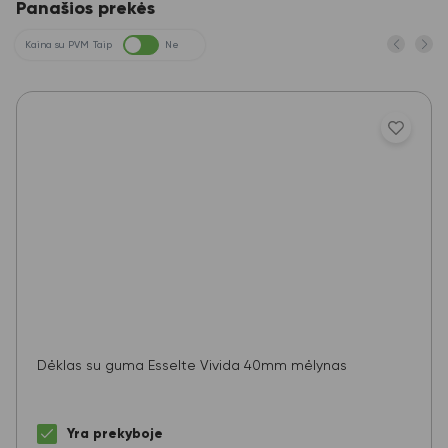
Panašios prekės
Kaina su PVM
Taip
Ne
Dėklas su guma Esselte Vivida 40mm mėlynas
Yra prekyboje