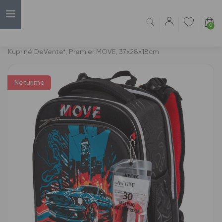
0
Capsulė
›
Kuprinės
›
Kuprinė DeVente*, Premier MOVE, 37x28x18cm
Neturime