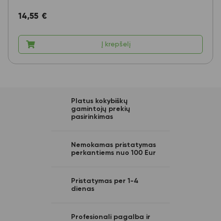
14,55
€
Į krepšelį
Platus kokybiškų
gamintojų prekių
pasirinkimas
Nemokamas pristatymas
perkantiems nuo 100 Eur
Pristatymas per 1-4
dienas
Profesionali pagalba ir