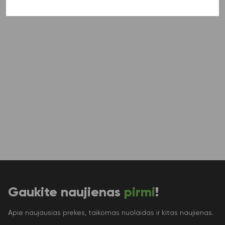
Gaukite naujienas
pirmi
!
Apie naujausias prekes, taikomas nuolaidas ir kitas naujienas.