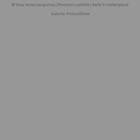
© Visos teisės saugomos |
Privatumo politika
|
Varle.lt marketplace
Sukurta:
PictureIDeas