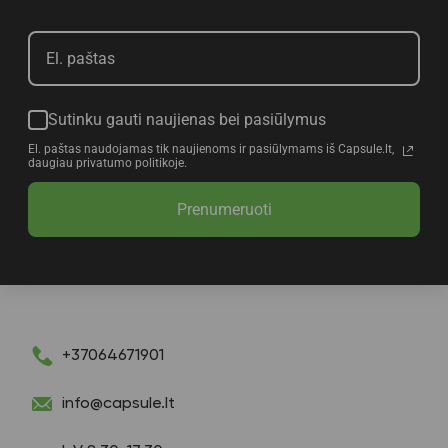
Sutinku gauti naujienas bei pasiūlymus
El. paštas naudojamas tik naujienoms ir pasiūlymams iš Capsule.lt,
daugiau privatumo politikoje.
Prenumeruoti
+37064671901
info@capsule.lt