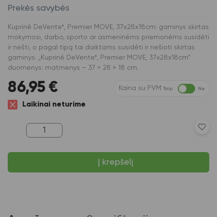
Prekės savybės
Kuprinė DeVente*, Premier MOVE, 37x28x18cm: gaminys skirtas
mokymosi, darbo, sporto ar asmeninėms priemonėms susidėti
ir nešti, o pagal tipą tai daiktams susidėti ir nešioti skirtas
gaminys. „Kuprinė DeVente*, Premier MOVE, 37x28x18cm“
duomenys: matmenys – 37 × 28 × 18 cm.
86,95
€
Kaina su PVM
Taip
Ne
Laikinai neturime
produkto
kiekis:
Kuprinė
DeVente*,
Į krepšelį
Premier
MOVE,
37x28x18cm