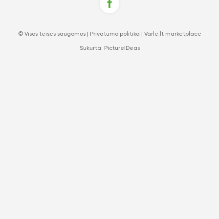
© Visos teisės saugomos |
Privatumo politika
|
Varle.lt marketplace
Sukurta:
PictureIDeas