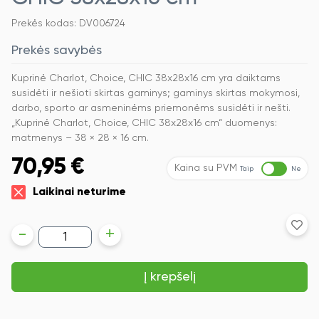
Prekės kodas: DV006724
Prekės savybės
Kuprinė Charlot, Choice, CHIC 38x28x16 cm yra daiktams
susidėti ir nešioti skirtas gaminys; gaminys skirtas mokymosi,
darbo, sporto ar asmeninėms priemonėms susidėti ir nešti.
„Kuprinė Charlot, Choice, CHIC 38x28x16 cm“ duomenys:
matmenys – 38 × 28 × 16 cm.
70,95
€
Kaina su PVM
Taip
Ne
Laikinai neturime
produkto
-
+
kiekis:
Kuprinė
Charlot,
Į krepšelį
Choice,
CHIC
38x28x16
cm