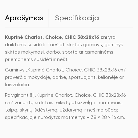
Aprašymas
Specifikacija
Kuprinė Charlot, Choice, CHIC 38x28x16 cm
yra
daiktams susidėti ir nešioti skirtas gaminys; gaminys
skirtas mokymosi, darbo, sporto ar asmeninėms
priemonėms susidėti ir nešti.
Gaminys „Kuprinė Charlot, Choice, CHIC 38x28x16 cm“
praverčia mokykloje, darbe, sportuojant, kelionėje ar
laisvalaikiu.
Palyginant šį „Kuprinė Charlot, Choice, CHIC 38x28x16
cm“ variantą su kitais reikėtų atsižvelgti į matmenis,
talpą, skyrių išdėstymą, uždarymą ir nešimo būdą;
specifikacijoje nurodyta: matmenys – 38 × 28 × 16 cm.