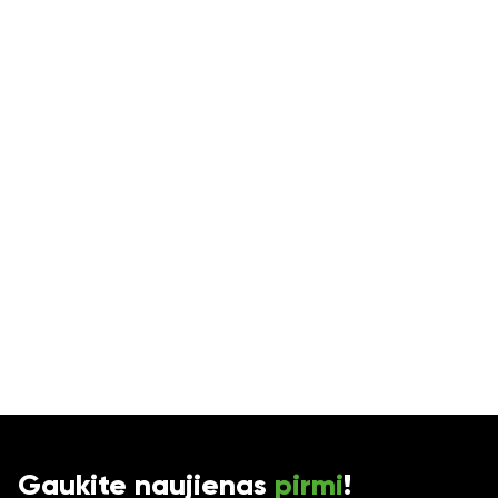
Gaukite naujienas
pirmi
!