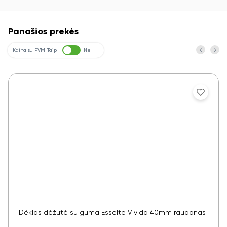
Panašios prekės
Kaina su PVM
Taip
Ne
Dėklas dėžutė su guma Esselte Vivida 40mm raudonas