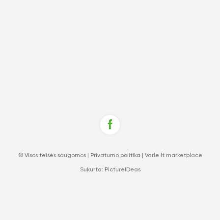
© Visos teisės saugomos |
Privatumo politika
|
Varle.lt marketplace
Sukurta:
PictureIDeas