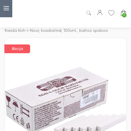
0
Capsulė
›
Akcijos
›
Kreida Koh-i-Noor, kvadratinė, 100vnt., baltos spalvos
Akcija