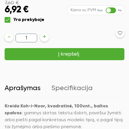
7,60
€
6,92
€
Kaina su PVM
Taip
Ne
Yra prekyboje
produkto
-
+
kiekis:
Kreida
Koh-
Į krepšelį
i-
Noor,
kvadratinė,
100vnt.,
baltos
spalvos
Aprašymas
Specifikacija
Kreida Koh-i-Noor, kvadratinė, 100vnt., baltos
spalvos
: gaminys skirtas tekstui išskirti, paviršiui žymėti
arba piešti pagal konkretaus modelio tipą, o pagal tipą
tai žymėjimo arba piešimo priemonė.