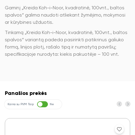
Gaminį „Kreida Koh-i-Noor, kvadratinė, 100vnt., baltos
spalvos“ galima naudoti atliekant žymėjimo, mokymosi
ar kūrybines užduotis.
Tinkamą „Kreida Koh-i-Noor, kvadratinė, 100vnt., baltos
spalvos“ variantą padeda pasirinkti patikrinus galiuko
formą, linijos plotį, rašalo tipą ir numatytą paviršių;
specifikacijoje nurodyta: kiekis pakuotėje – 100 vnt.
Panašios prekės
Kaina su PVM
Taip
Ne