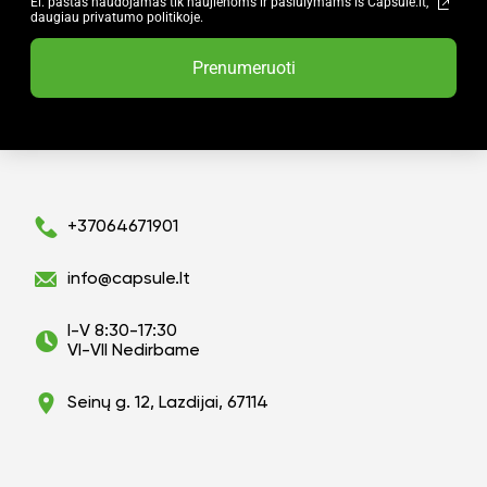
El. paštas naudojamas tik naujienoms ir pasiūlymams iš Capsule.lt,
daugiau privatumo politikoje.
Prenumeruoti
+37064671901
info@capsule.lt
I-V 8:30-17:30
VI-VII Nedirbame
Seinų g. 12, Lazdijai, 67114