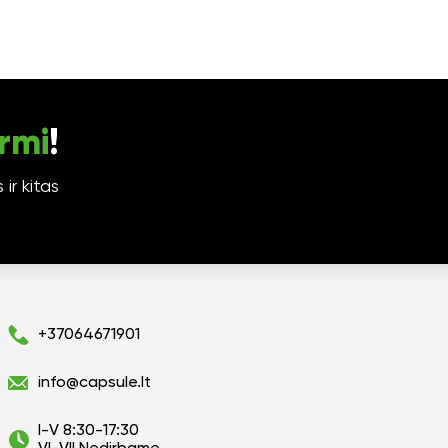
rmi
!
ir kitas
+37064671901
info@capsule.lt
I-V 8:30-17:30