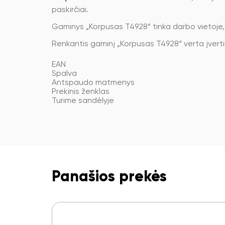
paskirčiai.
Gaminys „Korpusas T4928“ tinka darbo vietoje
Renkantis gaminį „Korpusas T4928“ verta įvert
EAN
Spalva
Antspaudo matmenys
Prekinis ženklas
Turime sandėlyje
Panašios prekės