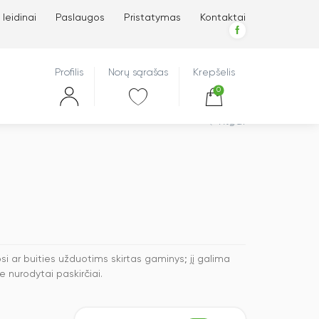
 leidinai
Paslaugos
Pristatymas
Kontaktai
Profilis
Norų sąrašas
Krepšelis
0
Atgal
ar buities užduotims skirtas gaminys; jį galima
e nurodytai paskirčiai.