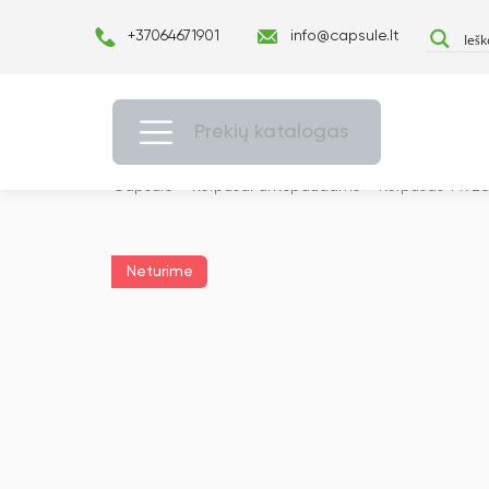
+37064671901
info@capsule.lt
Prekių katalogas
Capsulė
›
Korpusai antspaudams
›
Korpusas T492
Neturime