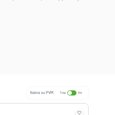
Kaina su PVM
Taip
Ne