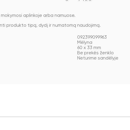
, mokymosi aplinkoje arba namuose.
inti produkto tipą, dydį ir numatomą naudojimą.
092399099963
Mėlyna
60 x 33 mm
Be prekės ženklo
Neturime sandėlyje