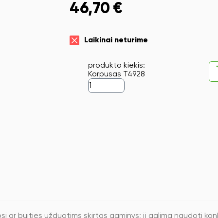
46,70
€
Laikinai neturime
produkto kiekis:
Korpusas T4928
ar buities užduotims skirtas gaminys; jį galima naudoti konkr