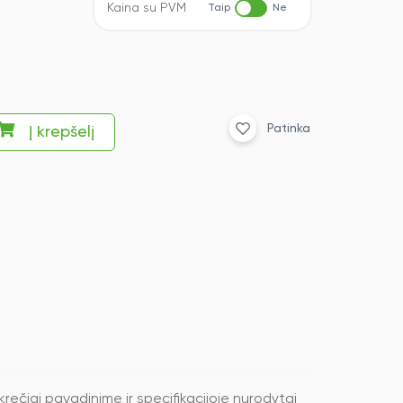
Kaina su PVM
Taip
Ne
Patinka
Į krepšelį
ečiai pavadinime ir specifikacijoje nurodytai