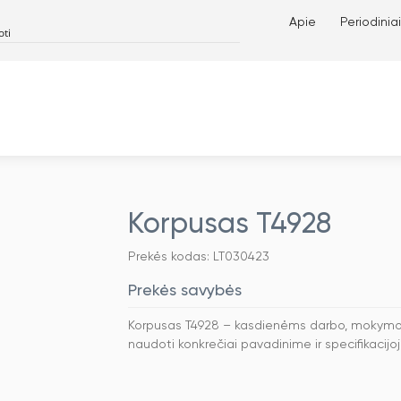
Apie
Periodiniai
8
Korpusas T4928
Prekės kodas: LT030423
Prekės savybės
Korpusas T4928 – kasdienėms darbo, mokymosi 
naudoti konkrečiai pavadinime ir specifikacijoj