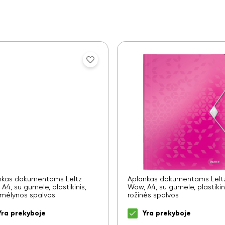
nkas dokumentams LeItz
Aplankas dokumentams LeIt
A4, su gumele, plastikinis,
Wow, A4, su gumele, plastikini
 mėlynos spalvos
rožinės spalvos
Yra prekyboje
Yra prekyboje