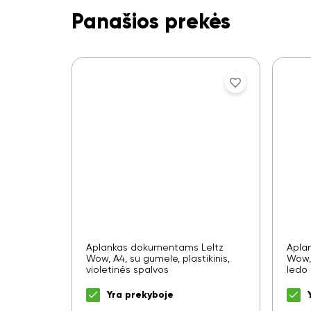
Panašios prekės
Aplankas dokumentams LeItz
Apla
Wow, A4, su gumele, plastikinis,
Wow, 
violetinės spalvos
ledo
Yra prekyboje