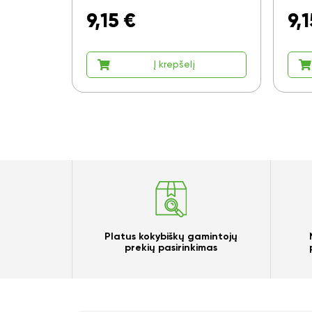
9,15
€
9,1
Į krepšelį
Platus kokybiškų gamintojų
prekių pasirinkimas