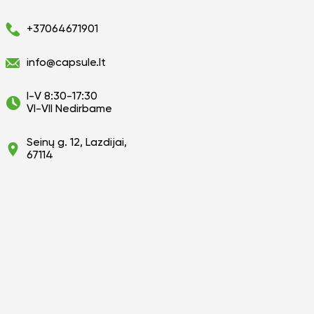
+37064671901
info@capsule.lt
I-V 8:30-17:30
VI-VII Nedirbame
Seinų g. 12, Lazdijai,
67114