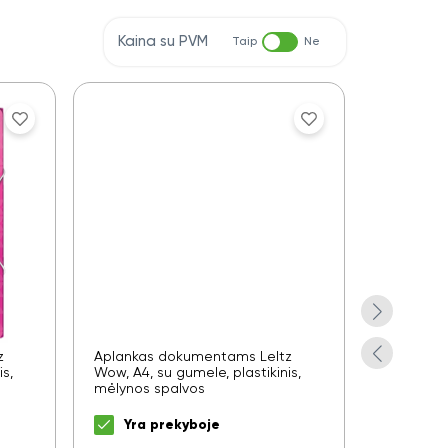
Kaina su PVM
Taip
Ne
z
Aplankas dokumentams LeItz
Aplankas
s,
Wow, A4, su gumele, plastikinis,
Vivida, A4
mėlynos spalvos
geltonos 
Yra prekyboje
Yra 