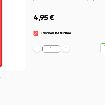
4,95
€
Laikinai neturime
produkto
-
+
kiekis:
Korekcinė
juostelė
Faber-
Castell
5mmx6m
+
jos
pakeitimas