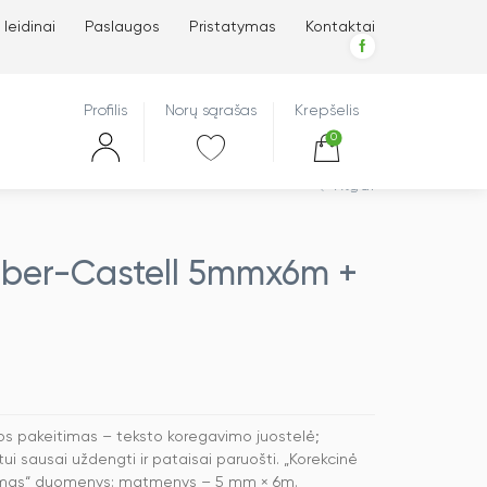
 leidinai
Paslaugos
Pristatymas
Kontaktai
Profilis
Norų sąrašas
Krepšelis
0
Atgal
Faber-Castell 5mmx6m +
os pakeitimas – teksto koregavimo juostelė;
i sausai uždengti ir pataisai paruošti. „Korekcinė
timas“ duomenys: matmenys – 5 mm × 6m.