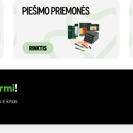
rmi
!
ir kitas