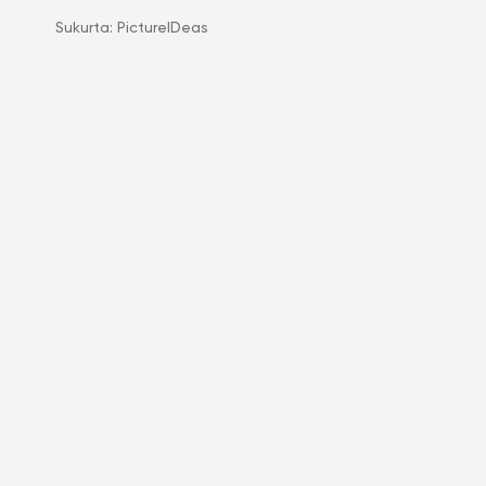
Sukurta:
PictureIDeas