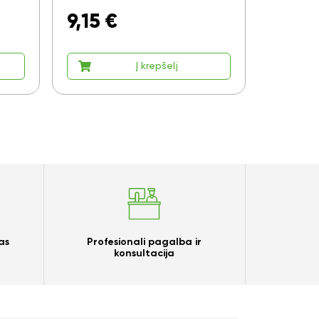
9,15
€
6,80
Į krepšelį
as
Profesionali pagalba ir
konsultacija