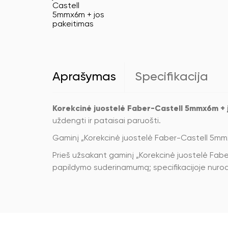
Aprašymas
Specifikacija
Korekcinė juostelė Faber-Castell 5mmx6m + 
uždengti ir pataisai paruošti.
Gaminį „Korekcinė juostelė Faber-Castell 5mm
Prieš užsakant gaminį „Korekcinė juostelė Faber
papildymo suderinamumą; specifikacijoje nur