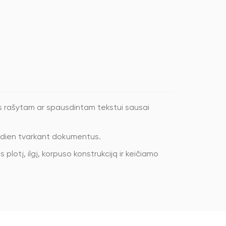
s rašytam ar spausdintam tekstui sausai
sdien tvarkant dokumentus.
lotį, ilgį, korpuso konstrukciją ir keičiamo