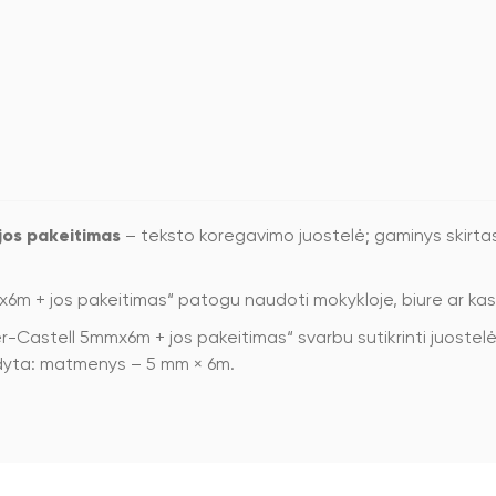
jos pakeitimas
– teksto koregavimo juostelė; gaminys skirta
x6m + jos pakeitimas“ patogu naudoti mokykloje, biure ar ka
-Castell 5mmx6m + jos pakeitimas“ svarbu sutikrinti juostelės p
odyta: matmenys – 5 mm × 6m.