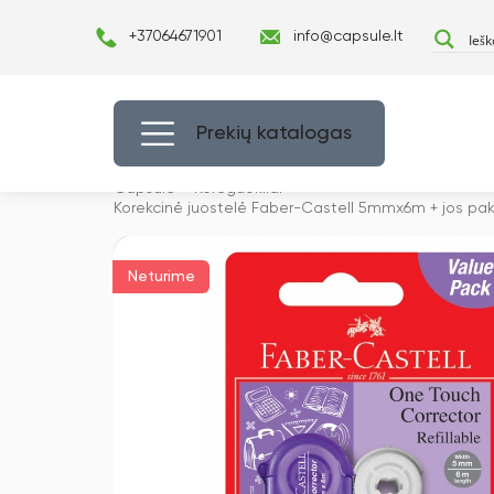
+37064671901
info@capsule.lt
Prekių katalogas
Capsulė
›
Koreguokliai
›
Korekcinė juostelė Faber-Castell 5mmx6m + jos pa
Neturime