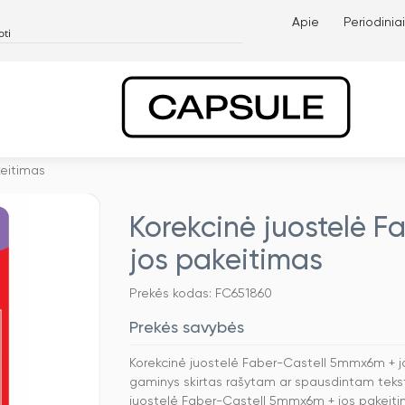
Apie
Periodiniai
keitimas
Korekcinė juostelė 
jos pakeitimas
Prekės kodas: FC651860
Prekės savybės
Korekcinė juostelė Faber-Castell 5mmx6m + j
gaminys skirtas rašytam ar spausdintam tekstu
juostelė Faber-Castell 5mmx6m + jos pakei