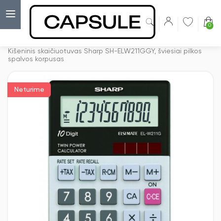
0
Capsulė
›
Kišeniniai skaičiuotuvai
›
Kišeninis skaičiuotuvas Sharp SH-ELW211GGY, šviesiai pilkos
spalvos korpusas
Neturime