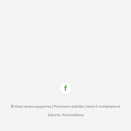
© Visos teisės saugomos |
Privatumo politika
|
Varle.lt marketplace
Sukurta:
PictureIDeas