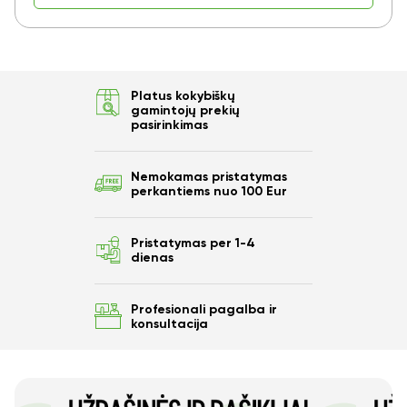
Ar norite sutaupyti
10%
nuo savo užsakymo?
Platus kokybiškų
gamintojų prekių
pasirinkimas
Taip
Nemokamas pristatymas
perkantiems nuo 100 Eur
Ne
Pristatymas per 1-4
dienas
Profesionali pagalba ir
konsultacija