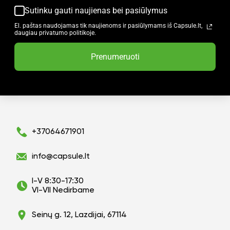
Sutinku gauti naujienas bei pasiūlymus
El. paštas naudojamas tik naujienoms ir pasiūlymams iš Capsule.lt,
daugiau privatumo politikoje.
Prenumeruoti
+37064671901
info@capsule.lt
I-V 8:30-17:30
VI-VII Nedirbame
Seinų g. 12, Lazdijai, 67114