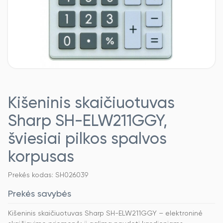
Kišeninis skaičiuotuvas
Sharp SH-ELW211GGY,
šviesiai pilkos spalvos
korpusas
Prekės kodas: SH026039
Prekės savybės
Kišeninis skaičiuotuvas Sharp SH-ELW211GGY – elektroninė