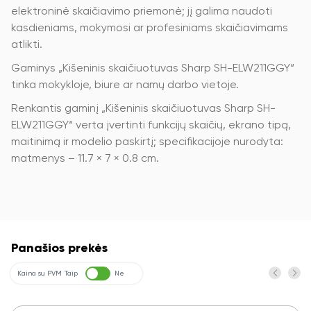
elektroninė skaičiavimo priemonė; jį galima naudoti
kasdieniams, mokymosi ar profesiniams skaičiavimams
atlikti.
Gaminys „Kišeninis skaičiuotuvas Sharp SH-ELW211GGY“
tinka mokykloje, biure ar namų darbo vietoje.
Renkantis gaminį „Kišeninis skaičiuotuvas Sharp SH-
ELW211GGY“ verta įvertinti funkcijų skaičių, ekrano tipą,
maitinimą ir modelio paskirtį; specifikacijoje nurodyta:
matmenys – 11.7 × 7 × 0.8 cm.
Panašios prekės
Kaina su PVM
Taip
Ne