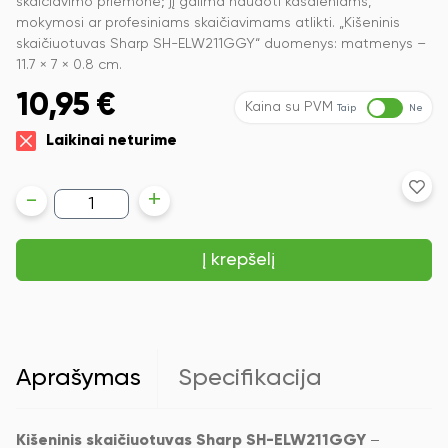
skaičiavimo priemonė; jį galima naudoti kasdieniams,
mokymosi ar profesiniams skaičiavimams atlikti. „Kišeninis
skaičiuotuvas Sharp SH-ELW211GGY“ duomenys: matmenys –
11.7 × 7 × 0.8 cm.
10,95
€
Kaina su PVM
Taip
Ne
Laikinai neturime
produkto
-
+
kiekis:
Kišeninis
skaičiuotuvas
Į krepšelį
Sharp
SH-
ELW211GGY,
šviesiai
pilkos
spalvos
korpusas
Aprašymas
Specifikacija
Kišeninis skaičiuotuvas Sharp SH-ELW211GGY
–