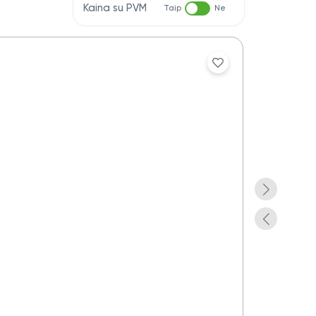
Kaina su PVM
Taip
Ne
Aplankas dok
Yra pre