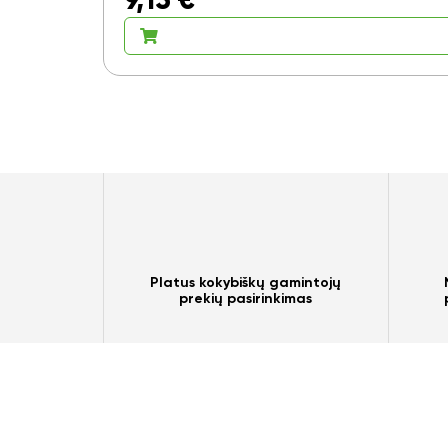
9,15
€
Platus kokybiškų gamintojų
prekių pasirinkimas