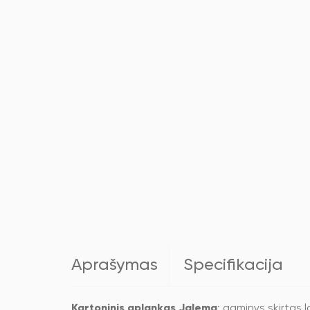
Aprašymas
Specifikacija
Kartoninis aplankas Jalema
: gaminys skirtas