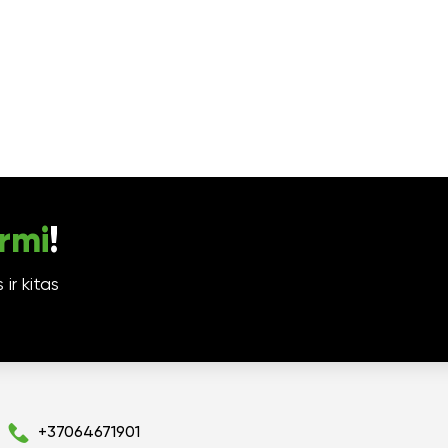
rmi
!
ir kitas
+37064671901