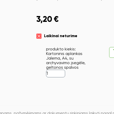
3,20
€
Laikinai neturime
produkto kiekis:
Kartoninis aplankas
Jalema, A4, su
archyvavimo įsegėle,
geltonos spalvos
 lapams, pažymėjimams ar dokumentų rinkiniams laikyti pagal