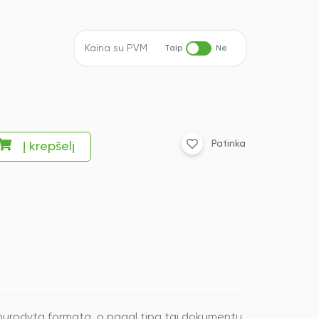
Kaina su PVM
Taip
Ne
Patinka
Į krepšelį
 nurodytą formatą, o pagal tipą tai dokumentų