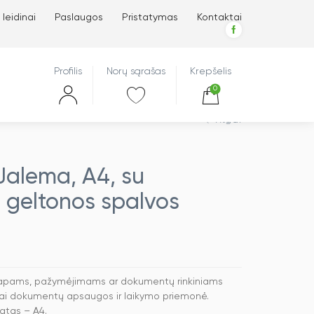
 leidinai
Paslaugos
Pristatymas
Kontaktai
Profilis
Norų sąrašas
Krepšelis
0
Atgal
Jalema, A4, su
 geltonos spalvos
 lapams, pažymėjimams ar dokumentų rinkiniams
 tai dokumentų apsaugos ir laikymo priemonė.
atas – A4.