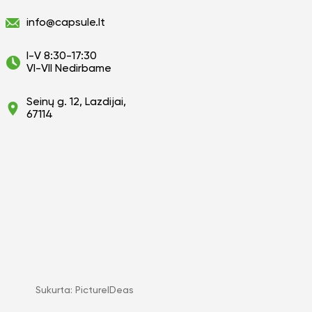
info@capsule.lt
I-V 8:30-17:30
VI-VII Nedirbame
Seinų g. 12, Lazdijai,
67114
Sukurta:
PictureIDeas