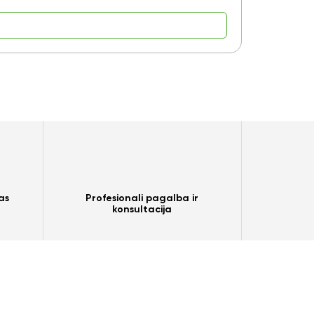
6,80
€
as
Profesionali pagalba ir
konsultacija