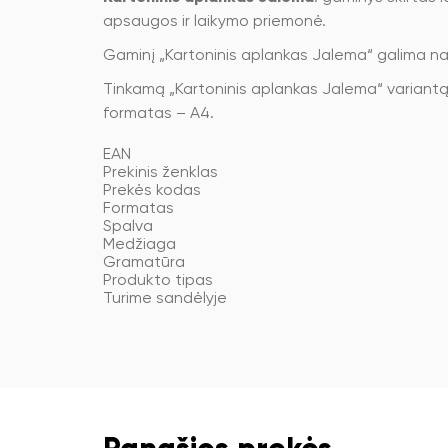
apsaugos ir laikymo priemonė.
Gaminį „Kartoninis aplankas Jalema“ galima na
Tinkamą „Kartoninis aplankas Jalema“ variantą 
formatas – A4.
EAN
Prekinis ženklas
Prekės kodas
Formatas
Spalva
Medžiaga
Gramatūra
Produkto tipas
Turime sandėlyje