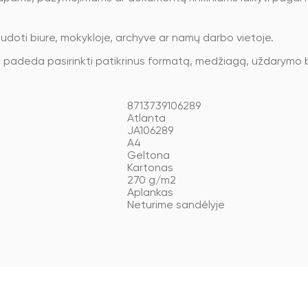
udoti biure, mokykloje, archyve ar namų darbo vietoje.
padeda pasirinkti patikrinus formatą, medžiagą, uždarymo bū
8713739106289
Atlanta
JA106289
A4
Geltona
Kartonas
270 g/m2
Aplankas
Neturime sandėlyje