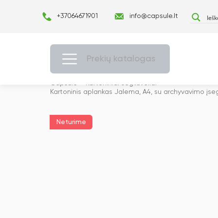
+37064671901
info@capsule.lt
Prekių katalogas
Capsulė
›
Kartoniniai segtuvėliai
›
Kartoninis aplankas Jalema, A4, su archyvavimo įse
Neturime