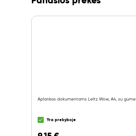
Panašios prekės
Aplankas dokumentams LeItz Wow, A4, su gumele,
Yra prekyboje