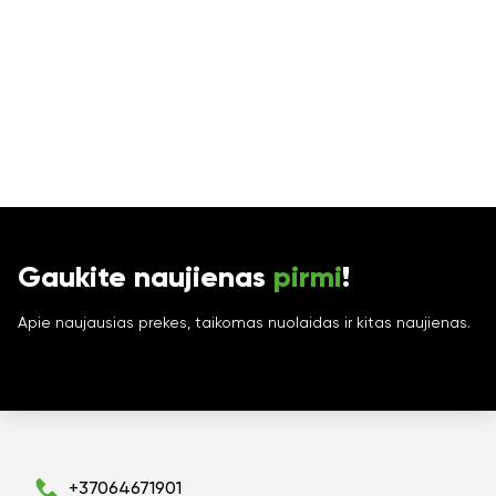
Gaukite naujienas
pirmi
!
Apie naujausias prekes, taikomas nuolaidas ir kitas naujienas.
+37064671901