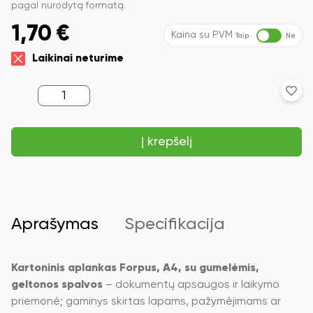
pagal nurodytą formatą.
1,70
€
Kaina su PVM
Taip
Ne
Laikinai neturime
produkto
kiekis:
Kartoninis
aplankas
Į krepšelį
Forpus,
A4,
su
gumelėmis,
geltonos
spalvos
Aprašymas
Specifikacija
Kartoninis aplankas Forpus, A4, su gumelėmis,
geltonos spalvos
– dokumentų apsaugos ir laikymo
priemonė; gaminys skirtas lapams, pažymėjimams ar