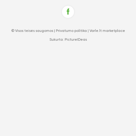
© Visos teisės saugomos |
Privatumo politika
|
Varle.lt marketplace
Sukurta:
PictureIDeas