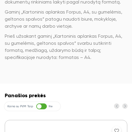
dokumentų rinkiniams laikyti pagal nurodytą formatą.
Gaminį „Kartoninis aplankas Forpus, A4, su gumelėmis,
geltonos spalvos“ patogu naudoti biure, mokykloje,
archyve ar namų darbo vietoje.
Prieš užsakant gaminį „Kartoninis aplankas Forpus, A4,
su gumelėmis, geltonos spalvos“ svarbu sutikrinti
formatą, medžiagą, uždarymo būdą ir talpą;
specifikacijoje nurodyta: formatas – A4.
Panašios prekės
Kaina su PVM
Taip
Ne