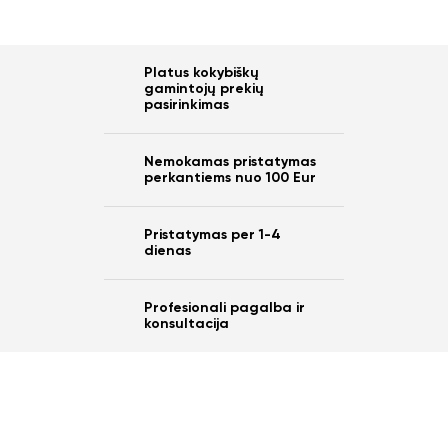
Platus kokybiškų
gamintojų prekių
pasirinkimas
Nemokamas pristatymas
perkantiems nuo 100 Eur
Pristatymas per 1-4
dienas
Profesionali pagalba ir
konsultacija