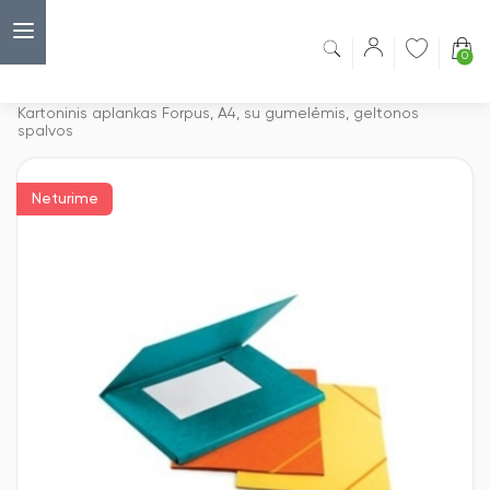
0
Capsulė
›
Kartoniniai aplankai
›
Kartoninis aplankas Forpus, A4, su gumelėmis, geltonos
spalvos
Neturime