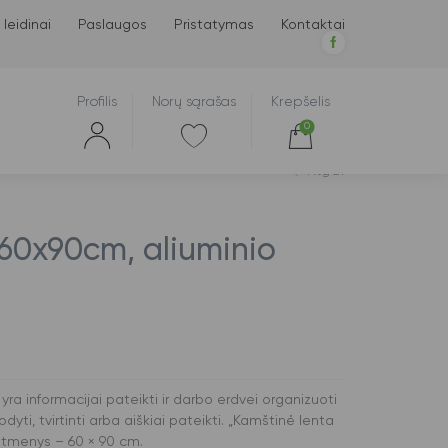
 leidinai
Paslaugos
Pristatymas
Kontaktai
Profilis
Norų sąrašas
Krepšelis
0
Atgal
 60x90cm, aliuminio
ra informacijai pateikti ir darbo erdvei organizuoti
dyti, tvirtinti arba aiškiai pateikti. „Kamštinė lenta
atmenys – 60 × 90 cm.