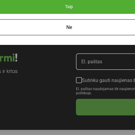
Taip
Ne
rmi
!
ir kitas
Sutinku gauti naujienas 
El. paštas naudojamas tik naujieno
politikoje.