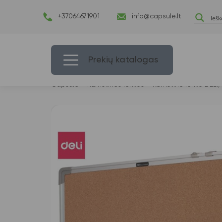
+37064671901
info@capsule.lt
Prekių katalogas
Capsulė
›
Kamštinės lentos
›
Kamštinė lenta DELI,