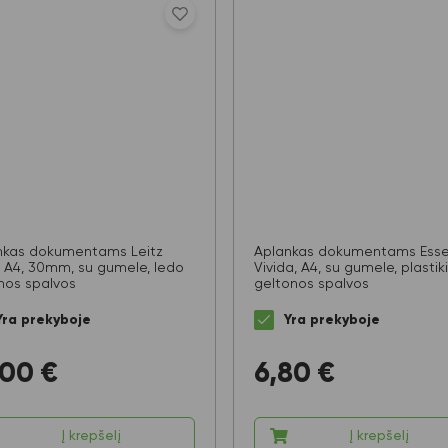
nkas dokumentams Leitz
Aplankas dokumentams Esse
 A4, 30mm, su gumele, ledo
Vivida, A4, su gumele, plastiki
nos spalvos
geltonos spalvos
Yra prekyboje
Yra prekyboje
,00
€
6,80
€
Į krepšelį
Į krepšelį