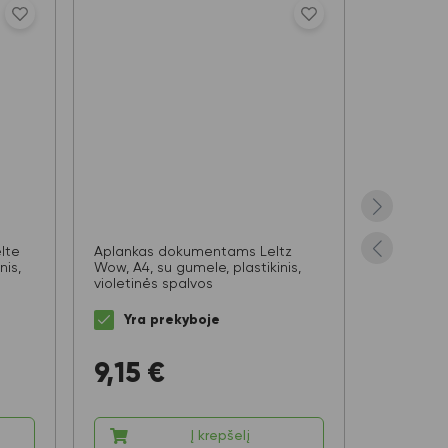
lte
Aplankas dokumentams LeItz
Aplankas
nis,
Wow, A4, su gumele, plastikinis,
Wow, A4, s
violetinės spalvos
ledo mėl
Yra prekyboje
Yra 
9,15
€
9,15
Į krepšelį