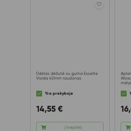
Dėklas dėžutė su guma Esselte
Apla
Vivida 40mm raudonas
Wow,
mėly
Yra prekyboje
14,55
€
16
Į krepšelį