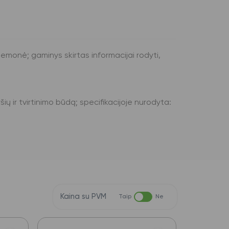
riemonė; gaminys skirtas informacijai rodyti,
šių ir tvirtinimo būdą; specifikacijoje nurodyta:
Kaina su PVM
Taip
Ne