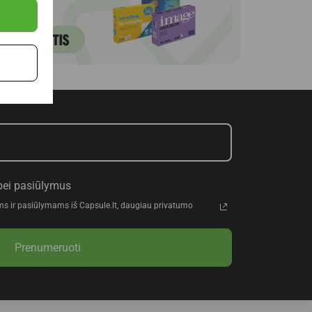
bei pasiūlymus
ms ir pasiūlymams iš Capsule.lt, daugiau privatumo
Prenumeruoti