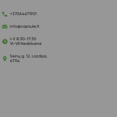
+37064671901
info@capsule.lt
I-V 8:30-17:30
VI-VII Nedirbame
Seinų g. 12, Lazdijai,
67114