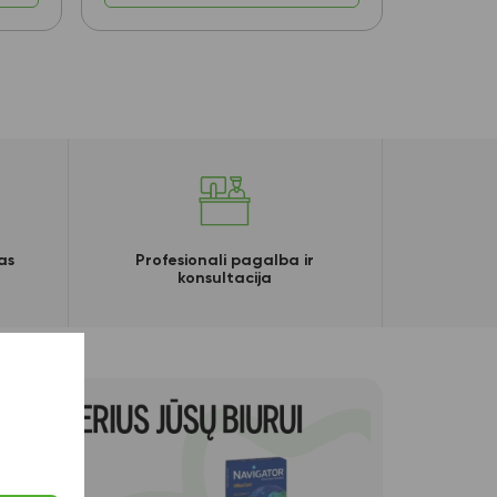
as
Profesionali pagalba ir
konsultacija