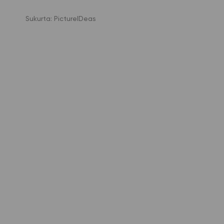
Sukurta:
PictureIDeas