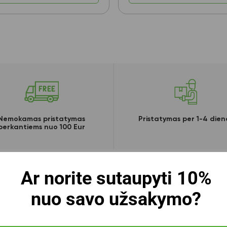
Nemokamas pristatymas
Pristatymas per 1-4 dien
perkantiems nuo 100 Eur
Ar norite sutaupyti 10%
nuo savo užsakymo?