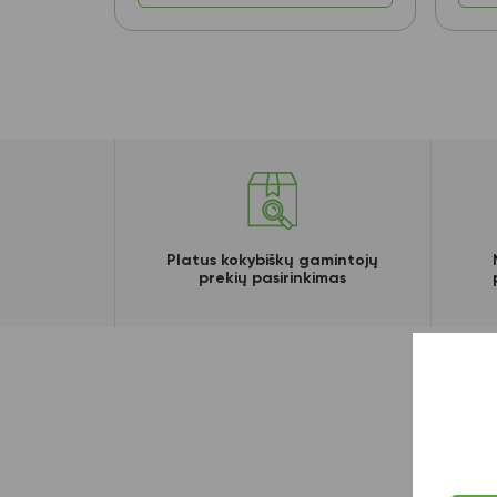
Platus kokybiškų gamintojų
prekių pasirinkimas