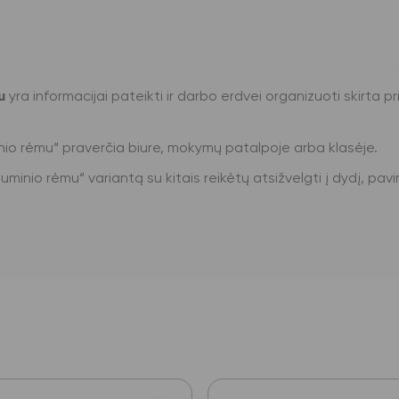
u
yra informacijai pateikti ir darbo erdvei organizuoti skirta p
nio rėmu“ praverčia biure, mokymų patalpoje arba klasėje.
minio rėmu“ variantą su kitais reikėtų atsižvelgti į dydį, pavir