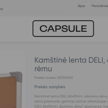
Apie
Periodiniai
 60x90cm, aliuminio rėmu
Kamštinė lenta DELI,
rėmu
Prekės kodas: DE390530
Prekės savybės
Kamštinė lenta DELI, 60x90cm, aliuminio rėmu y
skirta priemonė; gaminys skirtas informacijai ro
DELI, 60x90cm, aliuminio rėmu“ duomenys: m