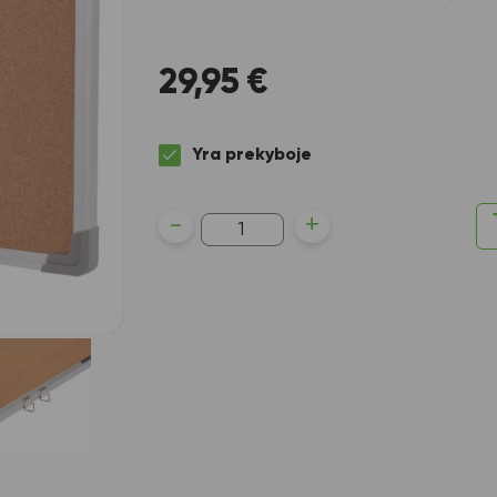
29,95
€
Yra prekyboje
produkto
-
+
kiekis:
Kamštinė
lenta
DELI,
60x90cm,
aliuminio
rėmu