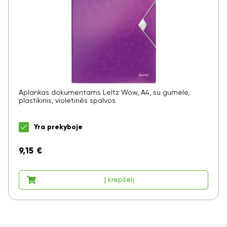
Aplankas dokumentams LeItz Wow, A4, su gumele,
plastikinis, violetinės spalvos
Yra prekyboje
9,15
€
Į krepšelį