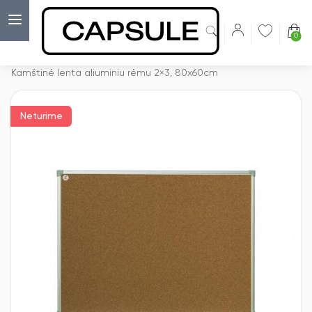
0
Capsulė
›
Kamštinės lentos
›
Kamštinė lenta aliuminiu rėmu 2×3, 80x60cm
Neturime