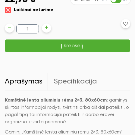
Taip
Ne
Laikinai neturime
produkto
-
+
kiekis:
Kamštinė
lenta
Į krepšelį
aliuminiu
rėmu
2×3,
80x60cm
Aprašymas
Specifikacija
Kamštinė lenta aliuminiu rėmu 2×3, 80x60cm
: gaminys
skirtas informacijai rodyti, tvirtinti arba aiškiai pateikti, o
pagal tipą tai informacijai pateikti ir darbo erdvei
organizuoti skirta priemonė.
Gaminį „Kamštinė lenta aliuminiu rėmu 2×3, 80x60cm“