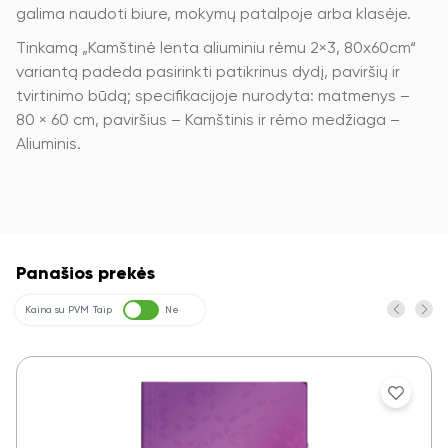
galima naudoti biure, mokymų patalpoje arba klasėje.
Tinkamą „Kamštinė lenta aliuminiu rėmu 2×3, 80x60cm“
variantą padeda pasirinkti patikrinus dydį, paviršių ir
tvirtinimo būdą; specifikacijoje nurodyta: matmenys –
80 × 60 cm, paviršius – Kamštinis ir rėmo medžiaga –
Aliuminis.
Panašios prekės
Kaina su PVM
Taip
Ne