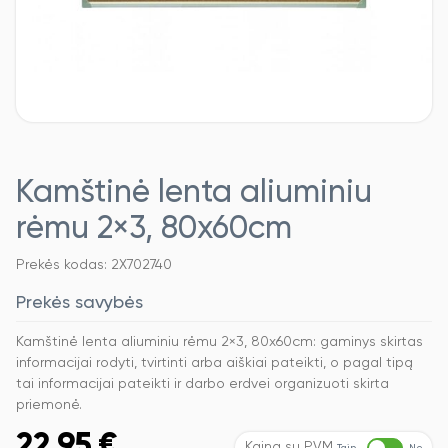
Kamštinė lenta aliuminiu
rėmu 2×3, 80x60cm
Prekės kodas: 2X702740
Prekės savybės
Kamštinė lenta aliuminiu rėmu 2×3, 80x60cm: gaminys skirtas
informacijai rodyti, tvirtinti arba aiškiai pateikti, o pagal tipą
tai informacijai pateikti ir darbo erdvei organizuoti skirta
priemonė.
22,95
€
Kaina su PVM