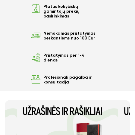
Ar norite sutaupyti
Platus kokybiškų
gamintojų prekių
10%
pasirinkimas
nuo savo užsakymo?
Nemokamas pristatymas
perkantiems nuo 100 Eur
Pristatymas per 1-4
Taip
dienas
Profesionali pagalba ir
Ne
konsultacija