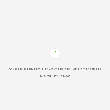
© Visos teisės saugomos |
Privatumo politika
|
Varle.lt marketplace
Sukurta:
PictureIDeas