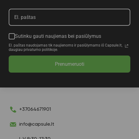
Sutinku gauti naujienas bei pasiūlymus
El. paštas naudojamas tik naujienoms ir pasiūlymams iš Capsule.lt,
daugiau privatumo politikoje.
Prenumeruoti
+37064671901
info@capsule.lt