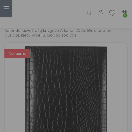
0
Capsulė
›
Darbo kalendoriai
›
Kalendorius-užrašų knygutė Arkona, 2025, B6, diena per
puslapį, kietu viršeliu, juodos spalvos
Neturime