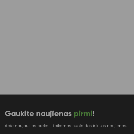
Gaukite naujienas
pirmi
!
Apie naujausias prekes, taikomas nuolaidas ir kitas naujienas.