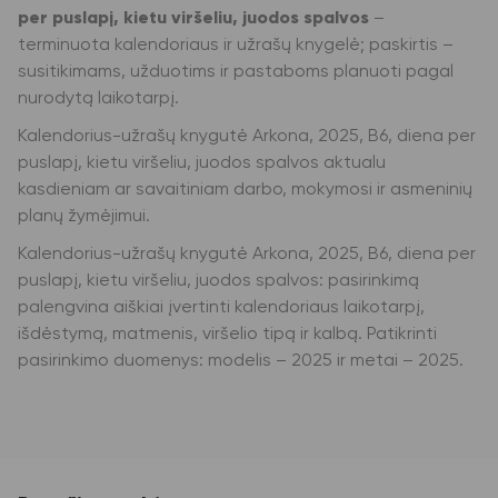
per puslapį, kietu viršeliu, juodos spalvos
–
terminuota kalendoriaus ir užrašų knygelė; paskirtis –
susitikimams, užduotims ir pastaboms planuoti pagal
nurodytą laikotarpį.
Kalendorius-užrašų knygutė Arkona, 2025, B6, diena per
puslapį, kietu viršeliu, juodos spalvos aktualu
kasdieniam ar savaitiniam darbo, mokymosi ir asmeninių
planų žymėjimui.
Kalendorius-užrašų knygutė Arkona, 2025, B6, diena per
puslapį, kietu viršeliu, juodos spalvos: pasirinkimą
palengvina aiškiai įvertinti kalendoriaus laikotarpį,
išdėstymą, matmenis, viršelio tipą ir kalbą. Patikrinti
pasirinkimo duomenys: modelis – 2025 ir metai – 2025.