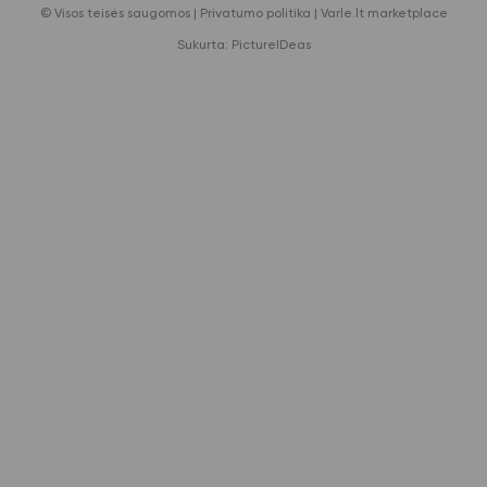
© Visos teisės saugomos |
Privatumo politika
|
Varle.lt marketplace
Sukurta:
PictureIDeas