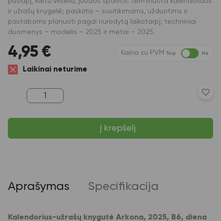
puslapį, kietu viršeliu, juodos spalvos: terminuota kalendoriaus
ir užrašų knygelė; paskirtis – susitikimams, užduotims ir
pastaboms planuoti pagal nurodytą laikotarpį; techniniai
duomenys – modelis – 2025 ir metai – 2025.
4,95
€
Kaina su PVM
Taip
Ne
Laikinai neturime
produkto
kiekis:
Kalendorius-
užrašų
Į krepšelį
knygutė
Arkona,
2025,
B6,
diena
per
puslapį,
Aprašymas
Specifikacija
kietu
viršeliu,
juodos
spalvos
Kalendorius-užrašų knygutė Arkona, 2025, B6, diena