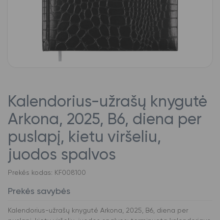
Kalendorius-užrašų knygutė
Arkona, 2025, B6, diena per
puslapį, kietu viršeliu,
juodos spalvos
Prekės kodas: KF008100
Prekės savybės
Kalendorius-užrašų knygutė Arkona, 2025, B6, diena per