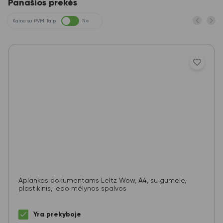
Panašios prekės
Kaina su PVM
Taip
Ne
Aplankas dokumentams LeItz Wow, A4, su gumele,
plastikinis, ledo mėlynos spalvos
Yra prekyboje