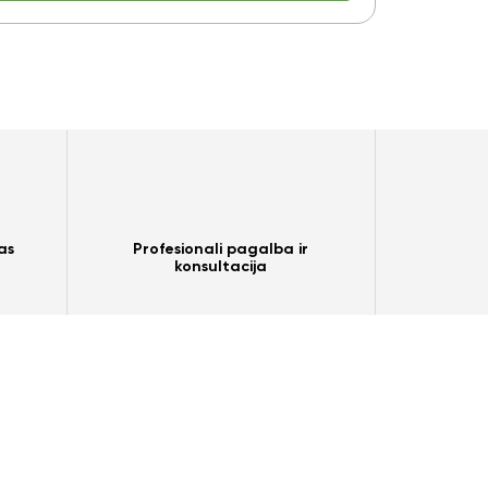
as
Profesionali pagalba ir
konsultacija