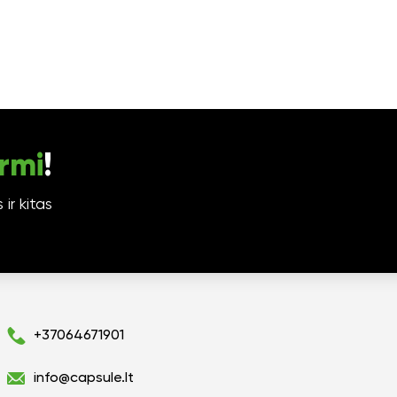
rmi
!
ir kitas
+37064671901
info@capsule.lt