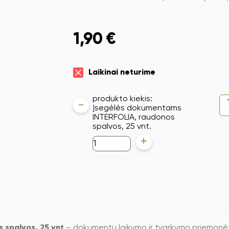
1,90
€
Laikinai neturime
produkto kiekis:
-
Įsegėlės dokumentams
INTERFOLIA, raudonos
spalvos, 25 vnt.
+
 spalvos, 25 vnt
– dokumentų laikymo ir tvarkymo priemonė;