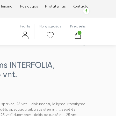
 leidinai
Paslaugos
Pristatymas
Kontaktai
Profilis
Norų sąrašas
Krepšelis
0
Atgal
ms INTERFOLIA,
 vnt.
spalvos, 25 vnt – dokumentų laikymo ir tvarkymo
ti, apsaugoti arba susisteminti. „Įsegėlės
5 vnt“ duomenys: kiekis pakuotėje – 25 vnt.