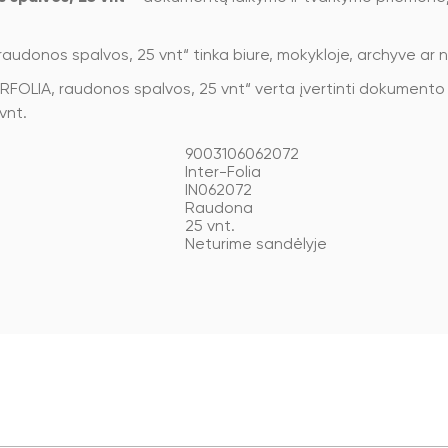
donos spalvos, 25 vnt“ tinka biure, mokykloje, archyve ar 
FOLIA, raudonos spalvos, 25 vnt“ verta įvertinti dokumento 
vnt.
9003106062072
Inter-Folia
IN062072
Raudona
25 vnt.
Neturime sandėlyje