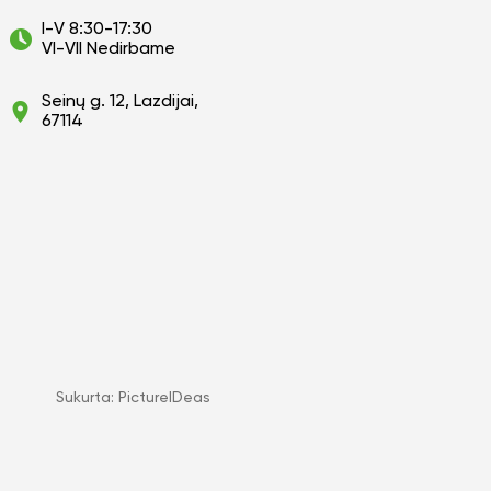
I-V 8:30-17:30
VI-VII Nedirbame
Seinų g. 12, Lazdijai,
67114
Sukurta:
PictureIDeas