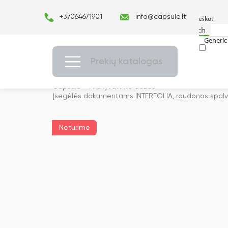
+37064671901
info@capsule.lt
Search
Generic 
Exact ma
Prekių katalogas
Capsulė
›
Archyvavimo dėžės
›
Įsegėlės dokumentams INTERFOLIA, raudonos spalvo
Neturime