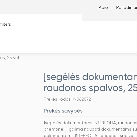
Apie
Periodiniai
filters
tches only
s, 25 vnt.
Įsegėlės dokumenta
raudonos spalvos, 25
Prekės kodas: IN062072
Prekės savybės
Įsegėlės dokumentams INTERFOLIA, raudonos 
priemonė; jį galima naudoti dokumentams sudė
dokumentams INTERFOLIA, raudonos spalvos, 2