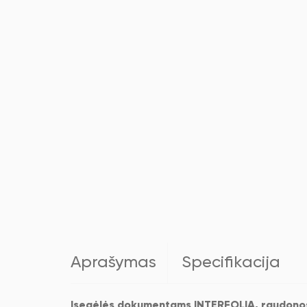
Aprašymas
Specifikacija
Įsegėlės dokumentams INTERFOLIA, raudonos