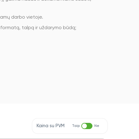
namų darbo vietoje.
formatą, talpą ir uždarymo būdą;
Kaina su PVM
Taip
Ne