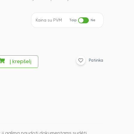
Kaina su PVM
Taip
Ne
Patinka
Į krepšelį
 jį galima naudoti dokumentams sudėti,