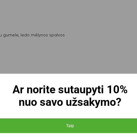
 gumele, ledo mėlynos spalvos
Ar norite sutaupyti 10%
Į krepšelį
nuo savo užsakymo?
Taip