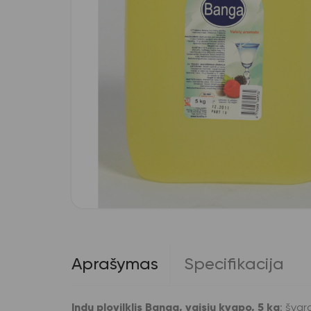
Aprašymas
Specifikacija
Indų plovilklis Banga, vaisių kvapo, 5 kg
: švar