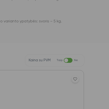
Šio varianto ypatybės: svoris – 5 kg.
Kaina su PVM
Taip
Ne