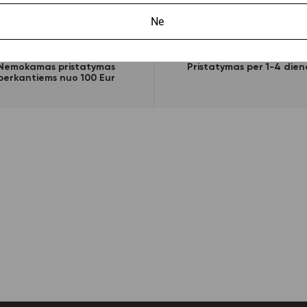
Ne
Nemokamas pristatymas
Pristatymas per 1-4 dien
perkantiems nuo 100 Eur