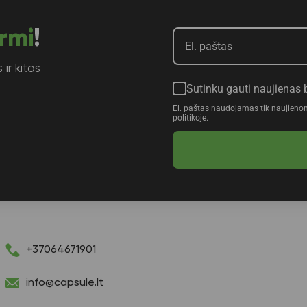
rmi
!
ir kitas
Sutinku gauti naujienas 
El. paštas naudojamas tik naujieno
politikoje.
+37064671901
info@capsule.lt