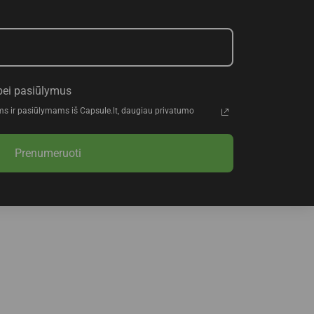
bei pasiūlymus
ms ir pasiūlymams iš Capsule.lt, daugiau privatumo
Prenumeruoti