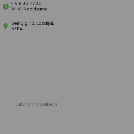
I-V 8:30-17:30
VI-VII Nedirbame
Seinų g. 12, Lazdijai,
67114
Sukurta:
PictureIDeas