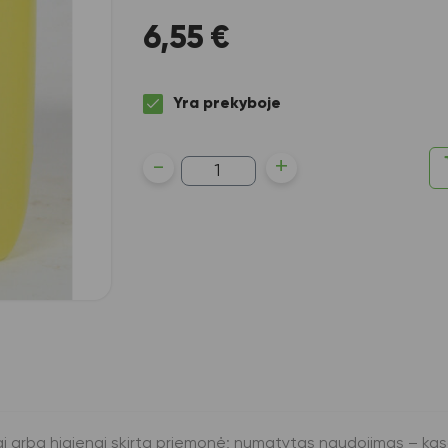
6,55
€
Yra prekyboje
produkto
-
+
kiekis:
Indų
plovilklis
Banga,
vaisių
kvapo,
5
kg
ai arba higienai skirta priemonė; numatytas naudojimas – kasd