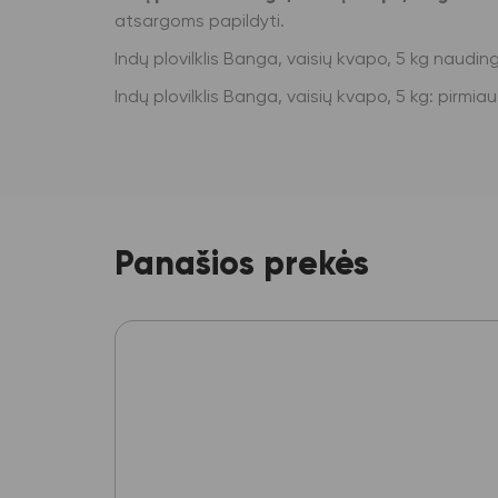
atsargoms papildyti.
Indų plovilklis Banga, vaisių kvapo, 5 kg naud
Indų plovilklis Banga, vaisių kvapo, 5 kg: pirmia
Panašios prekės