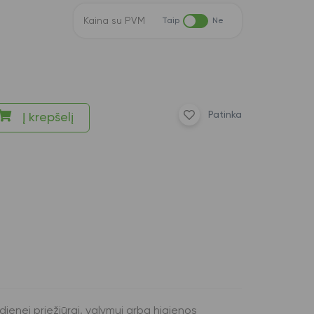
Kaina su PVM
Taip
Ne
Patinka
Į krepšelį
ienei priežiūrai, valymui arba higienos