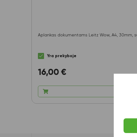
Aplankas dokumentams Leitz Wow, A4, 30mm, su
Yra prekyboje
16,00
€