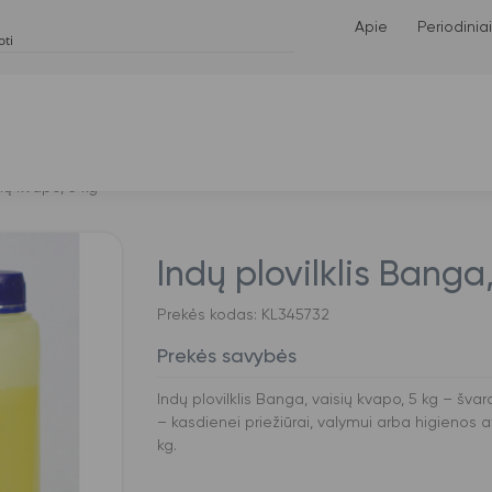
Apie
Periodiniai
sių kvapo, 5 kg
Indų plovilklis Banga
Prekės kodas: KL345732
Prekės savybės
Indų plovilklis Banga, vaisių kvapo, 5 kg – švar
– kasdienei priežiūrai, valymui arba higienos a
kg.