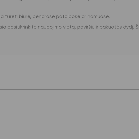
inga turėti biure, bendrose patalpose ar namuose.
usia pasitikrinkite naudojimo vietą, paviršių ir pakuotės dydį. 