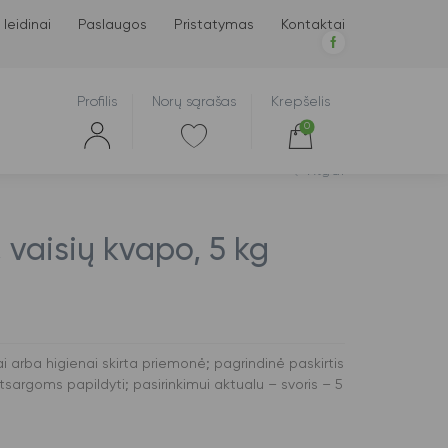
 leidinai
Paslaugos
Pristatymas
Kontaktai
Profilis
Norų sąrašas
Krepšelis
0
Atgal
, vaisių kvapo, 5 kg
ai arba higienai skirta priemonė; pagrindinė paskirtis
tsargoms papildyti; pasirinkimui aktualu – svoris – 5