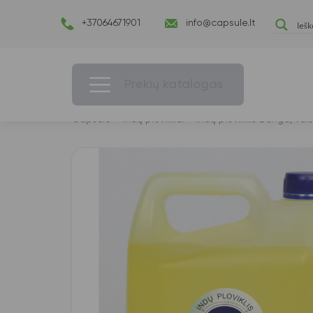
+37064671901
info@capsule.lt
Prekių katalogas
Capsulė
›
Indų plovikliai
›
Indų plovilklis Banga, vai