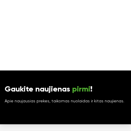
Gaukite naujienas
pirmi
!
Apie naujausias prekes, taikomas nuolaidas ir kitas naujienas.