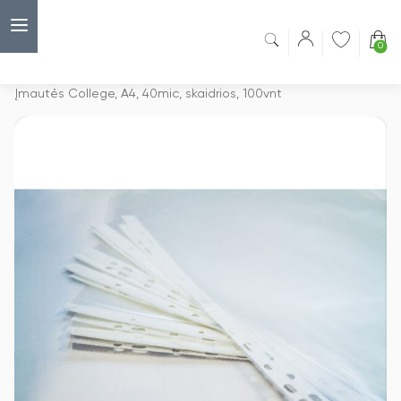
0
Capsulė
›
Įmautės
›
Įmautės College, A4, 40mic, skaidrios, 100vnt