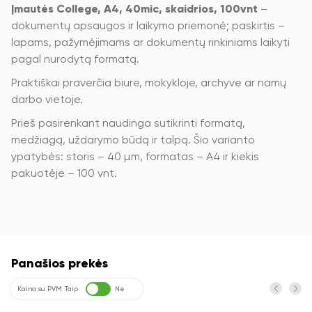
Įmautės College, A4, 40mic, skaidrios, 100vnt
–
dokumentų apsaugos ir laikymo priemonė; paskirtis –
lapams, pažymėjimams ar dokumentų rinkiniams laikyti
pagal nurodytą formatą.
Praktiškai praverčia biure, mokykloje, archyve ar namų
darbo vietoje.
Prieš pasirenkant naudinga sutikrinti formatą,
medžiagą, uždarymo būdą ir talpą. Šio varianto
ypatybės: storis – 40 µm, formatas – A4 ir kiekis
pakuotėje – 100 vnt.
Panašios prekės
Kaina su PVM
Taip
Ne