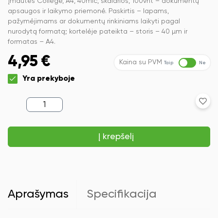
Įmautės College, A4, 40mic, skaidrios, 100vnt – dokumentų
apsaugos ir laikymo priemonė. Paskirtis – lapams,
pažymėjimams ar dokumentų rinkiniams laikyti pagal
nurodytą formatą; kortelėje pateikta – storis – 40 µm ir
formatas – A4.
4,95
€
Kaina su PVM
Taip
Ne
Yra prekyboje
produkto
kiekis:
Įmautės
College,
Į krepšelį
A4,
40mic,
skaidrios,
100vnt
Aprašymas
Specifikacija