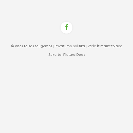
© Visos teisės saugomos |
Privatumo politika
|
Varle.lt marketplace
Sukurta:
PictureIDeas