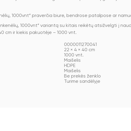
ėlių, 1000vnt“ praverčia biure, bendrose patalpose ar namu
enėlių, 1000vnt“ variantą su kitais reikėtų atsižvelgti į naud
0 cm ir kiekis pakuotėje – 1000 vnt.
0000011270041
22 × 4 × 40 cm
1000 vnt.
Maišelis
HDPE
Maišelis
Be prekės ženklo
Turime sandėlyje