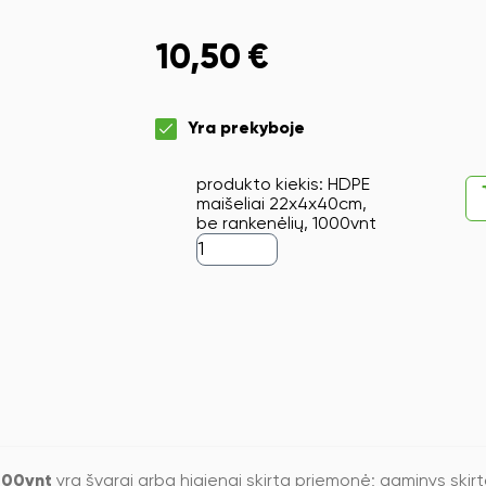
10,50
€
Yra prekyboje
produkto kiekis: HDPE
maišeliai 22x4x40cm,
be rankenėlių, 1000vnt
000vnt
yra švarai arba higienai skirta priemonė; gaminys skirt