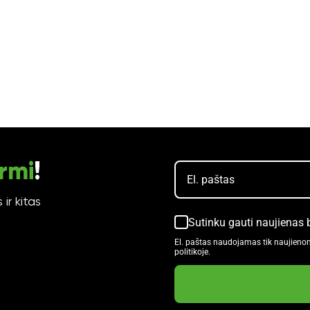
rmi
!
ir kitas
Sutinku gauti naujienas 
El. paštas naudojamas tik naujienom
politikoje.