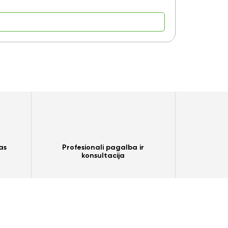
as
Profesionali pagalba ir
konsultacija