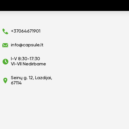
+37064671901
info@capsule.lt
I-V 8:30-17:30
VI-VII Nedirbame
Seinų g. 12, Lazdijai,
67114