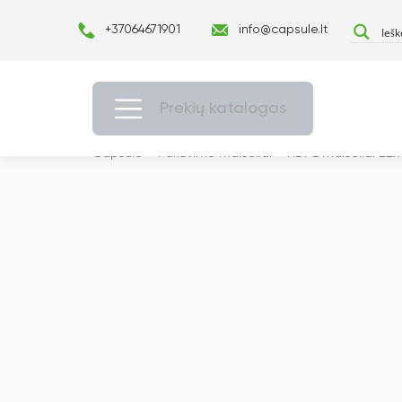
+37064671901
info@capsule.lt
Prekių katalogas
Capsulė
›
Pakavimo maišeliai
›
HDPE maišeliai 22x