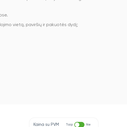
ose.
ojimo vietą, paviršių ir pakuotės dydį;
Kaina su PVM
Taip
Ne