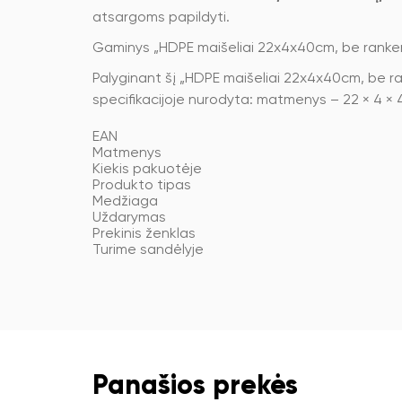
atsargoms papildyti.
Gaminys „HDPE maišeliai 22x4x40cm, be ranken
Palyginant šį „HDPE maišeliai 22x4x40cm, be rank
specifikacijoje nurodyta: matmenys – 22 × 4 × 4
EAN
Matmenys
Kiekis pakuotėje
Produkto tipas
Medžiaga
Uždarymas
Prekinis ženklas
Turime sandėlyje
Panašios prekės