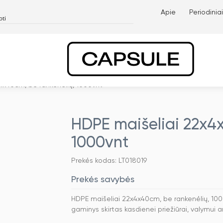
Apie
Periodiniai
4x40cm, be rankenėlių, 1000vnt
HDPE maišeliai 22x4x
1000vnt
Prekės kodas: LT018019
Prekės savybės
HDPE maišeliai 22x4x40cm, be rankenėlių, 1000
gaminys skirtas kasdienei priežiūrai, valymui 