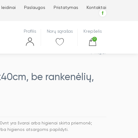
 leidinai
Paslaugos
Pristatymas
Kontaktai
Profilis
Norų sąrašas
Krepšelis
0
Atgal
40cm, be rankenėlių,
vnt yra švarai arba higienai skirta priemonė;
arba higienos atsargoms papildyti.