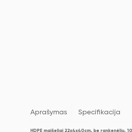
Aprašymas
Specifikacija
HDPE maišeliai 22x4x40cm, be rankenėlių, 1