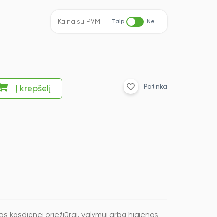
Kaina su PVM
Taip
Ne
Patinka
Į krepšelį
as kasdienei priežiūrai, valymui arba higienos