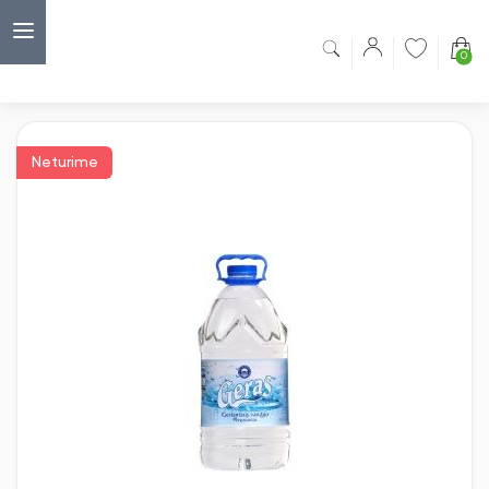
0
Capsulė
›
Mineralinis vanduo
›
Geriamasis vanduo WAVE, 5 l
Neturime