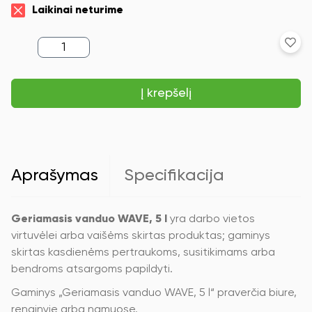
Laikinai neturime
produkto
kiekis:
Geriamasis
vanduo
Į krepšelį
WAVE,
5
l
Aprašymas
Specifikacija
Geriamasis vanduo WAVE, 5 l
yra darbo vietos
virtuvėlei arba vaišėms skirtas produktas; gaminys
skirtas kasdienėms pertraukoms, susitikimams arba
bendroms atsargoms papildyti.
Gaminys „Geriamasis vanduo WAVE, 5 l“ praverčia biure,
renginyje arba namuose.