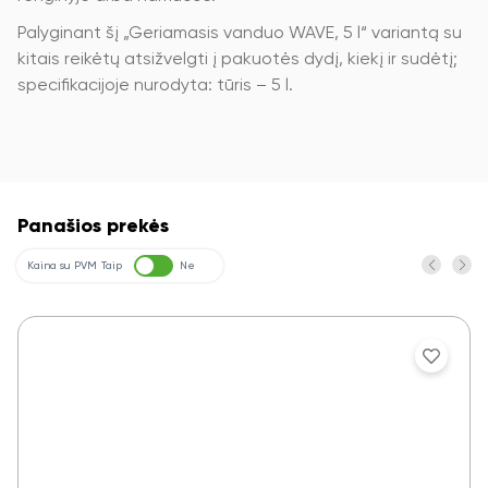
Palyginant šį „Geriamasis vanduo WAVE, 5 l“ variantą su
kitais reikėtų atsižvelgti į pakuotės dydį, kiekį ir sudėtį;
specifikacijoje nurodyta: tūris – 5 l.
Panašios prekės
Kaina su PVM
Taip
Ne