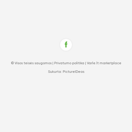
© Visos teisės saugomos |
Privatumo politika
|
Varle.lt marketplace
Sukurta:
PictureIDeas