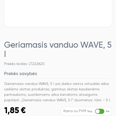
Geriamasis vanduo WAVE, 5
l
Prekės kodas: LT222620
Prekės savybės
Geriamasis vanduo WAVE, 5 l yra darbo vietos virtuvėlei arba
vaišėms skirtas produktas; gaminys skirtas kasdienėms
pertraukoms, susitikimams arba bendroms atsargoms
papildyti. „Geriamasis vanduo WAVE, 5 l“ duomenys: tūris – 5 l.
1,85
€
Kaina su PVM
Taip
Ne