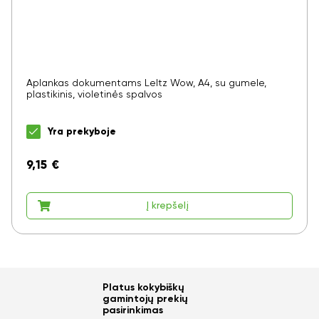
Aplankas dokumentams LeItz Wow, A4, su gumele,
plastikinis, violetinės spalvos
Yra prekyboje
9,15
€
Į krepšelį
Platus kokybiškų
gamintojų prekių
pasirinkimas