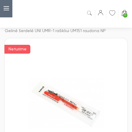
0
Capsulė
›
Gelinių rašiklių šerdelės
›
Gelinė šerdelė UNI UMR-1 rašikliui UM151 raudona NP
Neturime