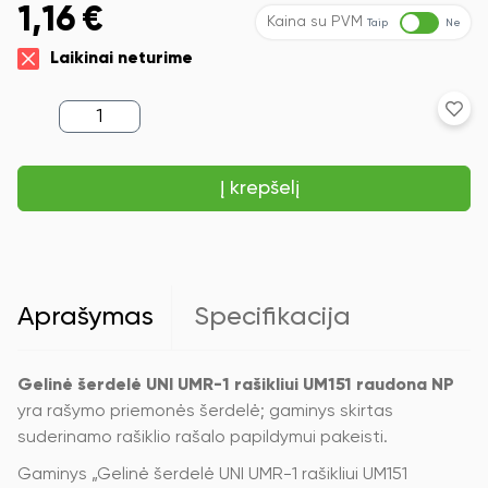
1,16
€
Kaina su PVM
Taip
Ne
Laikinai neturime
produkto
kiekis:
Gelinė
šerdelė
Į krepšelį
UNI
UMR-
1
rašikliui
UM151
raudona
NP
Aprašymas
Specifikacija
Gelinė šerdelė UNI UMR-1 rašikliui UM151 raudona NP
yra rašymo priemonės šerdelė; gaminys skirtas
suderinamo rašiklio rašalo papildymui pakeisti.
Gaminys „Gelinė šerdelė UNI UMR-1 rašikliui UM151