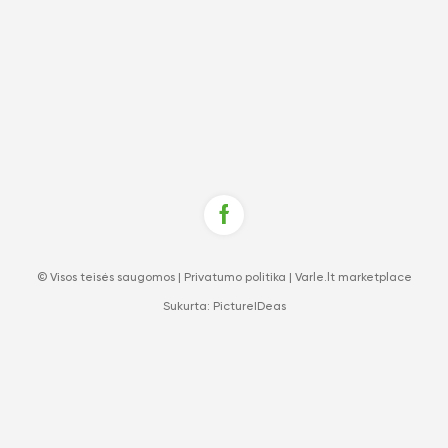
© Visos teisės saugomos |
Privatumo politika
|
Varle.lt marketplace
Sukurta:
PictureIDeas