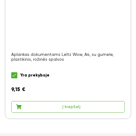
Aplankas dokumentams LeItz Wow, A4, su gumele,
plastikinis, rožinės spalvos
Yra prekyboje
9,15
€
Į krepšelį