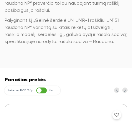
raudona NP“ praverčia toliau naudojant turimą rašiklį
pasibaigus jo rašalui.
Palyginant šį „Gelinė šerdelė UNI UMR-1 rašikliui UM151
raudona NP“ variantą su kitais reikėtų atsižvelgti į
rašiklio modelį, šerdelės ilgį, galiuko dydį ir rašalo spalvą;
specifikacijoje nurodyta: rašalo spalva – Raudona.
Panašios prekės
Kaina su PVM
Taip
Ne