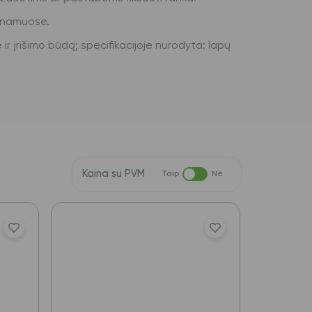
t namuose.
 ir įrišimo būdą; specifikacijoje nurodyta: lapų
Kaina su PVM
Taip
Ne