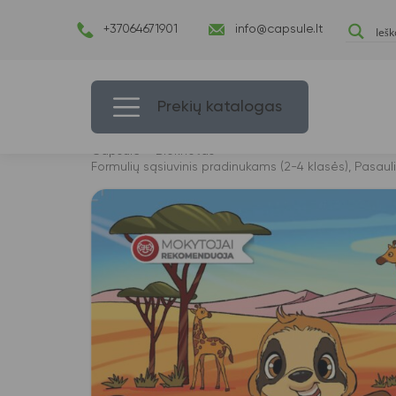
+37064671901
info@capsule.lt
Prekių katalogas
Capsulė
›
Bloknotas
›
Formulių sąsiuvinis pradinukams (2-4 klasės), Pasauli