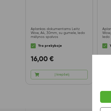
Aplankas dokumentams Leitz
Apla
Wow, A4, 30mm, su gumele, ledo
Wow, 
mėlynos spalvos
ledo
Yra prekyboje
16,00
€
9,1
Į krepšelį