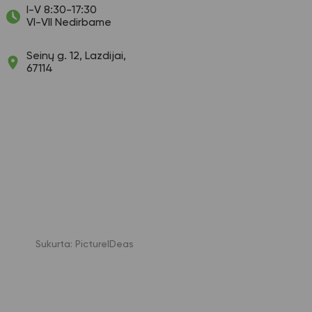
I-V 8:30-17:30
VI-VII Nedirbame
Seinų g. 12, Lazdijai,
67114
Sukurta:
PictureIDeas