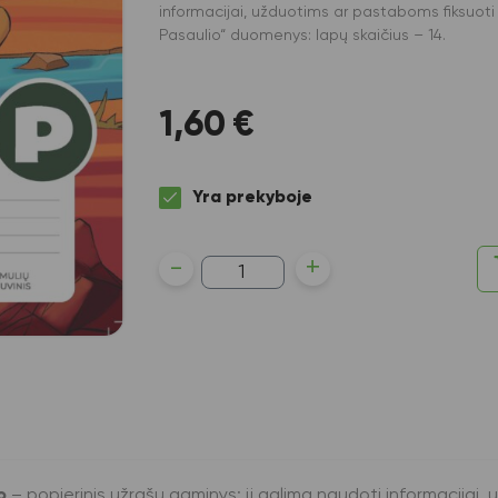
informacijai, užduotims ar pastaboms fiksuoti 
Pasaulio“ duomenys: lapų skaičius – 14.
1,60
€
Yra prekyboje
produkto
-
+
kiekis:
Formulių
sąsiuvinis
pradinukams
(2-
4
klasės),
Pasaulio
pažinimas,
14
lapų,
langeliais
o
– popierinis užrašų gaminys; jį galima naudoti informacijai,