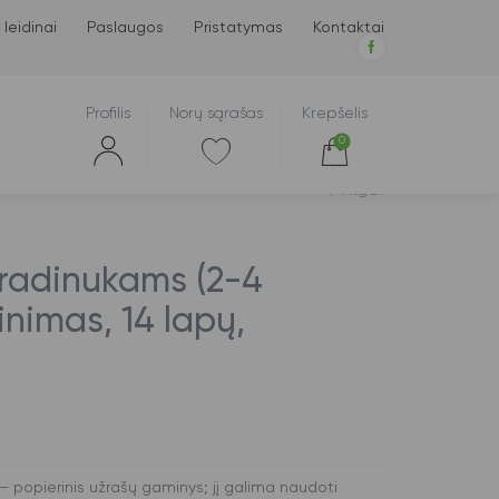
 leidinai
Paslaugos
Pristatymas
Kontaktai
Profilis
Norų sąrašas
Krepšelis
0
Atgal
pradinukams (2-4
inimas, 14 lapų,
– popierinis užrašų gaminys; jį galima naudoti