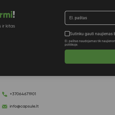
rmi
!
ir kitas
Sutinku gauti naujienas 
El. paštas naudojamas tik naujieno
politikoje.
+37064671901
info@capsule.lt