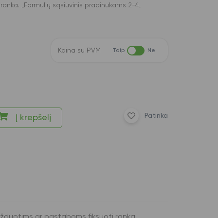
ranka. „Formulių sąsiuvinis pradinukams 2-4,
Kaina su PVM
Taip
Ne
Patinka
Į krepšelį
 užduotims ar pastaboms fiksuoti ranka.