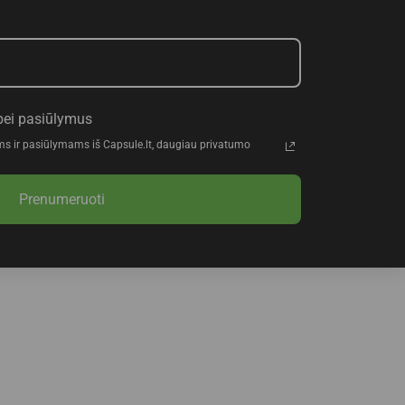
bei pasiūlymus
ms ir pasiūlymams iš Capsule.lt, daugiau privatumo
Prenumeruoti