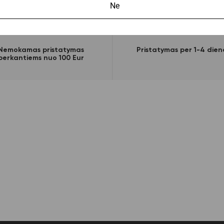
Ne
Nemokamas pristatymas
Pristatymas per 1-4 dien
perkantiems nuo 100 Eur