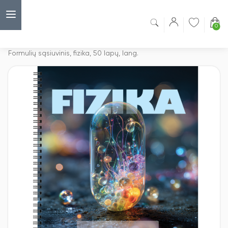
0
Capsulė
›
Sąsiuviniai su spirale
›
Formulių sąsiuvinis, fizika, 50 lapų, lang.