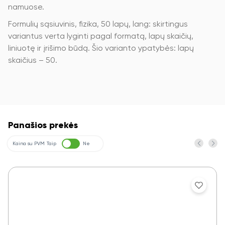
namuose.
Formulių sąsiuvinis, fizika, 50 lapų, lang: skirtingus
variantus verta lyginti pagal formatą, lapų skaičių,
liniuotę ir įrišimo būdą. Šio varianto ypatybės: lapų
skaičius – 50.
Panašios prekės
Kaina su PVM
Taip
Ne