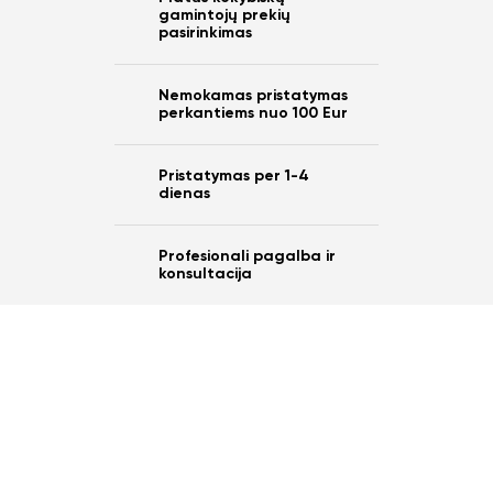
10%
gamintojų prekių
pasirinkimas
nuo savo užsakymo?
Nemokamas pristatymas
perkantiems nuo 100 Eur
Taip
Pristatymas per 1-4
dienas
Ne
Profesionali pagalba ir
konsultacija