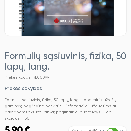
Formulių sąsiuvinis, fizika, 50
lapų, lang.
Prekės kodas: RE000991
Prekės savybės
Formulių sąsiuvinis, fizika, 50 lapų, lang – popierinis užrašų
gaminys; pagrindinė paskirtis – informacijai, užduotims ar
pastaboms fiksuoti ranka; pagrindiniai duomenys – lapų
skaičius – 50.
5,90
€
Kaina su PVM