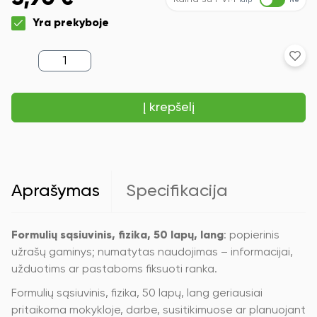
Taip
Ne
Yra prekyboje
produkto
kiekis:
Formulių
sąsiuvinis,
Į krepšelį
fizika,
50
lapų,
lang.
Aprašymas
Specifikacija
Formulių sąsiuvinis, fizika, 50 lapų, lang
: popierinis
užrašų gaminys; numatytas naudojimas – informacijai,
užduotims ar pastaboms fiksuoti ranka.
Formulių sąsiuvinis, fizika, 50 lapų, lang geriausiai
pritaikoma mokykloje, darbe, susitikimuose ar planuojant