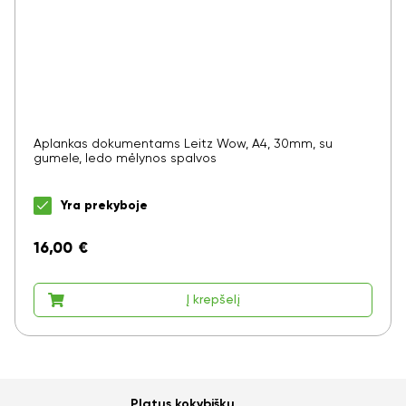
Aplankas dokumentams Leitz Wow, A4, 30mm, su
gumele, ledo mėlynos spalvos
Yra prekyboje
16,00
€
Į krepšelį
Ar norite sutaupyti
Platus kokybiškų