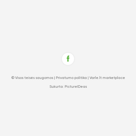
© Visos teisės saugomos |
Privatumo politika
|
Varle.lt marketplace
Sukurta:
PictureIDeas