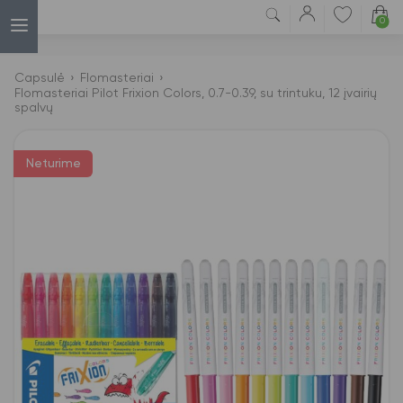
0
Capsulė
›
Flomasteriai
›
Flomasteriai Pilot Frixion Colors, 0.7-0.39, su trintuku, 12 įvairių
spalvų
Neturime