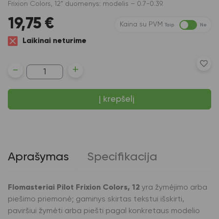
Frixion Colors, 12“ duomenys: modelis – 0.7-0.39.
19,75
€
Kaina su PVM
Taip
Ne
Laikinai neturime
produkto
-
+
kiekis:
Flomasteriai
Pilot
Į krepšelį
Frixion
Colors,
0.7-
0.39,
su
trintuku,
12
Aprašymas
Specifikacija
įvairių
spalvų
Flomasteriai Pilot Frixion Colors, 12
yra žymėjimo arba
piešimo priemonė; gaminys skirtas tekstui išskirti,
paviršiui žymėti arba piešti pagal konkretaus modelio