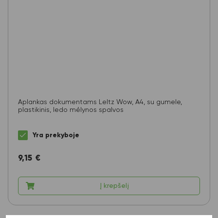
Aplankas dokumentams LeItz Wow, A4, su gumele,
plastikinis, ledo mėlynos spalvos
Yra prekyboje
9,15
€
Į krepšelį