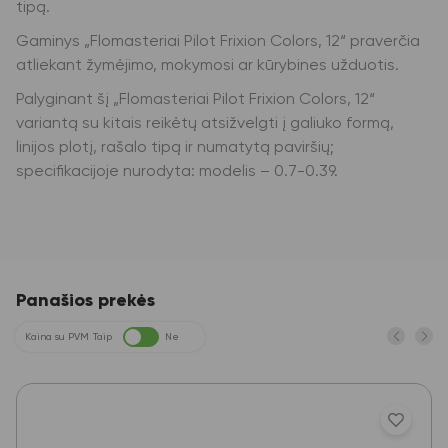
tipą.
Gaminys „Flomasteriai Pilot Frixion Colors, 12“ praverčia
atliekant žymėjimo, mokymosi ar kūrybines užduotis.
Palyginant šį „Flomasteriai Pilot Frixion Colors, 12“
variantą su kitais reikėtų atsižvelgti į galiuko formą,
linijos plotį, rašalo tipą ir numatytą paviršių;
specifikacijoje nurodyta: modelis – 0.7-0.39.
Panašios prekės
Kaina su PVM
Taip
Ne