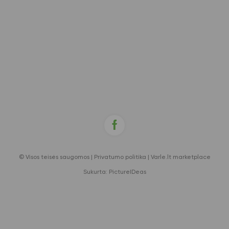
© Visos teisės saugomos |
Privatumo politika
|
Varle.lt marketplace
Sukurta:
PictureIDeas