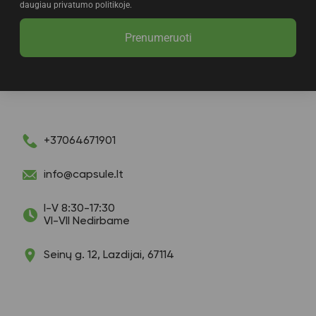
daugiau privatumo politikoje.
Prenumeruoti
+37064671901
info@capsule.lt
I-V 8:30-17:30
VI-VII Nedirbame
Seinų g. 12, Lazdijai, 67114