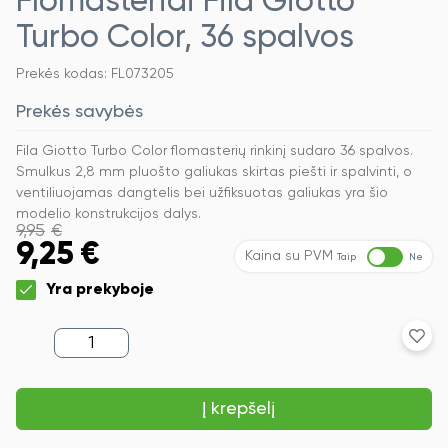
Flomasteriai Fila Giotto
Turbo Color, 36 spalvos
Prekės kodas: FL073205
Prekės savybės
Fila Giotto Turbo Color flomasterių rinkinį sudaro 36 spalvos.
Smulkus 2,8 mm pluošto galiukas skirtas piešti ir spalvinti, o
ventiliuojamas dangtelis bei užfiksuotas galiukas yra šio
modelio konstrukcijos dalys.
9,95
€
9,25
€
Kaina su PVM
Taip
Ne
Yra prekyboje
produkto
kiekis:
Flomasteriai
Fila
Į krepšelį
Giotto
Turbo
Color,