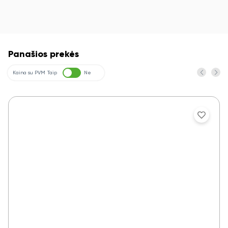
Panašios prekės
Kaina su PVM
Taip
Ne