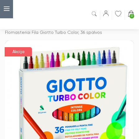
0
Capsulė
›
Akcijos
›
Flomasteriai Fila Giotto Turbo Color, 36 spalvos
Akcija