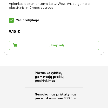
Aplankas dokumentams LeItz Wow, A4, su gumele,
plastikinis, mėlynos spalvos
Yra prekyboje
9,15
€
Į krepšelį
Platus kokybiškų
gamintojų prekių
pasirinkimas
Nemokamas pristatymas
perkantiems nuo 100 Eur