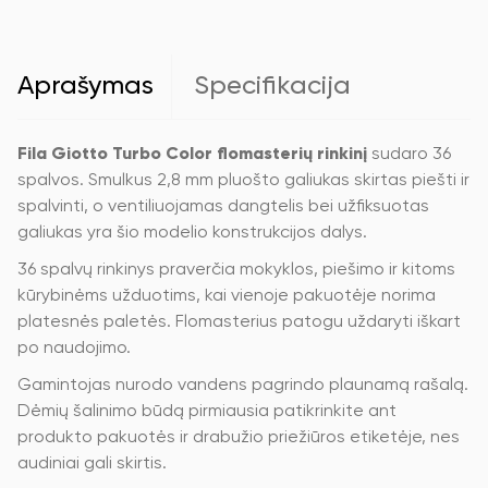
36
spalvos
Aprašymas
Specifikacija
Fila Giotto Turbo Color flomasterių rinkinį
sudaro 36
spalvos. Smulkus 2,8 mm pluošto galiukas skirtas piešti ir
spalvinti, o ventiliuojamas dangtelis bei užfiksuotas
galiukas yra šio modelio konstrukcijos dalys.
36 spalvų rinkinys praverčia mokyklos, piešimo ir kitoms
kūrybinėms užduotims, kai vienoje pakuotėje norima
platesnės paletės. Flomasterius patogu uždaryti iškart
po naudojimo.
Gamintojas nurodo vandens pagrindo plaunamą rašalą.
Dėmių šalinimo būdą pirmiausia patikrinkite ant
produkto pakuotės ir drabužio priežiūros etiketėje, nes
audiniai gali skirtis.