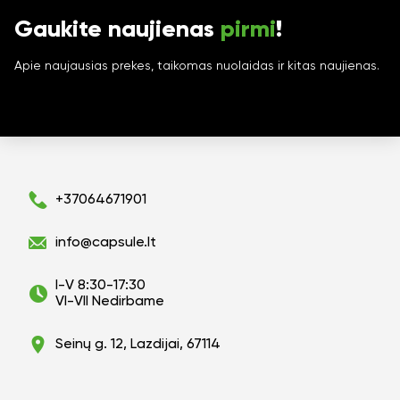
Gaukite naujienas
pirmi
!
Apie naujausias prekes, taikomas nuolaidas ir kitas naujienas.
+37064671901
info@capsule.lt
I-V 8:30-17:30
VI-VII Nedirbame
Seinų g. 12, Lazdijai, 67114