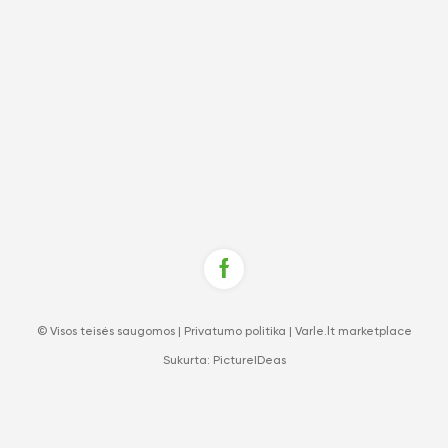
© Visos teisės saugomos |
Privatumo politika
|
Varle.lt marketplace
Sukurta:
PictureIDeas