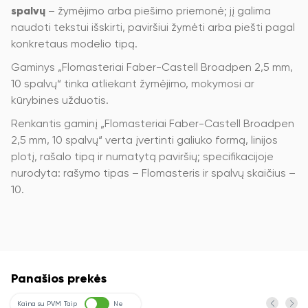
spalvų
– žymėjimo arba piešimo priemonė; jį galima
naudoti tekstui išskirti, paviršiui žymėti arba piešti pagal
konkretaus modelio tipą.
Gaminys „Flomasteriai Faber-Castell Broadpen 2,5 mm,
10 spalvų“ tinka atliekant žymėjimo, mokymosi ar
kūrybines užduotis.
Renkantis gaminį „Flomasteriai Faber-Castell Broadpen
2,5 mm, 10 spalvų“ verta įvertinti galiuko formą, linijos
plotį, rašalo tipą ir numatytą paviršių; specifikacijoje
nurodyta: rašymo tipas – Flomasteris ir spalvų skaičius –
10.
Panašios prekės
Kaina su PVM
Taip
Ne