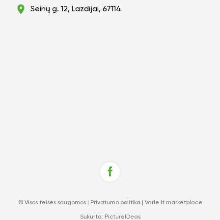
Seinų g. 12, Lazdijai, 67114
© Visos teisės saugomos |
Privatumo politika
|
Varle.lt marketplace
Sukurta:
PictureIDeas