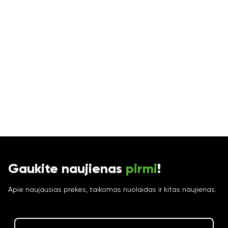
Gaukite naujienas
pirmi
!
Apie naujausias prekes, taikomas nuolaidas ir kitas naujienas.