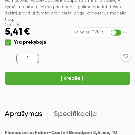
Flomasteriai Faber-Castell Broadpen 2,5 mm, 10 spalvų –
žymėjimo arba piešimo priemonė; jį galima naudoti tekstui
išskirti, paviršiui žymėti arba piešti pagal konkretaus modelio
tipą.
5,95
€
5,41
€
Kaina su PVM
Taip
Ne
Yra prekyboje
produkto
kiekis:
Flomasteriai
Faber-
Į krepšelį
Castell
Broadpen
2,5
mm,
10
spalvų
Aprašymas
Specifikacija
Flomasteriai Faber-Castell Broadpen 2,5 mm, 10