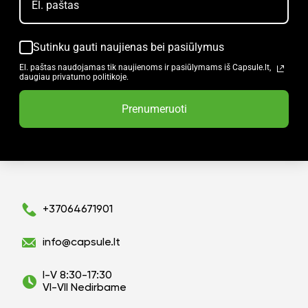
Sutinku gauti naujienas bei pasiūlymus
El. paštas naudojamas tik naujienoms ir pasiūlymams iš Capsule.lt,
daugiau privatumo politikoje.
Prenumeruoti
+37064671901
info@capsule.lt
I-V 8:30-17:30
VI-VII Nedirbame