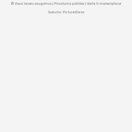
© Visos teisės saugomos |
Privatumo politika
|
Varle.lt marketplace
Sukurta:
PictureIDeas