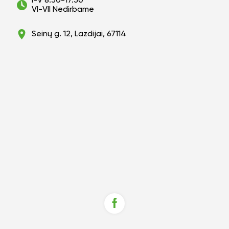
10%
I-V 8:30-17:30
VI-VII Nedirbame
nuo savo užsakymo?
Seinų g. 12, Lazdijai, 67114
Taip
Ne