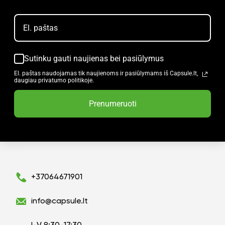
Sutinku gauti naujienas bei pasiūlymus
El. paštas naudojamas tik naujienoms ir pasiūlymams iš Capsule.lt,
daugiau privatumo politikoje.
Prenumeruoti
+37064671901
Ar norite sutaupyti
info@capsule.lt