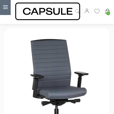
0
Capsulė
›
Ergonomika
›
Ergonominė kėdė Skanor