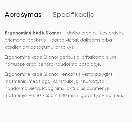
Aprašymas
Specifikacija
Ergonominė kėdė Skanor
– darbo arba buities erdvės
priemonė; paskirtis – darbo vietai, daiktams arba
kasdieniam patogumui pritaikyti.
Ergonominė kėdė Skanor geriausiai pritaikoma biure,
namuose arba bendro naudojimo patalpoje.
Ergonominė kėdė Skanor: renkantis verta palyginti
matmenis, medžiagą, konstrukciją ir numatytą
naudojimo vietą. Palyginimui aktualūs duomenys:
matmenys – 650 × 650 × 1180 mm ir garantija – 40 mėn.