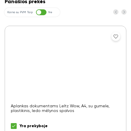
Panašios prekės
Kaina su PVM
Taip
Ne
Aplankas dokumentams LeItz Wow, A4, su gumele,
plastikinis, ledo mėlynos spalvos
Yra prekyboje