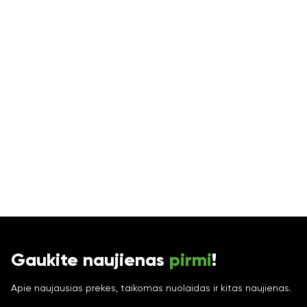
Gaukite naujienas
pirmi
!
Apie naujausias prekes, taikomas nuolaidas ir kitas naujienas.