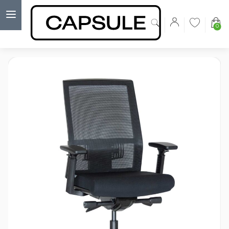
0
Capsulė
›
Ergonomika
›
Ergonominė kėdė Harmoni