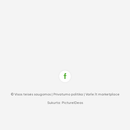
© Visos teisės saugomos |
Privatumo politika
|
Varle.lt marketplace
Sukurta:
PictureIDeas