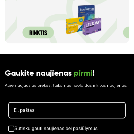
Gaukite naujienas
pirmi
!
Apie naujausias prekes, taikomas nuolaidas ir kitas naujienas.
Ar norite sutaupyti
Sutinku gauti naujienas bei pasiūlymus