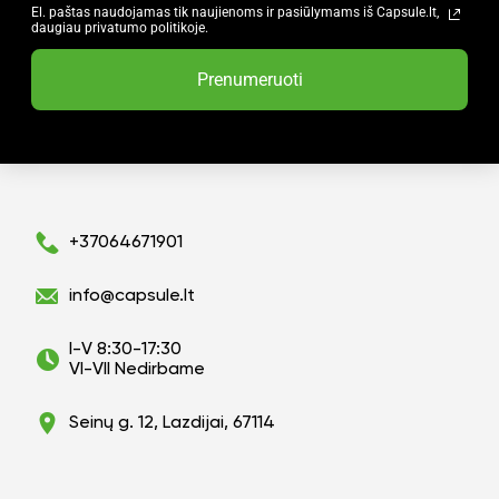
10%
El. paštas naudojamas tik naujienoms ir pasiūlymams iš Capsule.lt,
daugiau privatumo politikoje.
nuo savo užsakymo?
Prenumeruoti
Taip
Ne
+37064671901
info@capsule.lt
I-V 8:30-17:30
VI-VII Nedirbame
Seinų g. 12, Lazdijai, 67114