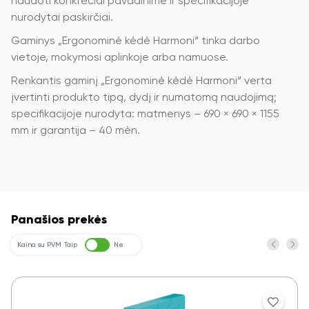
naudoti konkrečiai pavadinime ir specifikacijoje
nurodytai paskirčiai.
Gaminys „Ergonominė kėdė Harmoni“ tinka darbo
vietoje, mokymosi aplinkoje arba namuose.
Renkantis gaminį „Ergonominė kėdė Harmoni“ verta
įvertinti produkto tipą, dydį ir numatomą naudojimą;
specifikacijoje nurodyta: matmenys – 690 × 690 × 1155
mm ir garantija – 40 mėn.
Panašios prekės
Kaina su PVM
Taip
Ne