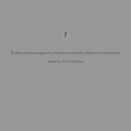
© Visos teisės saugomos |
Privatumo politika
|
Varle.lt marketplace
Sukurta:
PictureIDeas