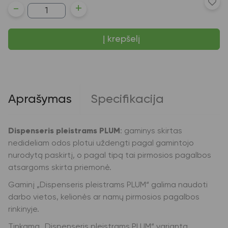
produkto
-
+
kiekis:
Dispenseris
pleistrams
Į krepšelį
PLUM
Aprašymas
Specifikacija
Dispenseris pleistrams PLUM
: gaminys skirtas
nedideliam odos plotui uždengti pagal gamintojo
nurodytą paskirtį, o pagal tipą tai pirmosios pagalbos
atsargoms skirta priemonė.
Gaminį „Dispenseris pleistrams PLUM“ galima naudoti
darbo vietos, kelionės ar namų pirmosios pagalbos
rinkinyje.
Tinkamą „Dispenseris pleistrams PLUM“ variantą