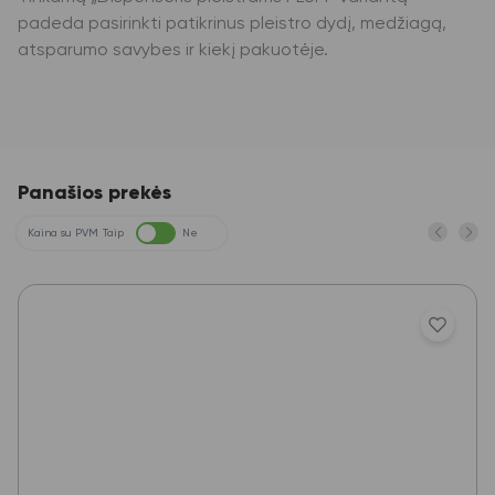
padeda pasirinkti patikrinus pleistro dydį, medžiagą,
atsparumo savybes ir kiekį pakuotėje.
Panašios prekės
Kaina su PVM
Taip
Ne