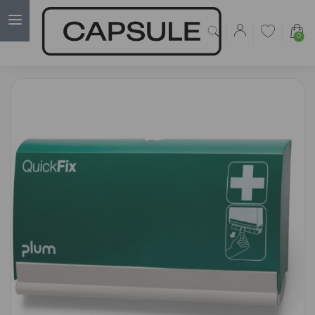
0
Capsulė
›
Pirštinės
›
Dispenseris pleistrams PLUM