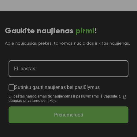
Gaukite naujienas
pirmi
!
Apie naujausias prekes, taikomas nuolaidas ir kitas naujienas.
Sutinku gauti naujienas bei pasiūlymus
El. paštas naudojamas tik naujienoms ir pasiūlymams iš Capsule.lt,
daugiau privatumo politikoje.
Prenumeruoti