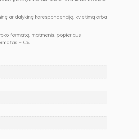
inę ar dalykinę korespondenciją, kvietimą arba
i voko formatą, matmenis, popieriaus
formatas – C6.