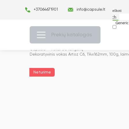
+37064671901
info@capsule.lt
Search
Generic 
Exact ma
Prekių katalogas
Capsulė
›
Vokai be langelių
›
Dekoratyvinis vokas Artoz C6, 114x162mm, 100g, laim
Neturime