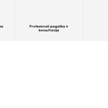
as
Profesionali pagalba ir
konsultacija