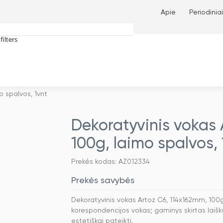
Apie
Periodiniai
filters
tches only
o spalvos, 1vnt
Dekoratyvinis vokas 
100g, laimo spalvos, 
Prekės kodas: AZ012334
Prekės savybės
Dekoratyvinis vokas Artoz C6, 114x162mm, 100g,
korespondencijos vokas; gaminys skirtas laiškui
estetiškai pateikti.