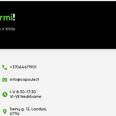
rmi
!
ir kitas
+37064671901
info@capsule.lt
I-V 8:30-17:30
VI-VII Nedirbame
Seinų g. 12, Lazdijai,
67114