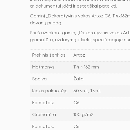
ar dokumentui įdėti ir estetiškai pateikti.
Gaminį „Dekoratyvinis vokas Artoz C6, 114x162
dovanų priedą.
Prieš užsakant gaminį „Dekoratyvinis vokas Art
gramatūrą, uždarymą ir kiekį; specifikacijoje n
Prekinis ženklas
Artoz
Matmenys
114 × 162 mm
Spalva
Žalia
Kiekis pakuotėje
50 vnt., 1 vnt.
Formatas:
C6
Gramatūra
100 g/m2
Formatas:
C6