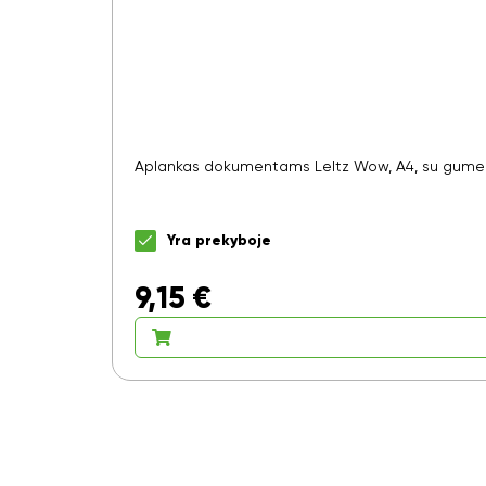
Aplankas dokumentams LeItz Wow, A4, su gumele, 
Yra prekyboje
9,15
€