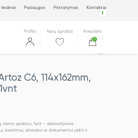
 leidinai
Paslaugos
Pristatymas
Kontaktai
Profilis
Norų sąrašas
Krepšelis
0
Atgal
Artoz C6, 114x162mm,
1vnt
 laimo spalvos, 1vnt – dekoratyvinis
, kvietimui, atvirukui ar dokumentui įdėti ir