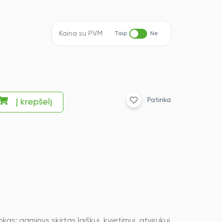
Kaina su PVM
Taip
Ne
Patinka
Į krepšelį
s; gaminys skirtas laiškui, kvietimui, atvirukui