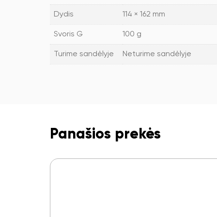
Dydis
114 × 162 mm
Svoris G
100 g
Turime sandėlyje
Neturime sandėlyje
Panašios prekės