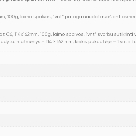
mm, 100g, laimo spalvos, 1vnt“ patogu naudoti ruošiant asmen
oz C6, 114x162mm, 100g, laimo spalvos, 1vnt“ svarbu sutikrint
urodyta: matmenys – 114 × 162 mm, kiekis pakuotėje – 1 vnt ir 