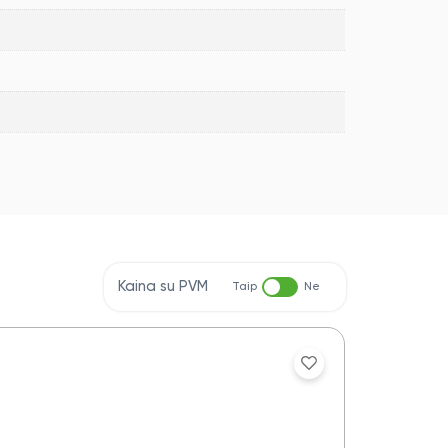
Kaina su PVM
Taip
Ne