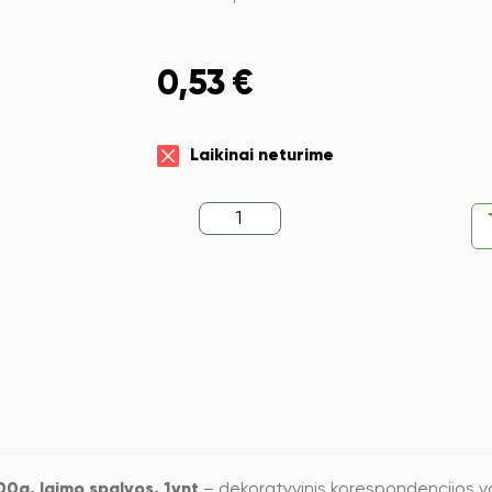
0,53
€
Laikinai neturime
produkto
kiekis:
Dekoratyvinis
vokas
Artoz
C6,
114x162mm,
100g,
laimo
spalvos,
1vnt
0g, laimo spalvos, 1vnt
– dekoratyvinis korespondencijos voka