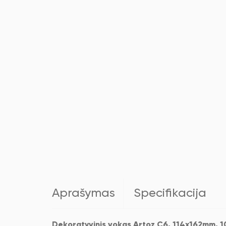
Aprašymas
Specifikacija
Dekoratyvinis vokas Artoz C6, 114x162mm, 10