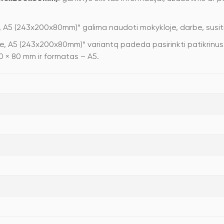
 A5 (243x200x80mm)“ galima naudoti mokykloje, darbe, susi
A5 (243x200x80mm)“ variantą padeda pasirinkti patikrinus for
0 × 80 mm ir formatas – A5.