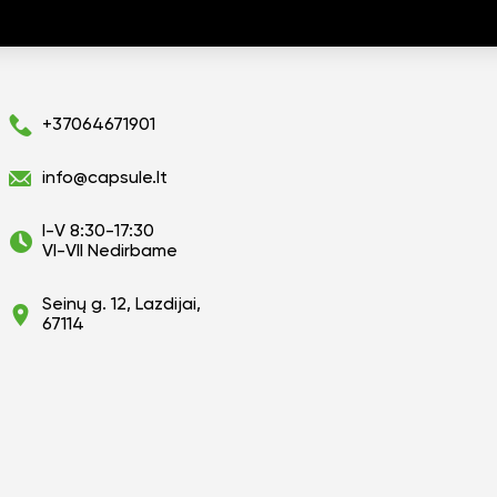
+37064671901
info@capsule.lt
I-V 8:30-17:30
VI-VII Nedirbame
Seinų g. 12, Lazdijai,
67114