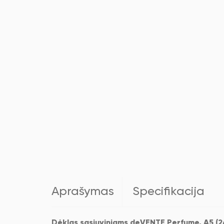
Aprašymas
Specifikacija
Dėklas sąsiuviniams deVENTE Perfume, A5 