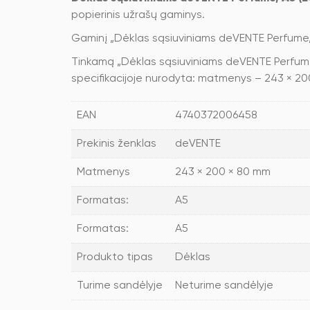
popierinis užrašų gaminys.
Gaminį „Dėklas sąsiuviniams deVENTE Perfume,
Tinkamą „Dėklas sąsiuviniams deVENTE Perfume, 
specifikacijoje nurodyta: matmenys – 243 × 20
EAN
4740372006458
Prekinis ženklas
deVENTE
Matmenys
243 × 200 × 80 mm
Formatas:
A5
Formatas:
A5
Produkto tipas
Dėklas
Turime sandėlyje
Neturime sandėlyje