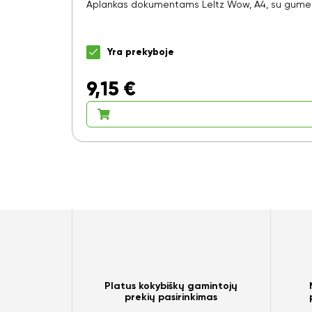
Aplankas dokumentams LeItz Wow, A4, su gumele, 
Yra prekyboje
9,15
€
Platus kokybiškų gamintojų
prekių pasirinkimas