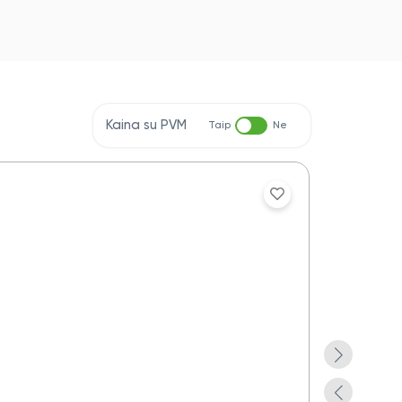
Kaina su PVM
Taip
Ne