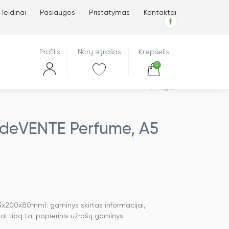
 leidinai
Paslaugos
Pristatymas
Kontaktai
Profilis
Norų sąrašas
Krepšelis
0
Atgal
 deVENTE Perfume, A5
x200x80mm): gaminys skirtas informacijai,
l tipą tai popierinis užrašų gaminys.