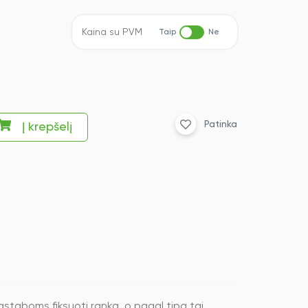
Kaina su PVM
Taip
Ne
Patinka
Į krepšelį
pastaboms fiksuoti ranka, o pagal tipą tai