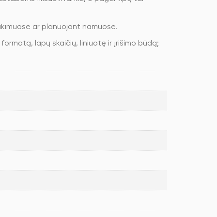
tikimuose ar planuojant namuose.
matą, lapų skaičių, liniuotę ir įrišimo būdą;