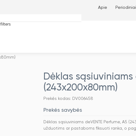
Apie
Periodiniai
filters
tches only
0x80mm)
Dėklas sąsiuviniams
(243x200x80mm)
Prekės kodas: DV006458
Prekės savybės
Dėklas sąsiuviniams deVENTE Perfume, A5 (243
užduotims ar pastaboms fiksuoti ranka, o paga