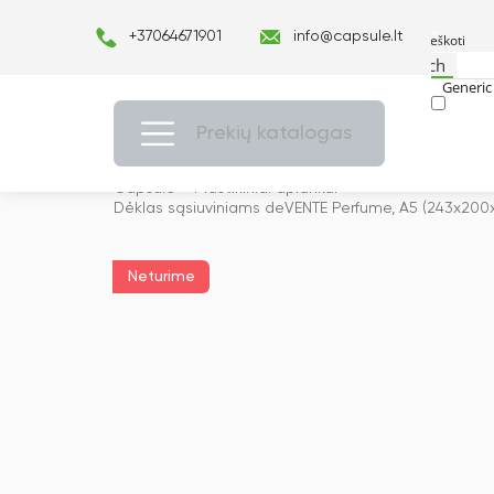
+37064671901
info@capsule.lt
Search
Generic 
Exact ma
Prekių katalogas
Capsulė
›
Plastikiniai aplankai
›
Dėklas sąsiuviniams deVENTE Perfume, A5 (243x20
Neturime