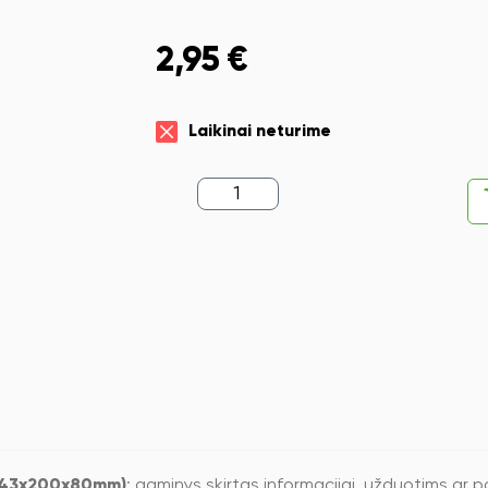
2,95
€
Laikinai neturime
produkto
kiekis:
Dėklas
sąsiuviniams
deVENTE
Perfume,
A5
(243x200x80mm)
(243x200x80mm)
: gaminys skirtas informacijai, užduotims ar 