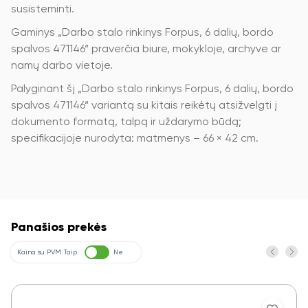
susisteminti.
Gaminys „Darbo stalo rinkinys Forpus, 6 dalių, bordo
spalvos 471146“ praverčia biure, mokykloje, archyve ar
namų darbo vietoje.
Palyginant šį „Darbo stalo rinkinys Forpus, 6 dalių, bordo
spalvos 471146“ variantą su kitais reikėtų atsižvelgti į
dokumento formatą, talpą ir uždarymo būdą;
specifikacijoje nurodyta: matmenys – 66 × 42 cm.
Panašios prekės
Kaina su PVM
Taip
Ne