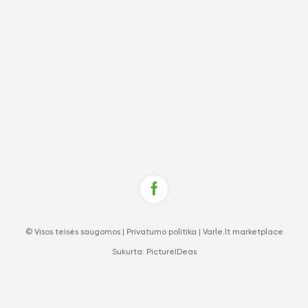
© Visos teisės saugomos |
Privatumo politika
|
Varle.lt marketplace
Sukurta:
PictureIDeas