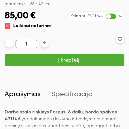
matmenys – 66 × 42 cm.
85,00
€
Kaina su PVM
Taip
Ne
Laikinai neturime
produkto
-
+
kiekis:
Darbo
stalo
Į krepšelį
rinkinys
Forpus,
6
dalių,
bordo
spalvos
471146
Aprašymas
Specifikacija
Darbo stalo rinkinys Forpus, 6 dalių, bordo spalvos
471146
yra dokumentų laikymo ir tvarkymo priemonė;
gaminys skirtas dokumentams sudėti, apsaugoti arba