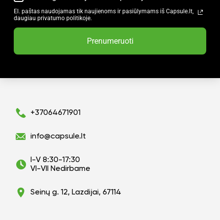
El. paštas naudojamas tik naujienoms ir pasiūlymams iš Capsule.lt,
daugiau privatumo politikoje.
Prenumeruoti
+37064671901
info@capsule.lt
I-V 8:30-17:30
VI-VII Nedirbame
Seinų g. 12, Lazdijai, 67114