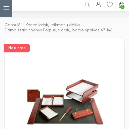
0
Capsulė
›
Kanceliarinių reikmenų dėklai
›
Darbo stalo rinkinys Forpus, 6 dalių, bordo spalvos 471146
Neturime