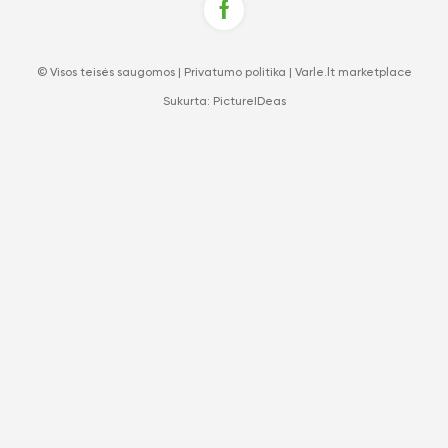
© Visos teisės saugomos |
Privatumo politika
|
Varle.lt marketplace
Sukurta:
PictureIDeas