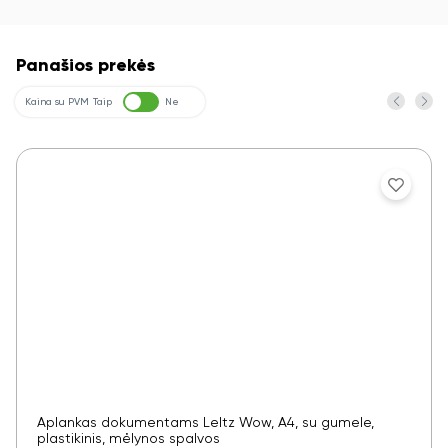
Panašios prekės
Kaina su PVM
Taip
Ne
Aplankas dokumentams LeItz Wow, A4, su gumele,
plastikinis, mėlynos spalvos