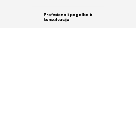
Profesionali pagalba ir
konsultacija
Ar norite sutaupyti
10%
nuo savo užsakymo?
Taip