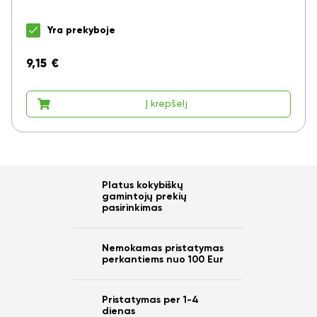
Yra prekyboje
9,15
€
Į krepšelį
Platus kokybiškų
gamintojų prekių
pasirinkimas
Nemokamas pristatymas
perkantiems nuo 100 Eur
Pristatymas per 1-4
dienas