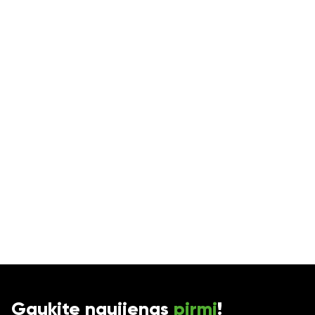
Ne
Gaukite naujienas
pirmi
!