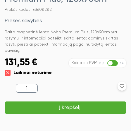
Prekės kodas: ES608282
Prekės savybės
Balta magnetinė lenta Nobo Premium Plus, 120x90cm yra
rašymui ir informacijai pateikti skirta lenta; gaminys skirtas
rašyti, piešti ar pateikti informaciją pagal nurodytą lentos
paviršių.
131,55
€
Kaina su PVM
Taip
Ne
Laikinai neturime
produkto
kiekis:
Balta
magnetinė
Į krepšelį
lenta
Nobo
Premium
Plus,
120x90cm