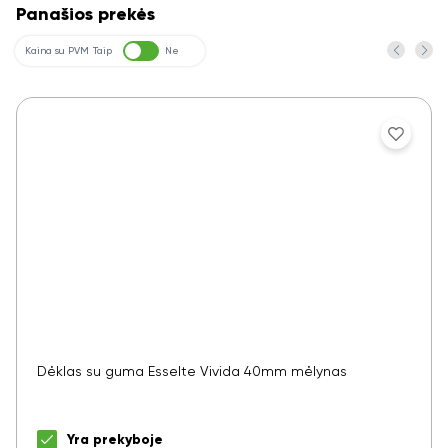
Panašios prekės
Kaina su PVM
Taip
Ne
Dėklas su guma Esselte Vivida 40mm mėlynas
Yra prekyboje