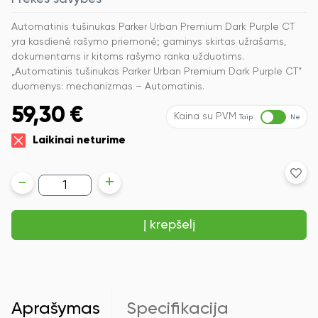
Automatinis tušinukas Parker Urban Premium Dark Purple CT
yra kasdienė rašymo priemonė; gaminys skirtas užrašams,
dokumentams ir kitoms rašymo ranka užduotims.
„Automatinis tušinukas Parker Urban Premium Dark Purple CT“
duomenys: mechanizmas – Automatinis.
59,30
€
Kaina su PVM
Taip
Ne
Laikinai neturime
produkto
-
+
kiekis:
Automatinis
tušinukas
Į krepšelį
Parker
Urban
Premium
Dark
Purple
CT
Aprašymas
Specifikacija