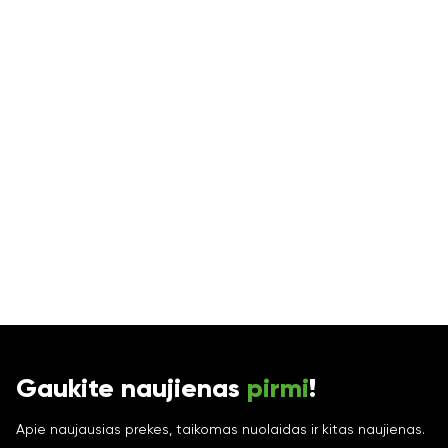
Gaukite naujienas
pirmi
!
Apie naujausias prekes, taikomas nuolaidas ir kitas naujienas.