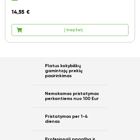
14,55
€
Į krepšelį
Platus kokybiškų
gamintojų prekių
pasirinkimas
Nemokamas pristatymas
perkantiems nuo 100 Eur
Pristatymas per 1-4
dienas
Profesionali pagalba ir