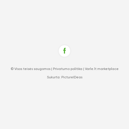
© Visos teisės saugomos |
Privatumo politika
|
Varle.lt marketplace
Sukurta:
PictureIDeas