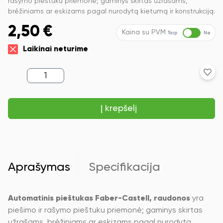
rašymo pieštuku priemonė; gaminys skirtas užrašams,
brėžiniams ar eskizams pagal nurodytą kietumą ir konstrukciją.
2,50
€
Kaina su PVM
Taip
Ne
Laikinai neturime
produkto
kiekis:
Automatinis
pieštukas
Į krepšelį
Faber-
Castell
Grip
Matic,
0,7mm,
raudonos
spalvos
Aprašymas
Specifikacija
korpusas
Automatinis pieštukas Faber-Castell, raudonos
yra
piešimo ir rašymo pieštuku priemonė; gaminys skirtas
užrašams, brėžiniams ar eskizams pagal nurodytą