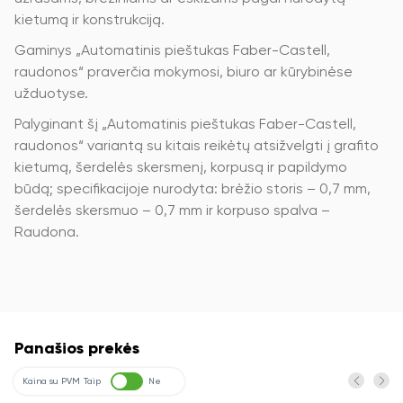
kietumą ir konstrukciją.
Gaminys „Automatinis pieštukas Faber-Castell,
raudonos“ praverčia mokymosi, biuro ar kūrybinėse
užduotyse.
Palyginant šį „Automatinis pieštukas Faber-Castell,
raudonos“ variantą su kitais reikėtų atsižvelgti į grafito
kietumą, šerdelės skersmenį, korpusą ir papildymo
būdą; specifikacijoje nurodyta: brėžio storis – 0,7 mm,
šerdelės skersmuo – 0,7 mm ir korpuso spalva –
Raudona.
Panašios prekės
Kaina su PVM
Taip
Ne