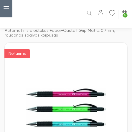
0
Capsulė
›
Automatiniai pieštukai
›
Automatinis pieštukas Faber-Castell Grip Matic, 0,7mm,
raudonos spalvos korpusas
Neturime