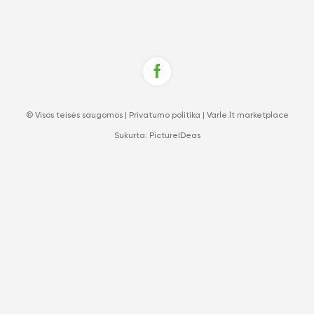
© Visos teisės saugomos |
Privatumo politika
|
Varle.lt marketplace
Sukurta:
PictureIDeas