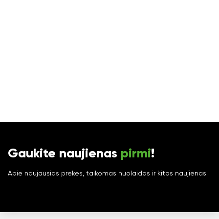
Gaukite naujienas
pirmi
!
Apie naujausias prekes, taikomas nuolaidas ir kitas naujienas.