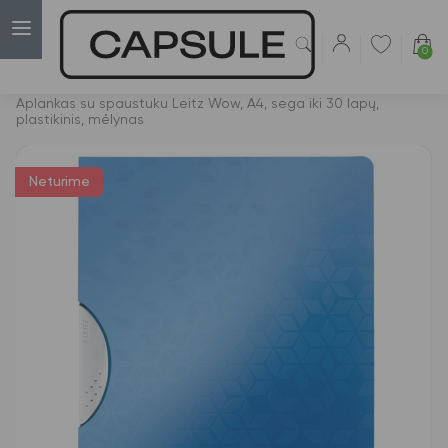
0
Capsulė
›
Aplankai su prispaudėjais
›
Aplankas su spaustuku Leitz Wow, A4, sega iki 30 lapų,
plastikinis, mėlynas
Neturime