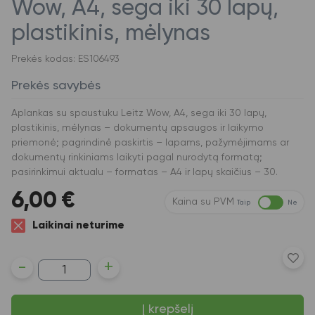
Wow, A4, sega iki 30 lapų,
plastikinis, mėlynas
Prekės kodas: ES106493
Prekės savybės
Aplankas su spaustuku Leitz Wow, A4, sega iki 30 lapų,
plastikinis, mėlynas – dokumentų apsaugos ir laikymo
priemonė; pagrindinė paskirtis – lapams, pažymėjimams ar
dokumentų rinkiniams laikyti pagal nurodytą formatą;
pasirinkimui aktualu – formatas – A4 ir lapų skaičius – 30.
6,00
€
Kaina su PVM
Taip
Ne
Laikinai neturime
produkto
-
+
kiekis:
Aplankas
su
Į krepšelį
spaustuku