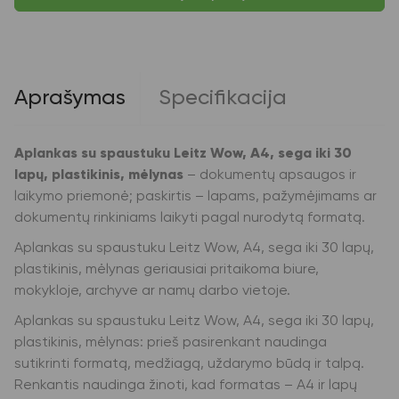
Leitz
Wow,
A4,
sega
iki
30
Aprašymas
Specifikacija
lapų,
plastikinis,
mėlynas
Aplankas su spaustuku Leitz Wow, A4, sega iki 30
lapų, plastikinis, mėlynas
– dokumentų apsaugos ir
laikymo priemonė; paskirtis – lapams, pažymėjimams ar
dokumentų rinkiniams laikyti pagal nurodytą formatą.
Aplankas su spaustuku Leitz Wow, A4, sega iki 30 lapų,
plastikinis, mėlynas geriausiai pritaikoma biure,
mokykloje, archyve ar namų darbo vietoje.
Aplankas su spaustuku Leitz Wow, A4, sega iki 30 lapų,
plastikinis, mėlynas: prieš pasirenkant naudinga
sutikrinti formatą, medžiagą, uždarymo būdą ir talpą.
Renkantis naudinga žinoti, kad formatas – A4 ir lapų