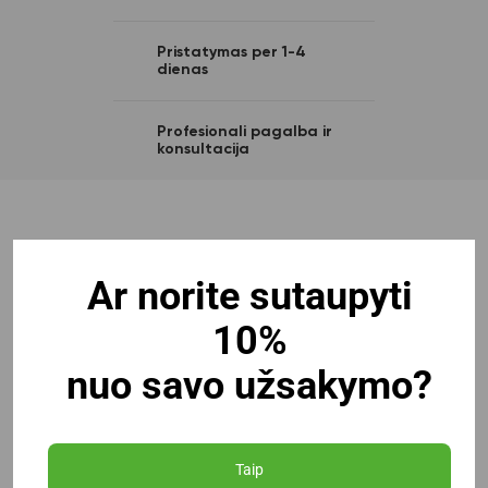
Pristatymas per 1-4
dienas
Profesionali pagalba ir
konsultacija
Ar norite sutaupyti
10%
nuo savo užsakymo?
Taip