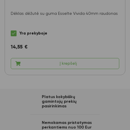
Dėklas dėžutė su guma Esselte Vivida 40mm raudonas
Yra prekyboje
14,55
€
Į krepšelį
Platus kokybiškų
gamintojų prekių
pasirinkimas
Nemokamas pristatymas
perkantiems nuo 100 Eur