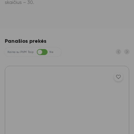
skaičius – 30.
Panašios prekės
Kaina su PVM
Taip
Ne