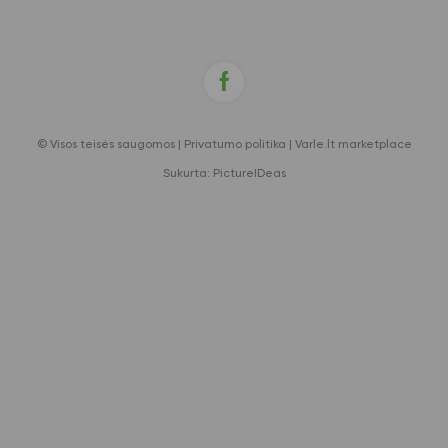
© Visos teisės saugomos |
Privatumo politika
|
Varle.lt marketplace
Sukurta:
PictureIDeas