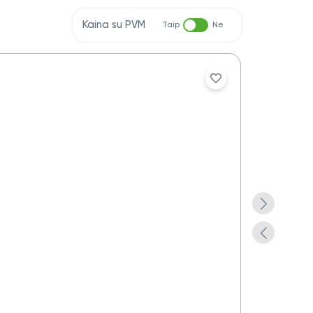
Kaina su PVM
Taip
Ne
Aplankas do
Yra pre