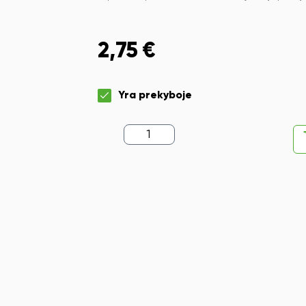
2,75
€
Yra prekyboje
produkto
kiekis:
Aplankas
plastikinis
DELI
Rio
A4
įvairių
spalvų