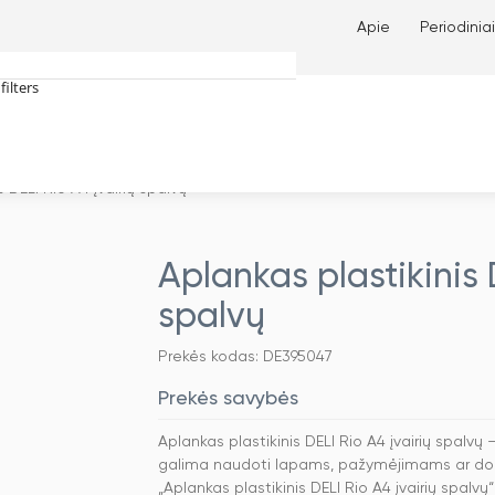
Apie
Periodiniai
filters
tches only
s DELI Rio A4 įvairių spalvų
Aplankas plastikinis 
spalvų
Prekės kodas: DE395047
Prekės savybės
Aplankas plastikinis DELI Rio A4 įvairių spalv
galima naudoti lapams, pažymėjimams ar doku
„Aplankas plastikinis DELI Rio A4 įvairių spal