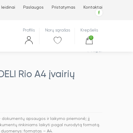
 leidinai
Paslaugos
Pristatymas
Kontaktai
Profilis
Norų sąrašas
Krepšelis
0
Atgal
DELI Rio A4 įvairių
ų – dokumentų apsaugos ir laikymo priemonė; jį
mentų rinkiniams laikyti pagal nurodytą formatą.
vų“ duomenys: formatas – A4.