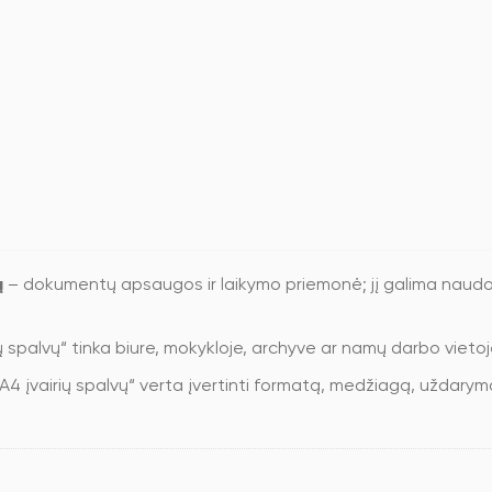
ų
– dokumentų apsaugos ir laikymo priemonė; jį galima nau
ų spalvų“ tinka biure, mokykloje, archyve ar namų darbo vietoj
 A4 įvairių spalvų“ verta įvertinti formatą, medžiagą, uždarymo