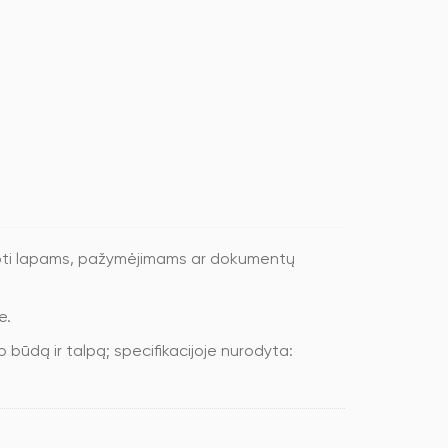
doti lapams, pažymėjimams ar dokumentų
e.
 būdą ir talpą; specifikacijoje nurodyta: