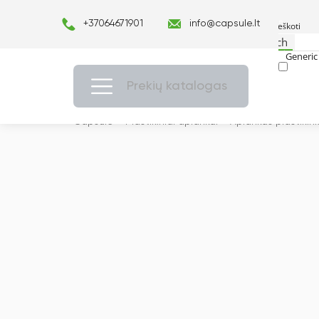
+37064671901
info@capsule.lt
Search
Generic 
Exact ma
Prekių katalogas
Capsulė
›
Plastikiniai aplankai
›
Aplankas plastikini