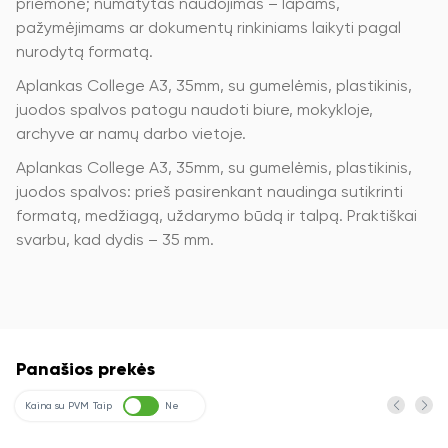
priemonė; numatytas naudojimas – lapams,
pažymėjimams ar dokumentų rinkiniams laikyti pagal
nurodytą formatą.
Aplankas College A3, 35mm, su gumelėmis, plastikinis,
juodos spalvos patogu naudoti biure, mokykloje,
archyve ar namų darbo vietoje.
Aplankas College A3, 35mm, su gumelėmis, plastikinis,
juodos spalvos: prieš pasirenkant naudinga sutikrinti
formatą, medžiagą, uždarymo būdą ir talpą. Praktiškai
svarbu, kad dydis – 35 mm.
Panašios prekės
Kaina su PVM
Taip
Ne