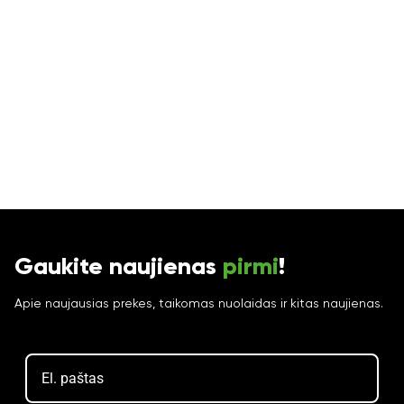
Gaukite naujienas
pirmi
!
Apie naujausias prekes, taikomas nuolaidas ir kitas naujienas.