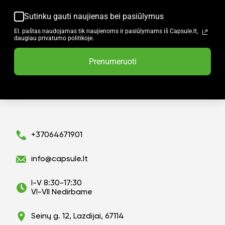
Sutinku gauti naujienas bei pasiūlymus
El. paštas naudojamas tik naujienoms ir pasiūlymams iš Capsule.lt,
daugiau privatumo politikoje.
Prenumeruoti
+37064671901
info@capsule.lt
I-V 8:30-17:30
VI-VII Nedirbame
Seinų g. 12, Lazdijai, 67114