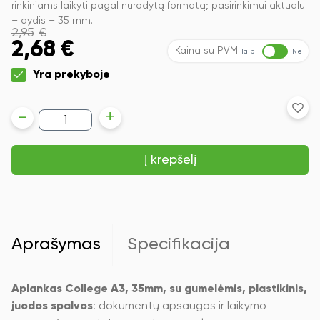
rinkiniams laikyti pagal nurodytą formatą; pasirinkimui aktualu
– dydis – 35 mm.
2,95
€
2,68
€
Kaina su PVM
Taip
Ne
Yra prekyboje
produkto
-
+
kiekis:
Aplankas
College
Į krepšelį
A3,
35mm,
su
gumelėmis,
plastikinis,
juodos
spalvos
Aprašymas
Specifikacija
Aplankas College A3, 35mm, su gumelėmis, plastikinis,
juodos spalvos
: dokumentų apsaugos ir laikymo