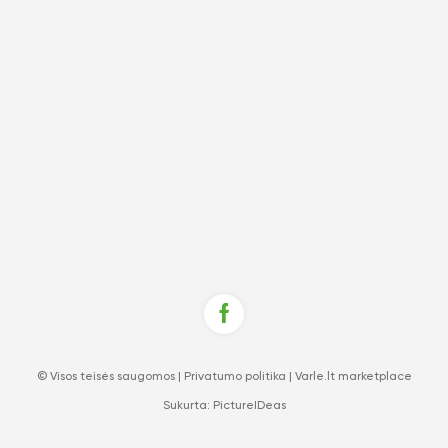
© Visos teisės saugomos |
Privatumo politika
|
Varle.lt marketplace
Sukurta:
PictureIDeas