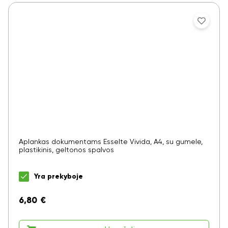
Aplankas dokumentams Esselte Vivida, A4, su gumele,
plastikinis, geltonos spalvos
Yra prekyboje
6,80
€