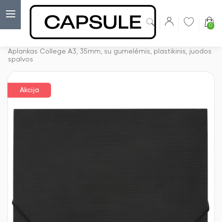
0
Capsulė
›
Akcijos
›
Aplankas College A3, 35mm, su gumelėmis, plastikinis, juodos
spalvos
Akcija