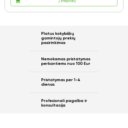
Į krepšelį
Ar norite sutaupyti
10%
Platus kokybiškų
gamintojų prekių
nuo savo užsakymo?
pasirinkimas
Nemokamas pristatymas
perkantiems nuo 100 Eur
Taip
Pristatymas per 1-4
dienas
Ne
Profesionali pagalba ir
konsultacija