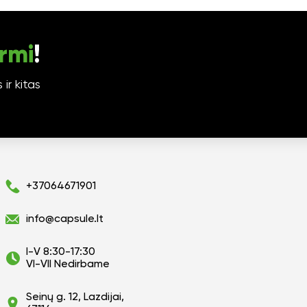
rmi
!
ir kitas
+37064671901
info@capsule.lt
I-V 8:30-17:30
VI-VII Nedirbame
Seinų g. 12, Lazdijai,