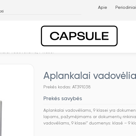
Apie
Periodiniai
kalai vadovėliams, 9 klasei
Aplankalai vadovėlia
Prekės kodas: AT391038
Prekės savybės
Aplankalai vadovėliams, 9 klasei yra dokumen
lapams, pažymėjimams ar dokumentų rinkiniam
vadovėliams, 9 klasei“ duomenys: klasė – 9 kl