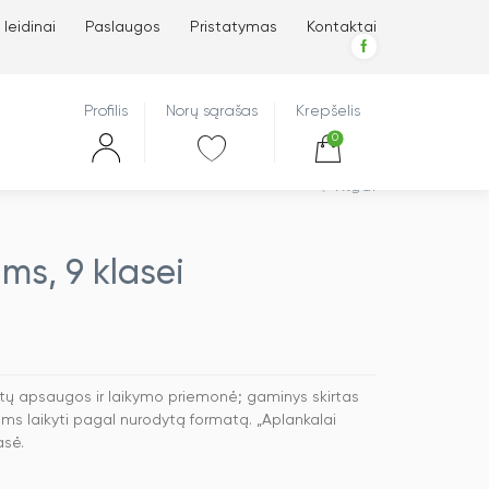
 leidinai
Paslaugos
Pristatymas
Kontaktai
Profilis
Norų sąrašas
Krepšelis
0
Atgal
ms, 9 klasei
tų apsaugos ir laikymo priemonė; gaminys skirtas
s laikyti pagal nurodytą formatą. „Aplankalai
asė.