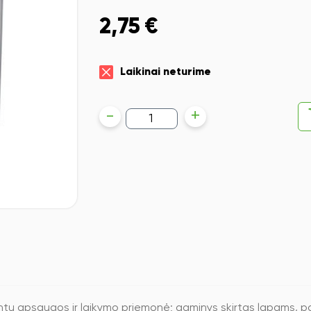
2,75
€
Laikinai neturime
produkto
-
+
kiekis:
Aplankalai
vadovėliams,
9
klasei
ų apsaugos ir laikymo priemonė; gaminys skirtas lapams, pa