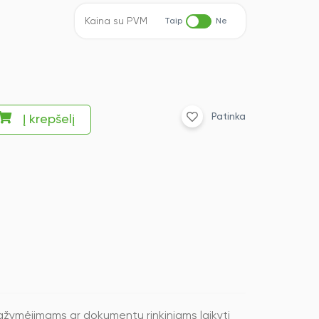
Kaina su PVM
Taip
Ne
Patinka
Į krepšelį
žymėjimams ar dokumentų rinkiniams laikyti