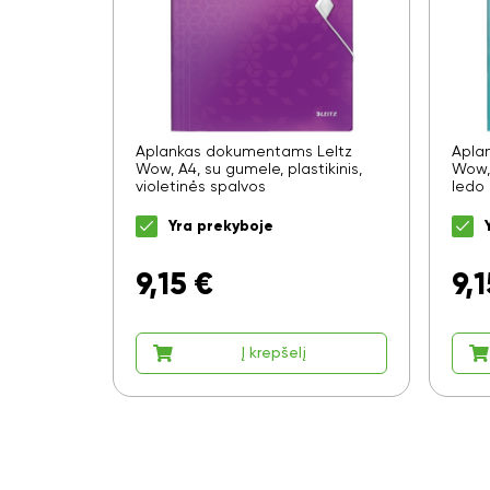
Aplankas dokumentams LeItz
Apla
Wow, A4, su gumele, plastikinis,
Wow, 
violetinės spalvos
ledo
Yra prekyboje
9,15
€
9,1
Į krepšelį