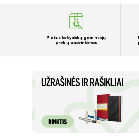
Platus kokybiškų gamintojų
prekių pasirinkimas