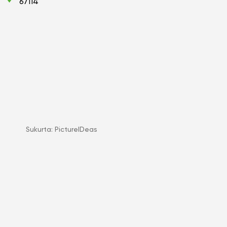
67114
Sukurta:
PictureIDeas