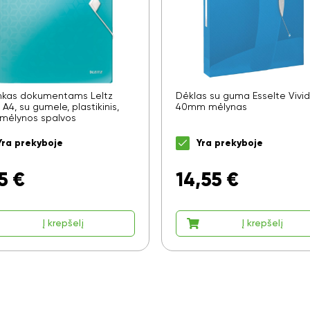
nkas dokumentams LeItz
Dėklas su guma Esselte Vivi
A4, su gumele, plastikinis,
40mm mėlynas
 mėlynos spalvos
Yra prekyboje
Yra prekyboje
5
€
14,55
€
Į krepšelį
Į krepšelį