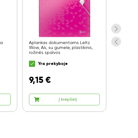
da
Aplankas dokumentams LeItz
Aplankas
Wow, A4, su gumele, plastikinis,
Wow, A4, s
rožinės spalvos
mėlynos 
Yra prekyboje
Yra 
9,15
€
9,15
Į krepšelį