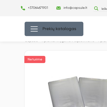
+37064671901
info@capsule.lt
Prekių katalogas
Capsulė
›
Aplankai knygoms ir sąsiuviniams
›
Aplan
Neturime