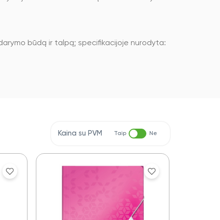
ždarymo būdą ir talpą; specifikacijoje nurodyta:
Kaina su PVM
Taip
Ne