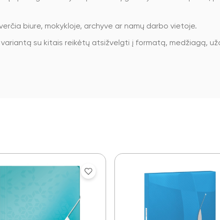
verčia biure, mokykloje, archyve ar namų darbo vietoje.
 variantą su kitais reikėtų atsižvelgti į formatą, medžiagą, u