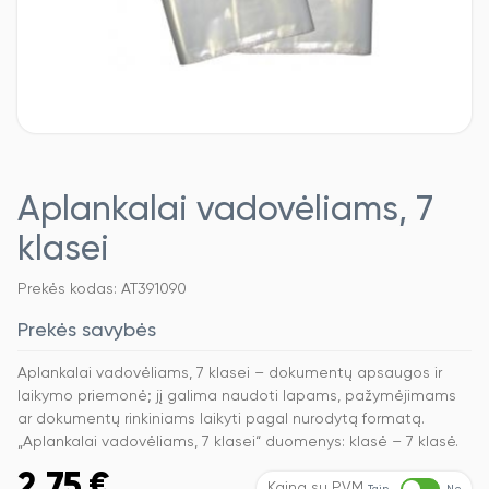
Aplankalai vadovėliams, 7
klasei
Prekės kodas: AT391090
Prekės savybės
Aplankalai vadovėliams, 7 klasei – dokumentų apsaugos ir
laikymo priemonė; jį galima naudoti lapams, pažymėjimams
ar dokumentų rinkiniams laikyti pagal nurodytą formatą.
„Aplankalai vadovėliams, 7 klasei“ duomenys: klasė – 7 klasė.
2,75
€
Kaina su PVM