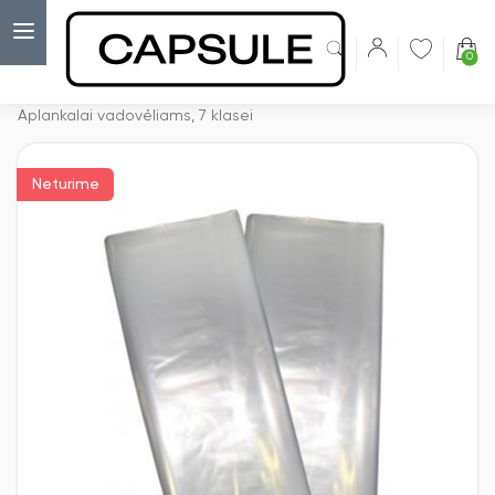
0
Capsulė
›
Aplankai knygoms ir sąsiuviniams
›
Aplankalai vadovėliams, 7 klasei
Neturime