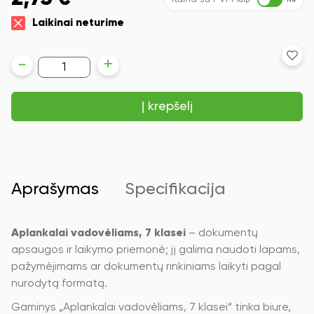
Taip
Ne
Laikinai neturime
produkto
-
+
kiekis:
Aplankalai
vadovėliams,
Į krepšelį
7
klasei
Aprašymas
Specifikacija
Aplankalai vadovėliams, 7 klasei
– dokumentų
apsaugos ir laikymo priemonė; jį galima naudoti lapams,
pažymėjimams ar dokumentų rinkiniams laikyti pagal
nurodytą formatą.
Gaminys „Aplankalai vadovėliams, 7 klasei“ tinka biure,