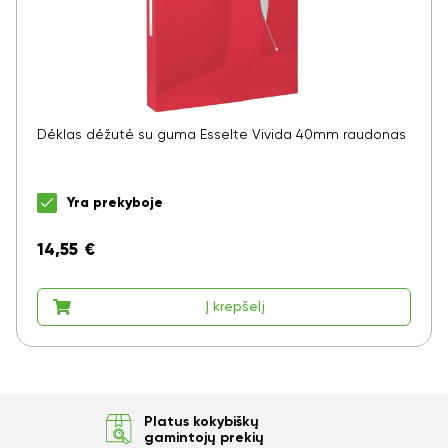
Dėklas dėžutė su guma Esselte Vivida 40mm raudonas
Yra prekyboje
14,55
€
Į krepšelį
Platus kokybiškų
gamintojų prekių