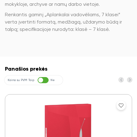
mokykloje, archyve ar namų darbo vietoje.
Renkantis gaminį „Aplankalai vadovėliams, 7 klasei“
verta įvertinti formatą, medžiagą, uždarymo būdą ir
talpą; specifikacijoje nurodyta: klasė – 7 klasė.
Panašios prekės
Kaina su PVM
Taip
Ne