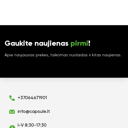
Gaukite naujienas
pirmi
!
Apie naujausias prekes, taikomas nuolaidas ir kitas naujienas.
+37064671901
info@capsule.lt
I-V 8:30-17:30