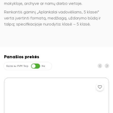
mokykloje, archyve ar namų darbo vietoje.
Renkantis gaminį „Aplankalai vadovėliams, 5 klasei“
verta įvertinti formatą, medžiagą, uždarymo būdą ir
talpą; specifikacijoje nurodyta: klasė – 5 klasė.
Panašios prekės
Kaina su PVM
Taip
Ne