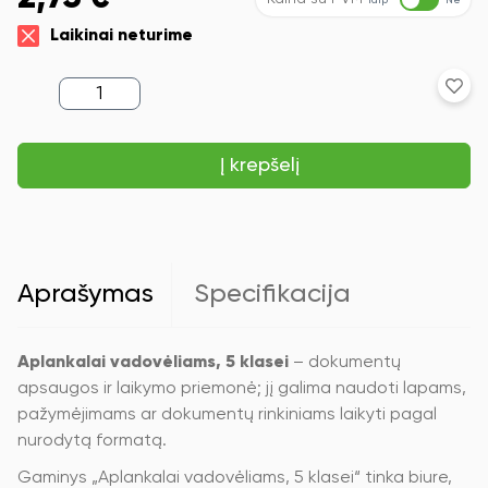
Taip
Ne
Laikinai neturime
produkto
kiekis:
Aplankalai
vadovėliams,
Į krepšelį
5
klasei
Aprašymas
Specifikacija
Aplankalai vadovėliams, 5 klasei
– dokumentų
apsaugos ir laikymo priemonė; jį galima naudoti lapams,
pažymėjimams ar dokumentų rinkiniams laikyti pagal
nurodytą formatą.
Gaminys „Aplankalai vadovėliams, 5 klasei“ tinka biure,