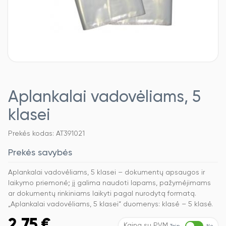
Aplankalai vadovėliams, 5
klasei
Prekės kodas: AT391021
Prekės savybės
Aplankalai vadovėliams, 5 klasei – dokumentų apsaugos ir
laikymo priemonė; jį galima naudoti lapams, pažymėjimams
ar dokumentų rinkiniams laikyti pagal nurodytą formatą.
„Aplankalai vadovėliams, 5 klasei“ duomenys: klasė – 5 klasė.
2,75
€
Kaina su PVM