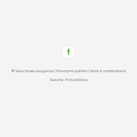
© Visos teisės saugomos |
Privatumo politika
|
Varle.lt marketplace
Sukurta:
PictureIDeas