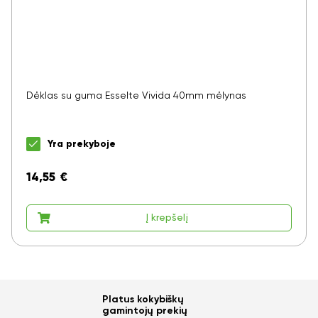
Dėklas su guma Esselte Vivida 40mm mėlynas
Yra prekyboje
14,55
€
Į krepšelį
Platus kokybiškų
gamintojų prekių