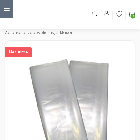
0
Capsulė
›
Aplankai knygoms ir sąsiuviniams
›
Aplankalai vadovėliams, 5 klasei
Neturime