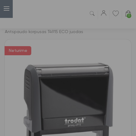
0
Capsulė
›
Korpusai antspaudams
›
Antspaudo korpusas T4915 ECO juodas
Neturime