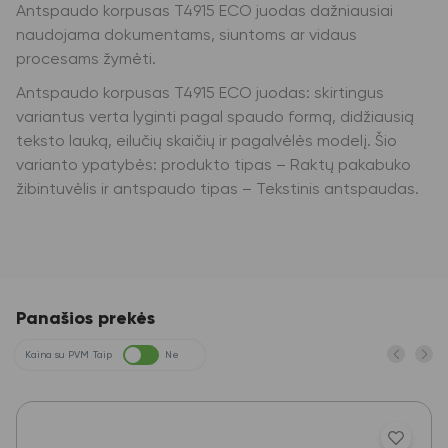
Antspaudo korpusas T4915 ECO juodas dažniausiai
naudojama dokumentams, siuntoms ar vidaus
procesams žymėti.
Antspaudo korpusas T4915 ECO juodas: skirtingus
variantus verta lyginti pagal spaudo formą, didžiausią
teksto lauką, eilučių skaičių ir pagalvėlės modelį. Šio
varianto ypatybės: produkto tipas – Raktų pakabuko
žibintuvėlis ir antspaudo tipas – Tekstinis antspaudas.
Panašios prekės
Kaina su PVM
Taip
Ne