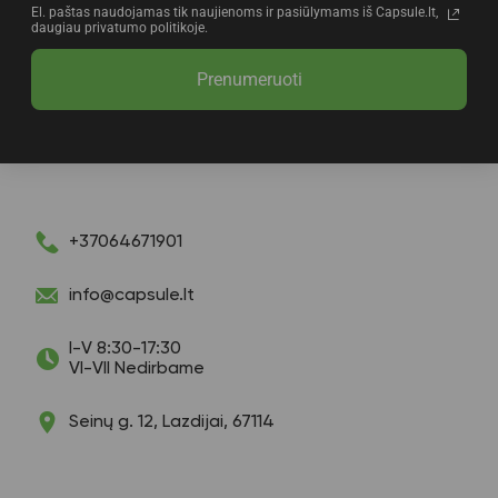
El. paštas naudojamas tik naujienoms ir pasiūlymams iš Capsule.lt,
daugiau privatumo politikoje.
Prenumeruoti
+37064671901
info@capsule.lt
I-V 8:30-17:30
VI-VII Nedirbame
Seinų g. 12, Lazdijai, 67114