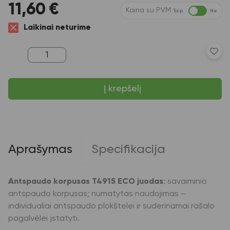
11,60
€
Kaina su PVM
Taip
Ne
Laikinai neturime
produkto
kiekis:
Antspaudo
korpusas
Į krepšelį
T4915
ECO
juodas
Aprašymas
Specifikacija
Antspaudo korpusas T4915 ECO juodas
: savaiminio
antspaudo korpusas; numatytas naudojimas –
individualiai antspaudo plokštelei ir suderinamai rašalo
pagalvėlei įstatyti.