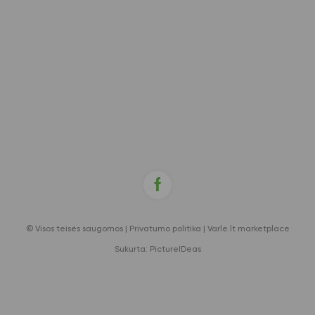
© Visos teisės saugomos |
Privatumo politika
|
Varle.lt marketplace
Sukurta:
PictureIDeas