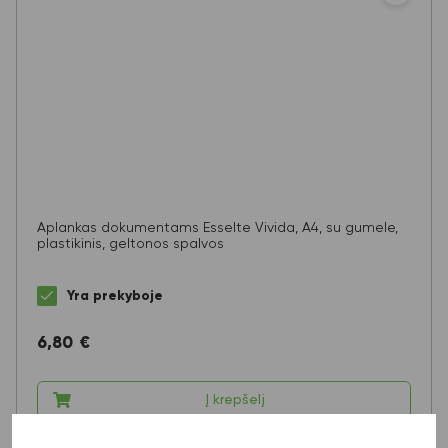
Aplankas dokumentams Esselte Vivida, A4, su gumele,
plastikinis, geltonos spalvos
Yra prekyboje
6,80
€
Į krepšelį