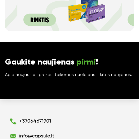
Gaukite naujienas
pirmi
!
Apie naujausias prekes, taikomas nuolaidas ir kitas naujienas.
+37064671901
info@capsule.lt