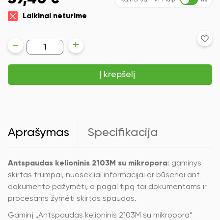
Taip
Ne
Laikinai neturime
produkto
-
+
kiekis:
Antspaudas
kelioninis
Į krepšelį
2103M
su
mikropora
Aprašymas
Specifikacija
Antspaudas kelioninis 2103M su mikropora
: gaminys
skirtas trumpai, nuosekliai informacijai ar būsenai ant
dokumento pažymėti, o pagal tipą tai dokumentams ir
procesams žymėti skirtas spaudas.
Gaminį „Antspaudas kelioninis 2103M su mikropora“