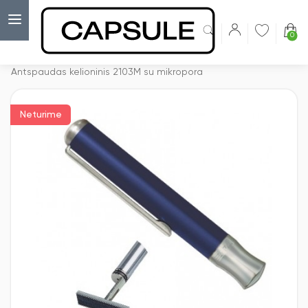
0
Capsulė
›
Korpusai antspaudams
›
Antspaudas kelioninis 2103M su mikropora
Neturime