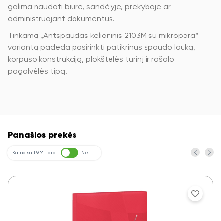
galima naudoti biure, sandėlyje, prekyboje ar
administruojant dokumentus.
Tinkamą „Antspaudas kelioninis 2103M su mikropora“
variantą padeda pasirinkti patikrinus spaudo lauką,
korpuso konstrukciją, plokštelės turinį ir rašalo
pagalvėlės tipą.
Panašios prekės
Kaina su PVM
Taip
Ne