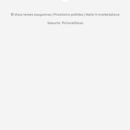
© Visos teisės saugomos |
Privatumo politika
|
Varle.lt marketplace
Sukurta:
PictureIDeas