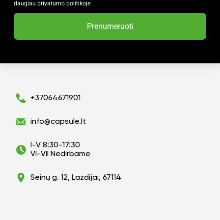
daugiau privatumo politikoje.
Prenumeruoti
+37064671901
info@capsule.lt
I-V 8:30-17:30
VI-VII Nedirbame
Seinų g. 12, Lazdijai, 67114