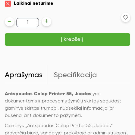
Laikinai neturime
produkto
-
+
kiekis:
Antspaudas
Colop
Į krepšelį
Printer
55,
Juodas
Aprašymas
Specifikacija
Antspaudas Colop Printer 55, Juodas
yra
dokumentams ir procesams žymėti skirtas spaudas;
gaminys skirtas trumpai, nuosekliai informacijai ar
būsenai ant dokumento pažymėti.
Gaminys „Antspaudas Colop Printer 55, Juodas“
praverčia biure, sandėlyje, prekyboje ar administruojant