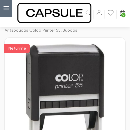
0
Capsulė
›
Korpusai antspaudams
›
Antspaudas Colop Printer 55, Juodas
Neturime