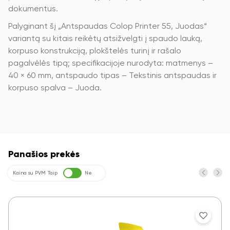
dokumentus.
Palyginant šį „Antspaudas Colop Printer 55, Juodas“
variantą su kitais reikėtų atsižvelgti į spaudo lauką,
korpuso konstrukciją, plokštelės turinį ir rašalo
pagalvėlės tipą; specifikacijoje nurodyta: matmenys –
40 × 60 mm, antspaudo tipas – Tekstinis antspaudas ir
korpuso spalva – Juoda.
Panašios prekės
Kaina su PVM
Taip
Ne