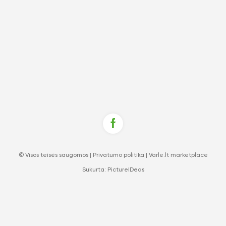
© Visos teisės saugomos |
Privatumo politika
|
Varle.lt marketplace
Sukurta:
PictureIDeas