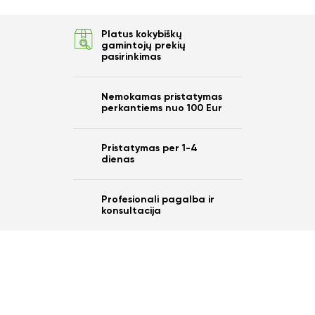
Platus kokybiškų
gamintojų prekių
pasirinkimas
Ar norite sutaupyti
10%
Nemokamas pristatymas
perkantiems nuo 100 Eur
nuo savo užsakymo?
Pristatymas per 1-4
dienas
Taip
Profesionali pagalba ir
konsultacija
Ne