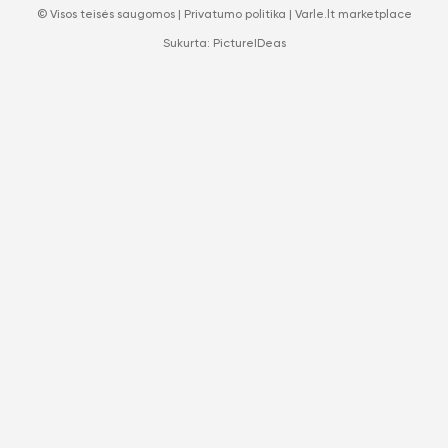
© Visos teisės saugomos |
Privatumo politika
|
Varle.lt marketplace
Sukurta:
PictureIDeas