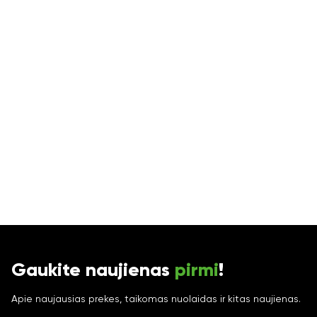
Gaukite naujienas
pirmi
!
Apie naujausias prekes, taikomas nuolaidas ir kitas naujienas.