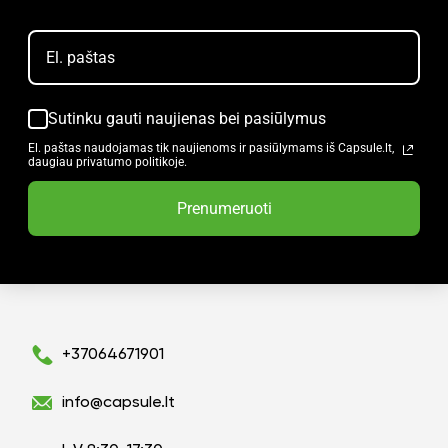
Sutinku gauti naujienas bei pasiūlymus
El. paštas naudojamas tik naujienoms ir pasiūlymams iš Capsule.lt,
daugiau privatumo politikoje.
Prenumeruoti
+37064671901
info@capsule.lt