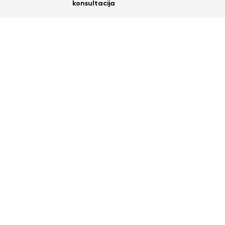
konsultacija
Taip
Ne