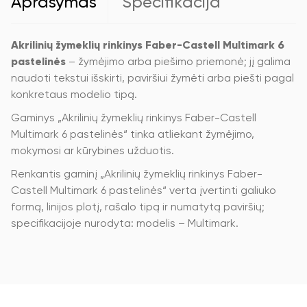
Aprašymas
Specifikacija
Akrilinių žymeklių rinkinys Faber-Castell Multimark 6
pastelinės
– žymėjimo arba piešimo priemonė; jį galima
naudoti tekstui išskirti, paviršiui žymėti arba piešti pagal
konkretaus modelio tipą.
Gaminys „Akrilinių žymeklių rinkinys Faber-Castell
Multimark 6 pastelinės“ tinka atliekant žymėjimo,
mokymosi ar kūrybines užduotis.
Renkantis gaminį „Akrilinių žymeklių rinkinys Faber-
Castell Multimark 6 pastelinės“ verta įvertinti galiuko
formą, linijos plotį, rašalo tipą ir numatytą paviršių;
specifikacijoje nurodyta: modelis – Multimark.