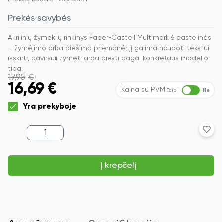
Prekės savybės
Akrilinių žymeklių rinkinys Faber-Castell Multimark 6 pastelinės
– žymėjimo arba piešimo priemonė; jį galima naudoti tekstui
išskirti, paviršiui žymėti arba piešti pagal konkretaus modelio
tipą.
17,95
€
16,69
€
Kaina su PVM
Taip
Ne
Yra prekyboje
produkto
kiekis:
Akrilinių
žymeklių
Į krepšelį
rinkinys
Faber-
Castell
Multimark
6
pastelinės
spalvos