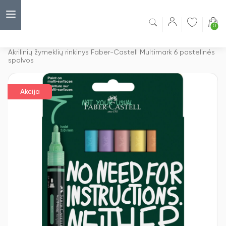
0
Capsulė
›
Akcijos
›
Akrilinių žymeklių rinkinys Faber-Castell Multimark 6 pastelinės
spalvos
Akcija