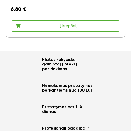
6,80
€
Į krepšelį
Platus kokybiškų
gamintojų prekių
pasirinkimas
Nemokamas pristatymas
Ar norite sutaupyti
perkantiems nuo 100 Eur
10%
Pristatymas per 1-4
dienas
nuo savo užsakymo?
Profesionali pagalba ir