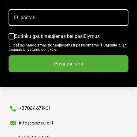
Sutinku gauti naujienas bei pasiūlymus
El. paštas naudojamas tik naujienoms ir pasiūlymams iš Capsule.lt,
daugiau privatumo politikoje.
Prenumeruoti
+37064671901
info@capsule.lt