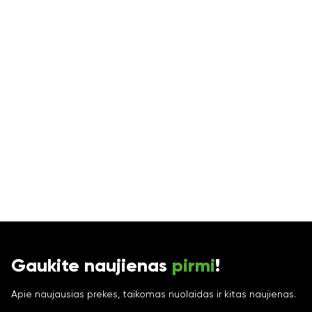
Gaukite naujienas
pirmi
!
Apie naujausias prekes, taikomas nuolaidas ir kitas naujienas.