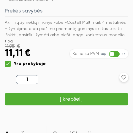
Prekės savybės
Akrilinių žymeklių rinkinys Faber-Castell Multimark 4 metalinės
– žymėjimo arba piešimo priemonė; gaminys skirtas tekstui
išskirti, paviršiui žymėti arba piešti pagal konkretaus modelio
tipą.
11,95
€
11,11
€
Kaina su PVM
Taip
Ne
Yra prekyboje
produkto
kiekis:
Akrilinių
žymeklių
Į krepšelį
rinkinys
Faber-
Castell
Multimark
4
metalinės
spalvos