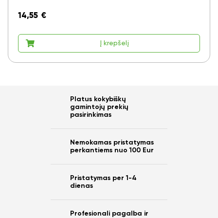
14,55
€
Į krepšelį
Platus kokybiškų
gamintojų prekių
pasirinkimas
Nemokamas pristatymas
perkantiems nuo 100 Eur
Pristatymas per 1-4
dienas
Profesionali pagalba ir