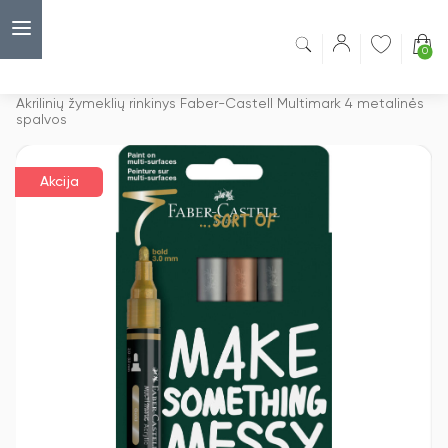
0
Capsulė
›
Akcijos
›
Akrilinių žymeklių rinkinys Faber-Castell Multimark 4 metalinės
spalvos
Akcija