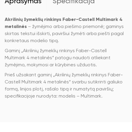
Aprašymas
Specifikacija
Akrilinių žymeklių rinkinys Faber-Castell Multimark 4
metalinės
– žymėjimo arba piešimo priemonė; gaminys
skirtas tekstui išskirti, paviršiui žymėti arba piešti pagal
konkretaus modelio tipą.
Gaminį „Akrilinių žymeklių rinkinys Faber-Castell
Multimark 4 metalinės“ patogu naudoti atliekant
žymėjimo, mokymosi ar kūrybines užduotis.
Prieš užsakant gaminį „Akrilinių žymeklių rinkinys Faber-
Castell Multimark 4 metalinės“ svarbu sutikrinti galiuko
formą, linijos plotį, rašalo tipą ir numatytą paviršių;
specifikacijoje nurodyta: modelis – Multimark.