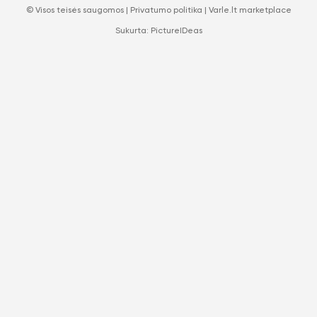
© Visos teisės saugomos |
Privatumo politika
|
Varle.lt marketplace
Sukurta:
PictureIDeas