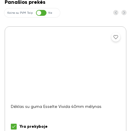
Panašios prekės
Kaina su PVM
Taip
Ne
Dėklas su guma Esselte Vivida 40mm mėlynas
Yra prekyboje