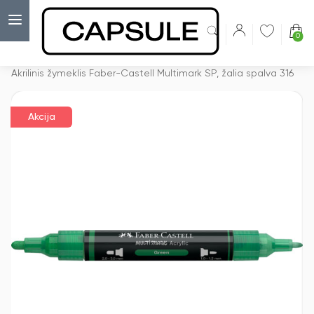
0
Capsulė
›
Akcijos
›
Akrilinis žymeklis Faber-Castell Multimark SP, žalia spalva 316
Akcija