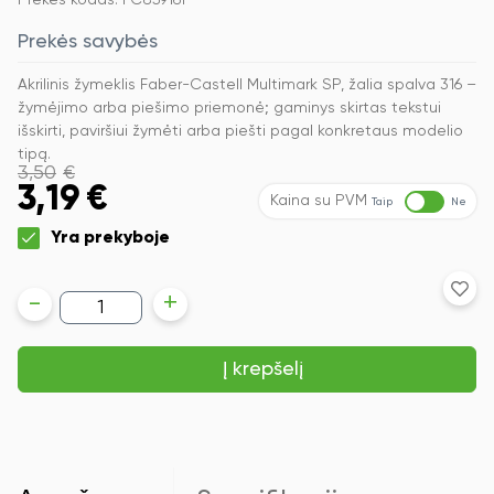
Prekės kodas: FC859161
Prekės savybės
Akrilinis žymeklis Faber-Castell Multimark SP, žalia spalva 316 –
žymėjimo arba piešimo priemonė; gaminys skirtas tekstui
išskirti, paviršiui žymėti arba piešti pagal konkretaus modelio
tipą.
3,50
€
3,19
€
Kaina su PVM
Taip
Ne
Yra prekyboje
produkto
-
+
kiekis:
Akrilinis
žymeklis
Į krepšelį
Faber-
Castell
Multimark
SP,
žalia
spalva
316