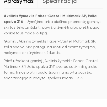
Aprašymas
Specifikacija
Akrilinis žymeklis Faber-Castell Multimark SP, žalia
spalva 316
– žymėjimo arba piešimo priemonė; gaminys
skirtas tekstui išskirti, paviršiui žymėti arba piešti pagal
konkretaus modelio tipą.
Gaminį „Akrilinis žymeklis Faber-Castell Multimark SP,
žalia spalva 316“ patogu naudoti atliekant žymėjimo,
mokymosi ar kūrybines užduotis.
Prieš užsakant gaminį „Akrilinis žymeklis Faber-Castell
Multimark SP, žalia spalva 316“ svarbu sutikrinti galiuko
formą, linijos plotį, rašalo tipą ir numatytą paviršių;
specifikacijoje nurodyta: spalvos kodas – 316.