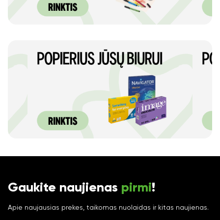
Gaukite naujienas
pirmi
!
Apie naujausias prekes, taikomas nuolaidas ir kitas naujienas.