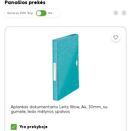
Panašios prekės
Kaina su PVM
Taip
Ne
Aplankas dokumentams Leitz Wow, A4, 30mm, su
gumele, ledo mėlynos spalvos
Yra prekyboje