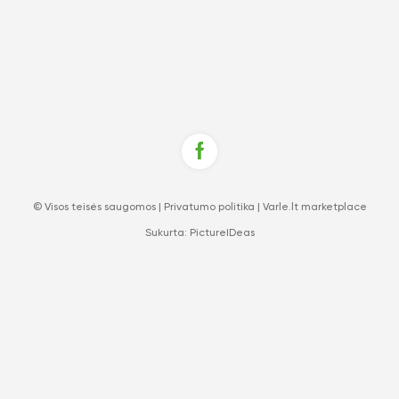
© Visos teisės saugomos |
Privatumo politika
|
Varle.lt marketplace
Sukurta:
PictureIDeas