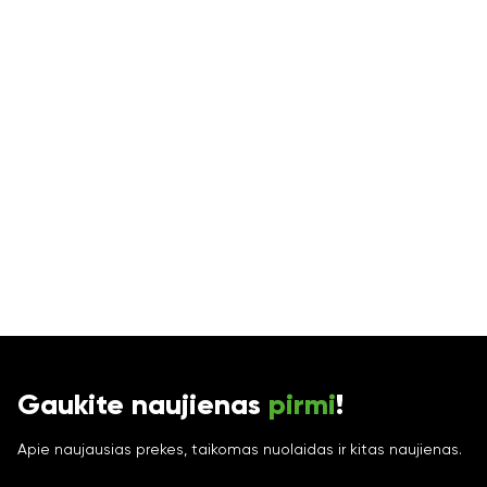
Gaukite naujienas
pirmi
!
Apie naujausias prekes, taikomas nuolaidas ir kitas naujienas.