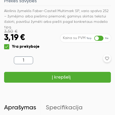
Prekės savybės
Akrilinis žymeklis Faber-Castell Multimark SP, vario spalva 252
– žymėjimo arba piešimo priemonė; gaminys skirtas tekstui
išskirti, paviršiui žymėti arba piešti pagal konkretaus modelio
tipą.
3,50
€
3,19
€
Kaina su PVM
Taip
Ne
Yra prekyboje
produkto
kiekis:
Akrilinis
žymeklis
Į krepšelį
Faber-
Castell
Multimark
SP,
vario
spalva
252
Aprašymas
Specifikacija