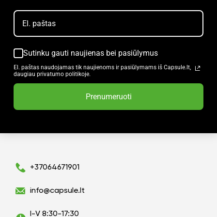
Sutinku gauti naujienas bei pasiūlymus
El. paštas naudojamas tik naujienoms ir pasiūlymams iš Capsule.lt,
daugiau privatumo politikoje.
Prenumeruoti
+37064671901
info@capsule.lt
I-V 8:30-17:30