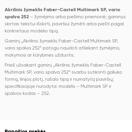
Akrilinis žymeklis Faber-Castell Multimark SP, vario
spalva 252
– žymėjimo arba piešimo priemonė; gaminys
skirtas tekstui išskirti, paviršiui žymėti arba piešti pagal
konkretaus modelio tipą.
Gaminį „Akrilinis žymeklis Faber-Castell Multimark SP,
vario spalva 252“ patogu naudoti atliekant žymėjimo,
mokymosi ar kūrybines užduotis.
Prieš užsakant gaminį „Akrilinis žymeklis Faber-Castell
Multimark SP, vario spalva 252“ svarbu sutikrinti galiuko
formą, linijos plotį, rašalo tipą ir numatytą paviršių;
specifikacijoje nurodyta: modelis – Multimark SP ir
spalvos kodas – 252.
Panašios prekės