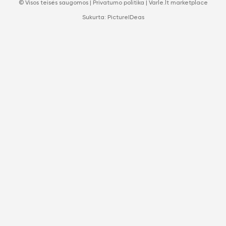
© Visos teisės saugomos |
Privatumo politika
|
Varle.lt marketplace
Sukurta:
PictureIDeas