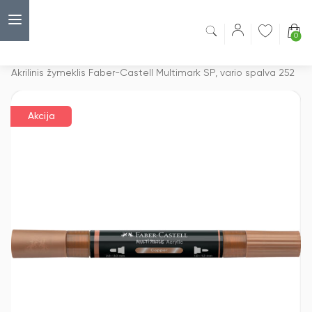
0
Capsulė
›
Akcijos
›
Akrilinis žymeklis Faber-Castell Multimark SP, vario spalva 252
Akcija