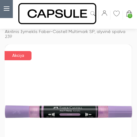
0
Capsulė
›
Akcijos
›
Akrilinis žymeklis Faber-Castell Multimark SP, alyvinė spalva
239
Akcija