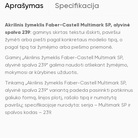
239
Aprašymas
Specifikacija
Akrilinis žymeklis Faber-Castell Multimark SP, alyvinė
spalva 239
: gaminys skirtas tekstui išskirti, paviršiui
žymėti arba piešti pagal konkretaus modelio tipą, o
pagal tipą tai žymėjimo arba piešimo priemonė.
Gaminį „Akrilinis žymeklis Faber-Castell Multimark SP,
alyvinė spalva 239“ galima naudoti atliekant žymėjimo,
mokymosi ar kūrybines užduotis.
Tinkamą „Akrilinis žymeklis Faber-Castell Multimark SP,
alyvinė spalva 239“ variantą padeda pasirinkti patikrinus
galiuko formą, linijos plotį, rašalo tipą ir numatytą
paviršių; specifikacijoje nurodyta: serija – Multimark SP ir
spalvos kodas – 239.