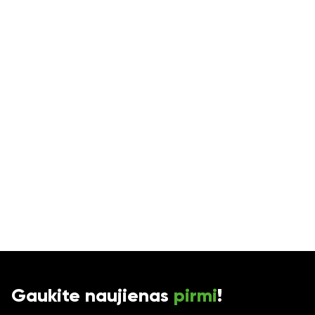
Gaukite naujienas
pirmi
!