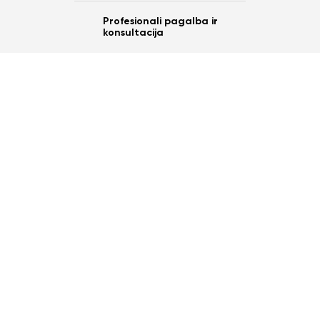
Profesionali pagalba ir
konsultacija
Ar norite sutaupyti
10%
nuo savo užsakymo?
Taip
Ne