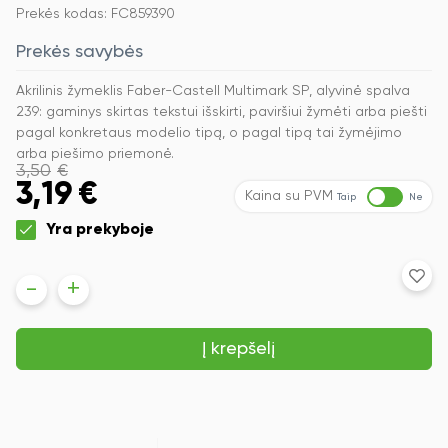
Prekės kodas: FC859390
Prekės savybės
Akrilinis žymeklis Faber-Castell Multimark SP, alyvinė spalva
239: gaminys skirtas tekstui išskirti, paviršiui žymėti arba piešti
pagal konkretaus modelio tipą, o pagal tipą tai žymėjimo
arba piešimo priemonė.
3,50
€
3,19
€
Kaina su PVM
Taip
Ne
Yra prekyboje
produkto
-
+
kiekis:
Akrilinis
žymeklis
Į krepšelį
Faber-
Castell
Multimark
SP,
alyvinė
spalva