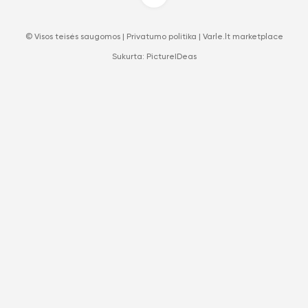
© Visos teisės saugomos |
Privatumo politika
|
Varle.lt marketplace
Sukurta:
PictureIDeas