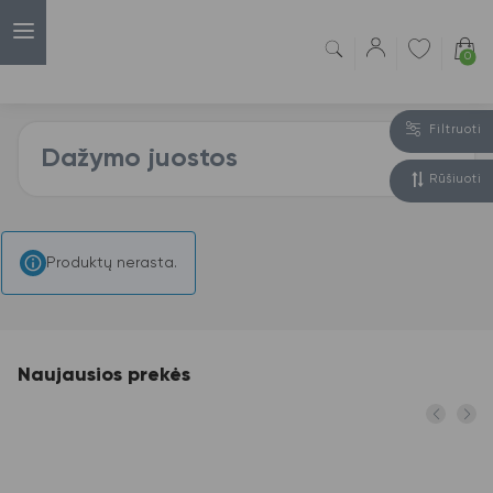
0
Filtruoti
Dažymo juostos
Rūšiuoti
Produktų nerasta.
Naujausios prekės