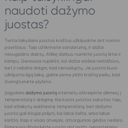
naudoti dažymo
juostas?
Tvirtai laikydami juostos kraštus užklijuokite ant norimo
paviršiaus. Taip užtikrinsite sandarumą, ir dažai
nesugadins daiktų. Atlikę darbus nuimkite juostą lėtai ir
kampu. Geriausia nuplėšti, kol dažai visiškai neišdžiūvo,
bet ir nebėra drėgni, kad nenusiluptų. Jei juosta buvo
užklijuota ilgą laiką, galite pirma įrėžti kraštą peiliu, kad
išvengtumėte plyšimo.
Įsigydami
dažymo juostą
internetu atkreipkite dėmesį į
temperatūrą ir drėgmę. Kai kurios juostos sukurtos taip,
kad atlaikytų aukštesnę temperatūrą, bet dažymo
juosta gali blogai prilipti, kai labai šalta, arba labai
karšta. Kaip ir visais atvejais, atsargumas gėdos nedaro.
Pirmiausia išbandykite juostą ant mažo, nepastebimo