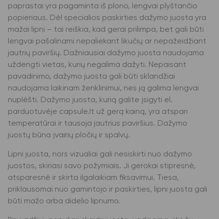
paprastai yra pagaminta iš plono, lengvai plyštančio
popieriaus. Dėl specialios paskirties dažymo juosta yra
mažai lipni – tai reiškia, kad gerai prilimpa, bet gali būti
lengvai pašalinami nepaliekant likučių ar nepažeidžiant
jautrių paviršių. Dažniausiai dažymo juosta naudojama
uždengti vietas, kurių negalima dažyti. Nepaisant
pavadinimo, dažymo juosta gali būti sklandžiai
naudojama laikinam ženklinimui, nes ją galima lengvai
nuplėšti. Dažymo juosta, kurią galite įsigyti el.
parduotuvėje capsule.lt už gerą kainą, yra atspari
temperatūrai ir tausoja jautrius paviršius. Dažymo
juostų būna įvairių pločių ir spalvų.
Lipni juosta, nors vizualiai gali nesiskirti nuo dažymo
juostos, skiriasi savo požymiais. Ji gerokai stipresnė,
atsparesnė ir skirta ilgalaikiam fiksavimui. Tiesa,
priklausomai nuo gamintojo ir paskirties, lipni juosta gali
būti ​​mažo arba didelio lipnumo.