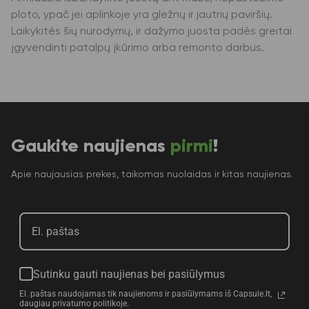
ploto, ypač jei aplinkoje yra gležnų ir jautrių paviršių.
Laikykitės šių nurodymų, ir dažymo juosta padės greitai
įgyvendinti patalpų įkūrimo arba remonto darbus.
Gaukite naujienas
pirmi
!
Apie naujausias prekes, taikomas nuolaidas ir kitas naujienas.
Sutinku gauti naujienas bei pasiūlymus
El. paštas naudojamas tik naujienoms ir pasiūlymams iš Capsule.lt,
daugiau privatumo politikoje.