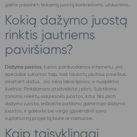
galite pasirinkti tinkamą juostą konkrečioms užduotims.
Kokią dažymo juostą
rinktis jautriems
paviršiams?
Dažymo juostos
, kurios parduodamos internetu, yra
specialiai sukurtos taip, kad tausotų jautrius paviršius,
įskaitant dažus. Jos nėra labai lipnios, o nusiplėšia
švelniai. Rinkdamiesi atsižvelkite į plotį. Subtilioms
zonoms reikėtų siauresnės juostos, kitur tiks plati
dažymo juosta. Ieškokite patikimo gamintojo dažymo
juostos, ir galėsite be vargo įgyvendinti savo
suplanuotą projektą biure ar namuose.
Kaip taisyklingai