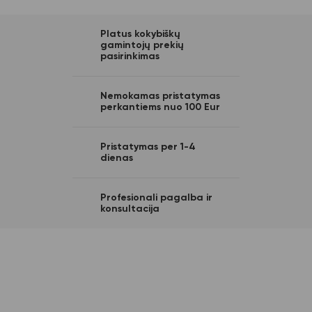
Platus kokybiškų
gamintojų prekių
pasirinkimas
Nemokamas pristatymas
perkantiems nuo 100 Eur
Pristatymas per 1-4
dienas
Profesionali pagalba ir
konsultacija