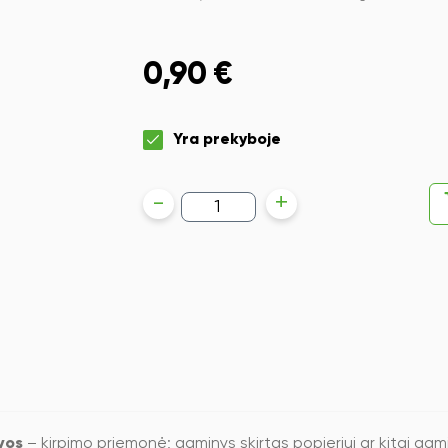
0,90
€
Yra prekyboje
produkto
-
+
kiekis:
Žirklės
iSelect
135
mm,
žalios/oranžinės
spalvos
vos
– kirpimo priemonė; gaminys skirtas popieriui ar kitai gam