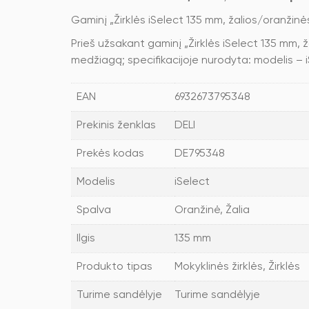
Gaminį „Žirklės iSelect 135 mm, žalios/oranžin
Prieš užsakant gaminį „Žirklės iSelect 135 mm, 
medžiagą; specifikacijoje nurodyta: modelis – iS
EAN
6932673795348
Prekinis ženklas
DELI
Prekės kodas
DE795348
Modelis
iSelect
Spalva
Oranžinė, Žalia
Ilgis
135 mm
Produkto tipas
Mokyklinės žirklės, Žirklės
Turime sandėlyje
Turime sandėlyje