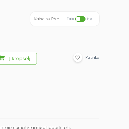
Kaina su PVM
Taip
Ne
Patinka
Į krepšelį
intojo numatytai medžiagai kirpti.