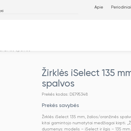
Apie
Periodiniai
ranžinės spalvos
Žirklės iSelect 135 m
spalvos
Prekės kodas: DE795348
Prekės savybės
Žirklės iSelect 135 mm, žalios/oranžinės spalv
kitai gamintojo numatytai medžiagai kirpti. „Ž
duomenys: modelis – iSelect ir ilgis – 135 mm.