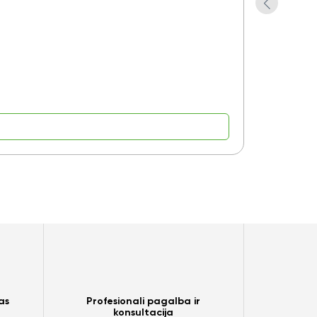
Dėklas su g
Yra pre
14,55
as
Profesionali pagalba ir
konsultacija