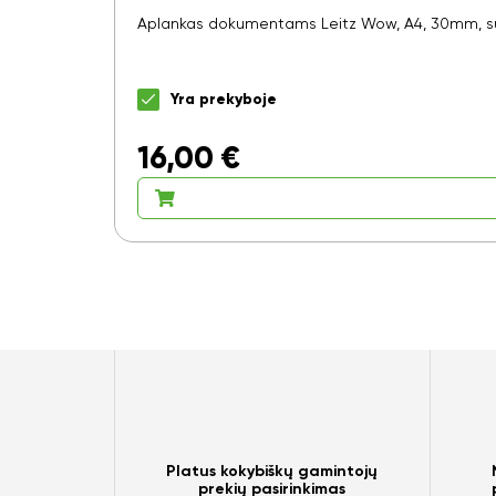
Aplankas dokumentams Leitz Wow, A4, 30mm, su
Yra prekyboje
16,00
€
Platus kokybiškų gamintojų
prekių pasirinkimas