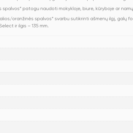
ės spalvos“ patogu naudoti mokykloje, biure, kūryboje ar namų
žalios/oranžinės spalvos“ svarbu sutikrinti ašmenų ilgį, galų 
elect ir ilgis – 135 mm.