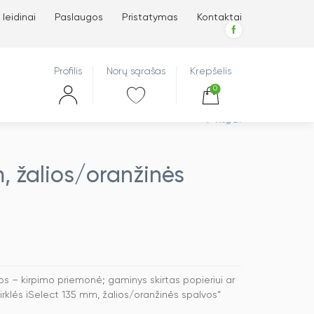
 leidinai
Paslaugos
Pristatymas
Kontaktai
Profilis
Norų sąrašas
Krepšelis
0
Atgal
m, žalios/oranžinės
os – kirpimo priemonė; gaminys skirtas popieriui ar
irklės iSelect 135 mm, žalios/oranžinės spalvos“