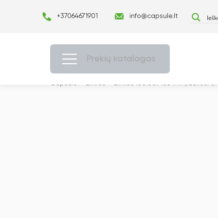
+37064671901
info@capsule.lt
Prekių katalogas
Capsulė
›
Žirklės
›
Žirklės iSelect 135 mm, žalios/o