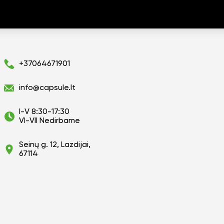
+37064671901
info@capsule.lt
I-V 8:30-17:30
VI-VII Nedirbame
Seinų g. 12, Lazdijai,
67114