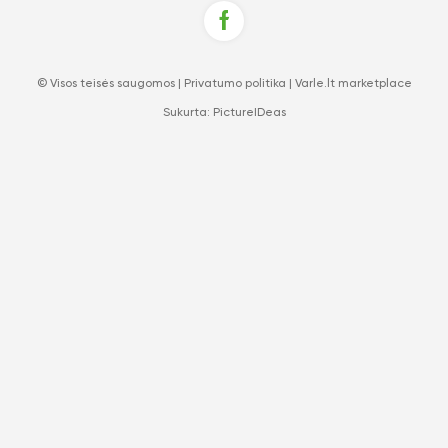
© Visos teisės saugomos |
Privatumo politika
|
Varle.lt marketplace
Sukurta:
PictureIDeas