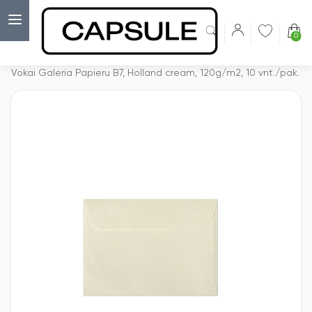
0
Capsulė
›
Vokai be langelių
›
Vokai Galeria Papieru B7, Holland cream, 120g/m2, 10 vnt./pak.