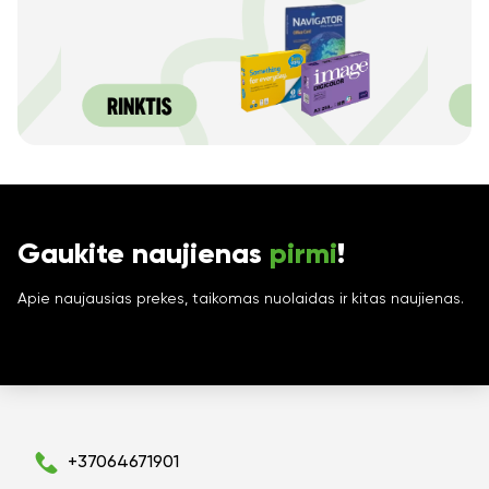
Gaukite naujienas
pirmi
!
Apie naujausias prekes, taikomas nuolaidas ir kitas naujienas.
+37064671901