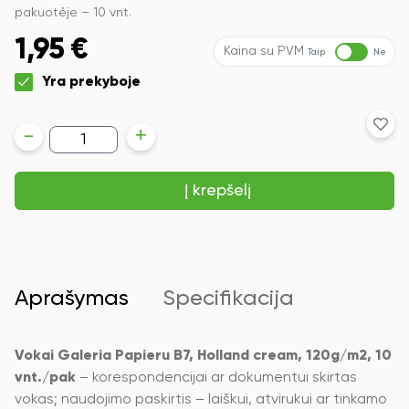
pakuotėje – 10 vnt.
1,95
€
Kaina su PVM
Taip
Ne
Yra prekyboje
produkto
-
+
kiekis:
Vokai
Galeria
Į krepšelį
Papieru
B7,
Holland
cream,
120g/m2,
10
vnt./pak.
Aprašymas
Specifikacija
Vokai Galeria Papieru B7, Holland cream, 120g/m2, 10
vnt./pak
– korespondencijai ar dokumentui skirtas
vokas; naudojimo paskirtis – laiškui, atvirukui ar tinkamo