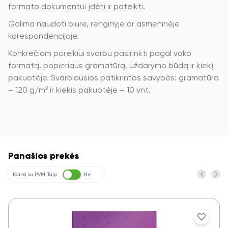
formato dokumentui įdėti ir pateikti.
Galima naudoti biure, renginyje ar asmeninėje
korespondencijoje.
Konkrečiam poreikiui svarbu pasirinkti pagal voko
formatą, popieriaus gramatūrą, uždarymo būdą ir kiekį
pakuotėje. Svarbiausios patikrintos savybės: gramatūra
– 120 g/m² ir kiekis pakuotėje – 10 vnt.
Panašios prekės
Kaina su PVM
Taip
Ne