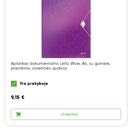
Aplankas dokumentams LeItz Wow, A4, su gumele,
plastikinis, violetinės spalvos
Yra prekyboje
9,15
€
Į krepšelį