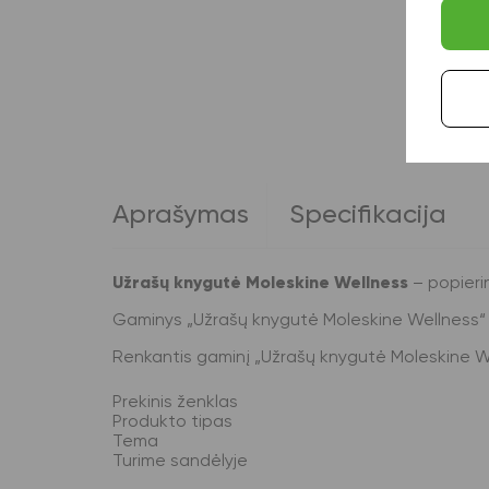
Aprašymas
Specifikacija
Užrašų knygutė Moleskine Wellness
– popierin
Gaminys „Užrašų knygutė Moleskine Wellness“ t
Renkantis gaminį „Užrašų knygutė Moleskine Welln
Prekinis ženklas
Produkto tipas
Tema
Turime sandėlyje