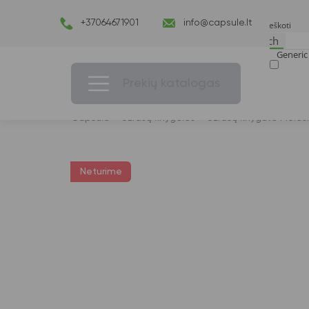
+37064671901
info@capsule.lt
Search
Generic 
Exact ma
Prekių katalogas
Capsulė
›
Užrašų knygelės
›
Užrašų knygutė Moles
Neturime