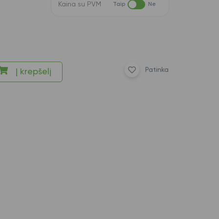
Kaina su PVM
Taip
Ne
Patinka
Į krepšelį