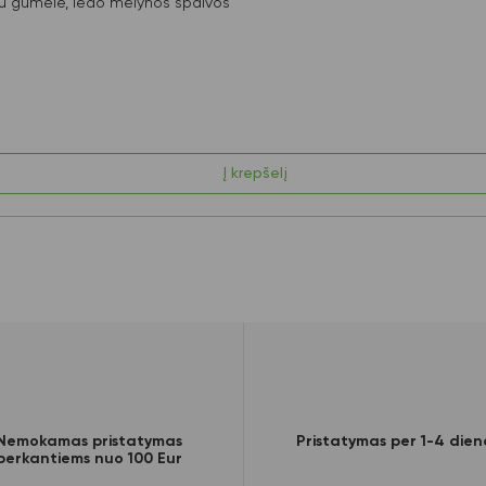
 gumele, ledo mėlynos spalvos
Į krepšelį
Nemokamas pristatymas
Pristatymas per 1-4 dien
perkantiems nuo 100 Eur