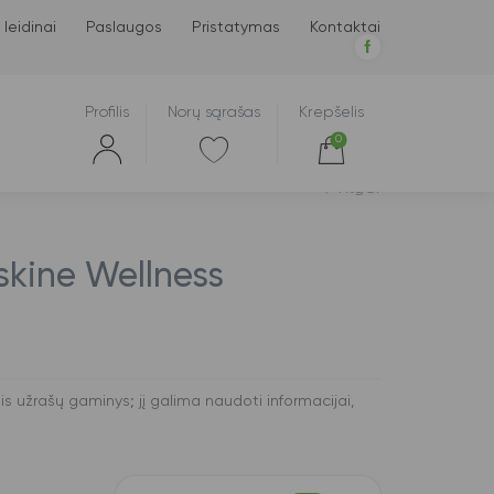
 leidinai
Paslaugos
Pristatymas
Kontaktai
Profilis
Norų sąrašas
Krepšelis
0
Atgal
skine Wellness
s užrašų gaminys; jį galima naudoti informacijai,