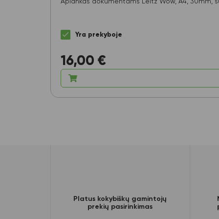
Aplankas dokumentams Leitz Wow, A4, 30mm, su
Yra prekyboje
16,00
€
Platus kokybiškų gamintojų
prekių pasirinkimas