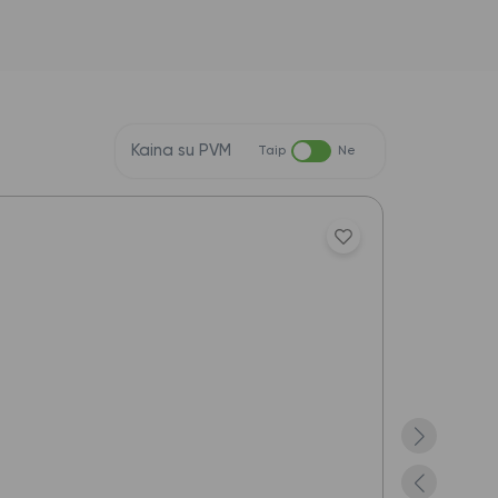
Kaina su PVM
Taip
Ne