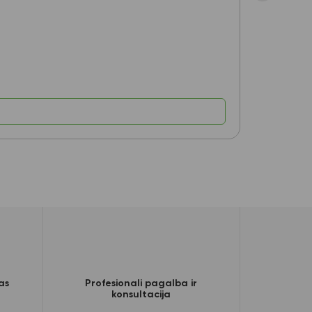
Aplankas dok
Yra pre
6,80
€
as
Profesionali pagalba ir
konsultacija