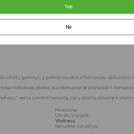
Taip
Ne
is užrašų gaminys; jį galima naudoti informacijai, užduotims 
inka mokykloje, darbe, susitikimuose ar planuojant namuose
ess“ verta įvertinti formatą, lapų skaičių, liniuotę ir įrišim
Moleskine
Užrašų knygelė
Wellness
Neturime sandėlyje