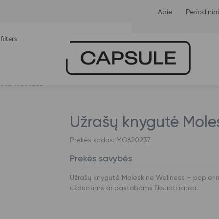
Apie
Periodiniai
filters
tches only
kine Wellness
Užrašų knygutė Mole
Prekės kodas: MO620237
Prekės savybės
Užrašų knygutė Moleskine Wellness – popierini
užduotims ar pastaboms fiksuoti ranka.