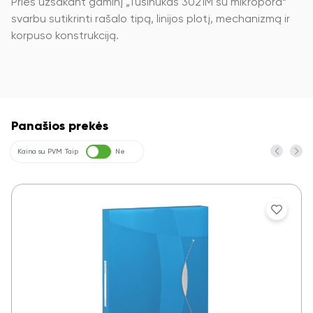
Prieš užsakant gaminį „Tušinukas 3021M su mikropora“
svarbu sutikrinti rašalo tipą, linijos plotį, mechanizmą ir
korpuso konstrukciją.
Panašios prekės
Kaina su PVM
Taip
Ne