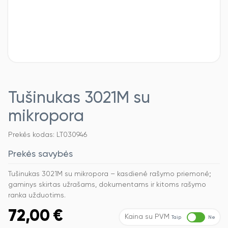
Tušinukas 3021M su
mikropora
Prekės kodas: LT030946
Prekės savybės
Tušinukas 3021M su mikropora – kasdienė rašymo priemonė;
gaminys skirtas užrašams, dokumentams ir kitoms rašymo
ranka užduotims.
72,00
€
Kaina su PVM
Taip
Ne