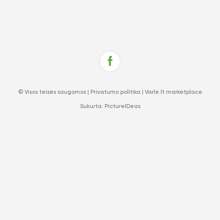
© Visos teisės saugomos |
Privatumo politika
|
Varle.lt marketplace
Sukurta:
PictureIDeas