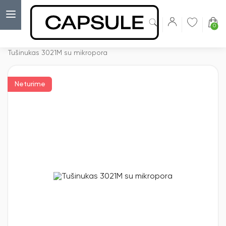
0
Capsulė
›
Korpusai antspaudams
›
Tušinukas 3021M su mikropora
Neturime