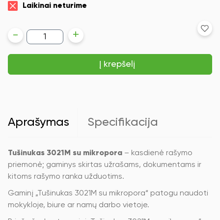
Laikinai neturime
produkto
-
+
kiekis:
Tušinukas
3021M
Į krepšelį
su
mikropora
Aprašymas
Specifikacija
Tušinukas 3021M su mikropora
– kasdienė rašymo
priemonė; gaminys skirtas užrašams, dokumentams ir
kitoms rašymo ranka užduotims.
Gaminį „Tušinukas 3021M su mikropora“ patogu naudoti
mokykloje, biure ar namų darbo vietoje.